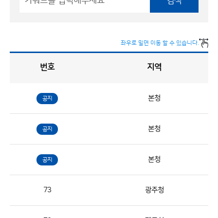
검색
좌우로 밀면 이동 할 수 있습니다.
번호
지역
채
용
게
시
판
목
록
본청
공지
채
용
본청
공지
게
시
판
본청
공지
목
록
73
광주청
으
로