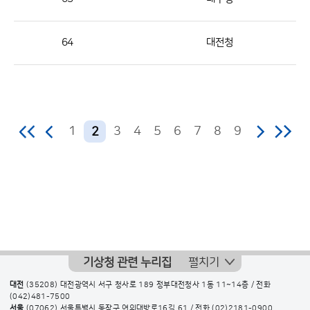
수
의
64
대전청
정
보
를
제
공
1
3
4
5
6
7
8
9
2
기상청 관련 누리집
펼치기
대전
(35208) 대전광역시 서구 청사로 189 정부대전청사 1동 11~14층 / 전화
(042)481-7500
서울
(07062) 서울특별시 동작구 여의대방로16길 61 / 전화
(02)2181-0900