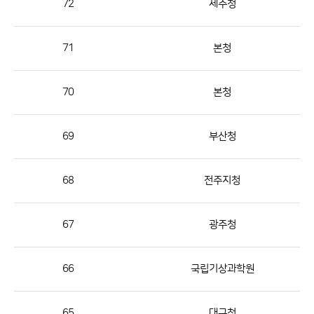
72
제주청
번
호,
지
71
본청
역,
제
70
본청
목,
등
69
부산청
록
부
서,
68
전주지청
첨
부,
67
광주청
등
록
66
국립기상과학원
일,
조
회
65
대구청