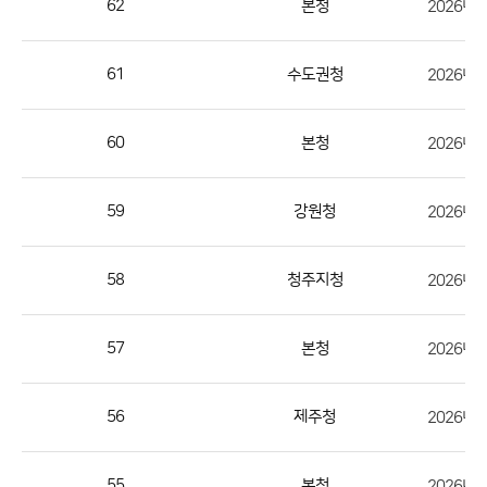
62
본청
2026년
번
호,
지
61
수도권청
역,
제
60
본청
목,
등
59
강원청
2026년
록
부
서,
58
청주지청
2026년
첨
부,
57
본청
등
록
56
제주청
일,
조
회
55
본청
2026년