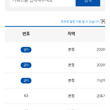
검색
좌우로 밀면 이동 할 수 있습니다.
번호
지역
채
용
게
시
판
목
록
본청
2026년
공지
채
용
본청
공지
게
시
판
본청
공지
목
록
63
본청
관측기반국
으
로