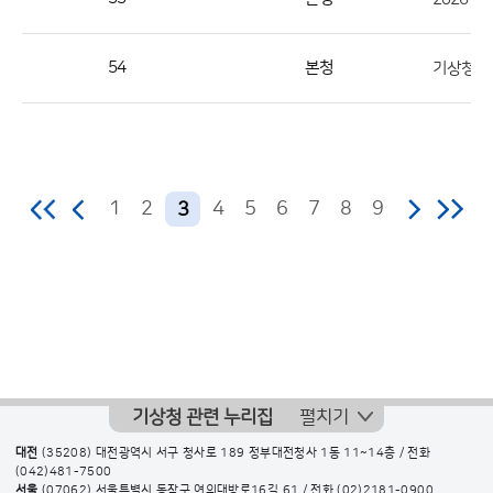
수
의
54
본청
기상청 
정
보
를
제
공
1
2
4
5
6
7
8
9
3
기상청 관련 누리집
펼치기
대전
(35208) 대전광역시 서구 청사로 189 정부대전청사 1동 11~14층 / 전화
(042)481-7500
서울
(07062) 서울특별시 동작구 여의대방로16길 61 / 전화
(02)2181-0900