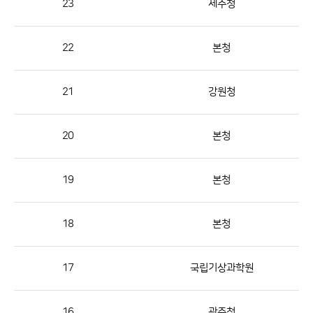
23
제주청
번
호,
지
22
본청
역,
제
21
강원청
목,
등
20
본청
록
부
서,
19
본청
첨
부,
18
본청
등
록
17
국립기상과학원
일,
조
회
16
광주청