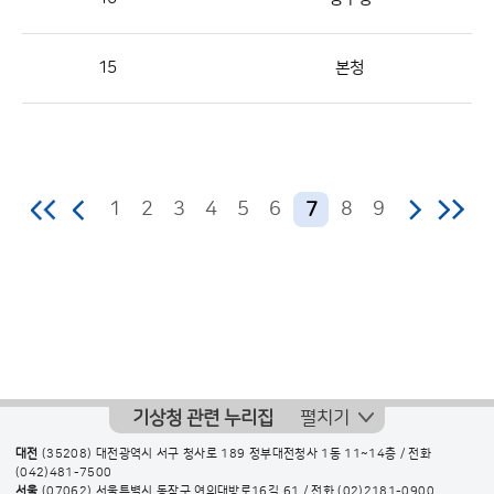
수
의
15
본청
정
보
를
제
공
1
2
3
4
5
6
8
9
7
기상청 관련 누리집
펼치기
대전
(35208) 대전광역시 서구 청사로 189 정부대전청사 1동 11~14층 / 전화
(042)481-7500
서울
(07062) 서울특별시 동작구 여의대방로16길 61 / 전화
(02)2181-0900