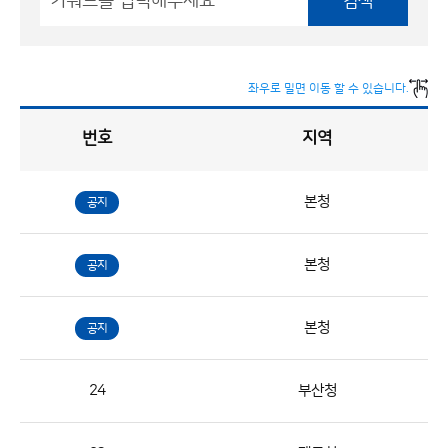
검색
좌우로 밀면 이동 할 수 있습니다.
번호
지역
채
용
게
시
판
목
록
본청
공지
채
용
본청
공지
게
시
판
본청
공지
목
록
24
부산청
으
로