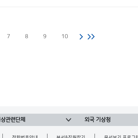
7
8
9
10
기상관련단체
외국 기상청
전화번호안내
부서&직원찾기
문서보기 프로그