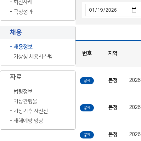
혁신사례
국정성과
채용
채용정보
번호
지역
기상청 채용시스템
채
용
게
시
판
목
록
자료
본청
202
공지
채
용
법령정보
게
기상간행물
시
본청
공지
기상기후 사진전
판
재해예방 영상
목
록
본청
공지