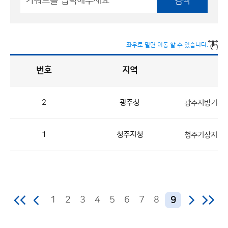
검색
좌우로 밀면 이동 할 수 있습니다.
번호
지역
채
용
게
시
판
목
록
2
광주청
광주지방기상청
채
용
1
청주지청
청주기상지청 공
게
시
판
목
록
1
2
3
4
5
6
7
8
9
으
로