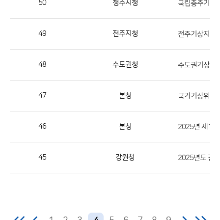
50
청주지청
국립충주기상과
번
호,
지
49
전주지청
전주기상지청 
역,
제
48
수도권청
목,
등
47
본청
국가기상위성센
록
부
서,
46
본청
2025년 제1
첨
부,
45
강원청
2025년도 
등
록
일,
조
회