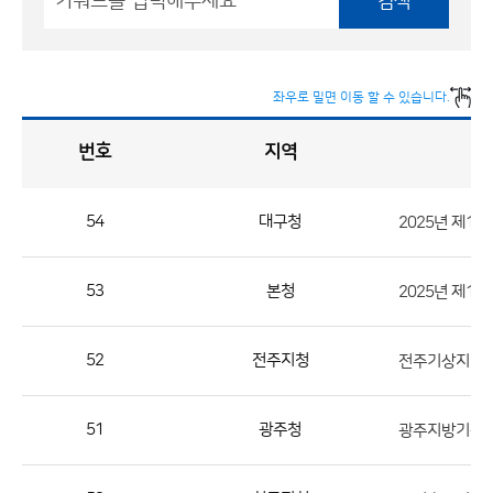
검색
좌우로 밀면 이동 할 수 있습니다.
번호
지역
채
용
게
시
판
목
록
54
대구청
채
용
53
본청
2025년 제1
게
시
판
52
전주지청
전주기상지청 
목
록
51
광주청
광주지방기상청
으
로