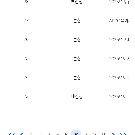
28
부산청
번
호,
지
27
본청
APCC 육아휴
역,
제
26
본청
2025년 기후
목,
등
25
본청
록
부
서,
24
본청
첨
부,
23
대전청
등
록
일,
조
회