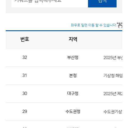
검색
좌우로 밀면 이동 할 수 있습니다.
번호
지역
채
용
게
시
판
목
록
32
부산청
2025년 부
채
용
31
본청
기상청 해양기
게
시
판
30
대구청
목
록
29
수도권청
수도권기상청 
으
로