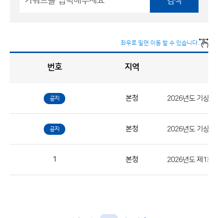
검색
좌우로 밀면 이동 할 수 있습니다.
번호
지역
채
용
게
시
판
목
록
본청
공지
채
용
본청
2026년도 기상직
공지
게
시
판
1
본청
2026년도 제1회
목
록
으
로