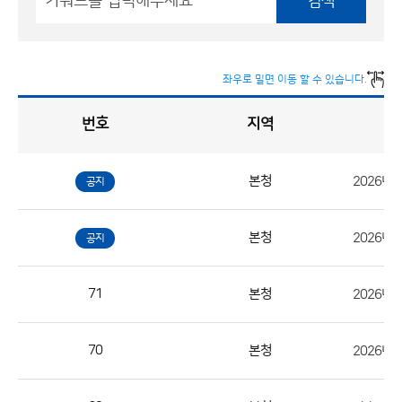
검색
좌우로 밀면 이동 할 수 있습니다.
번호
지역
채
용
게
시
판
목
록
본청
공지
채
용
본청
공지
게
시
판
71
본청
2026년
목
록
70
본청
으
로