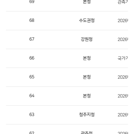
69
본청
관측기반국
번
호,
지
68
수도권청
2026년
역,
제
67
강원청
2026년
목,
등
66
본청
국가기상위
록
부
서,
65
본청
첨
부,
64
본청
2026년
등
록
63
청주지청
일,
조
회
62
광주청