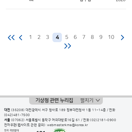
수
의
정
보
1
2
3
5
6
7
8
9
10
4
를
제
공
기상청 관련 누리집
펼치기
대전
(35208) 대전광역시 서구 청사로 189 정부대전청사 1동 11~14층 / 전화
(042)481-7500
서울
(07062) 서울특별시 동작구 여의대방로16길 61 / 전화
(02)2181-0900
전자우편(웹사이트 관련 문의): webmasterkma@korea.kr