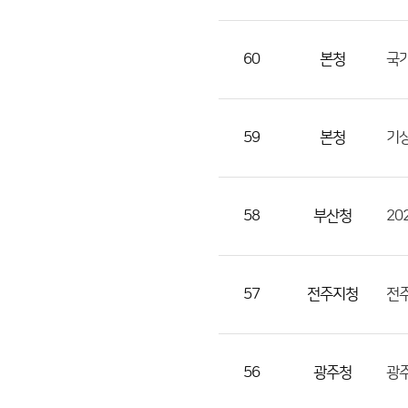
으
로
번
60
본청
국가
호,
지
역,
59
본청
기상
제
목,
등
58
부산청
록
부
서,
57
전주지청
첨
부,
등
록
56
광주청
광
일,