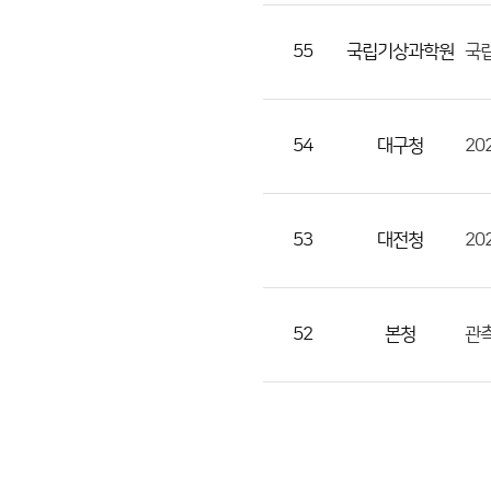
조
회
55
국립기상과학원
수
의
정
54
대구청
보
를
제
53
대전청
공
52
본청
관측