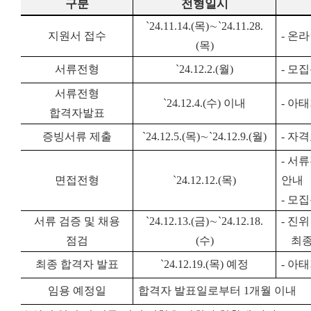
구분
전형일시
`24.11.14.(
목
)
∼
`24.11.28.
지원서 접수
-
온라
(
목
)
서류전형
`24.12.2.(
월
)
-
모집
서류전형
`24.12.4.(
수
)
이내
-
아태
합격자발표
증빙서류 제출
`24.12.5.(
목
)
∼
`24.12.9.(
월
)
-
자격
-
서류
면접전형
`24.12.12.(
목
)
안내
-
모집
서류 검증 및 채용
`24.12.13.(
금
)
∼
`24.12.18.
-
진위
점검
(
수
)
최종
최종 합격자 발표
`24.12.19.(
목
)
예정
-
아태
임용 예정일
합격자 발표일로부터
1
개월 이내