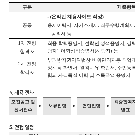
구분
제출항
-
(
온라인 채용사이트 작성
)
공통
응시이력서
,
자기소개서
,
직무수행계획서
동의서 등
1
차 전형
최종 학력증명서
,
전학년 성적증명서
,
경
당자
),
어학성적증명서
(
해당자
)
등
합격자
부패방지권익위법상 비위면직자등 취업제
2
차 전형
정채용 확인서
,
결격사유 확인서
,
주민등록
합격자
험의 자격득실 이력 및 소득금액 증명서
4. 채용 절차
모집공고 및
최종합격
▸
서류전형
▸
면접전형
▸
원서접수
발표
5. 전형 일정