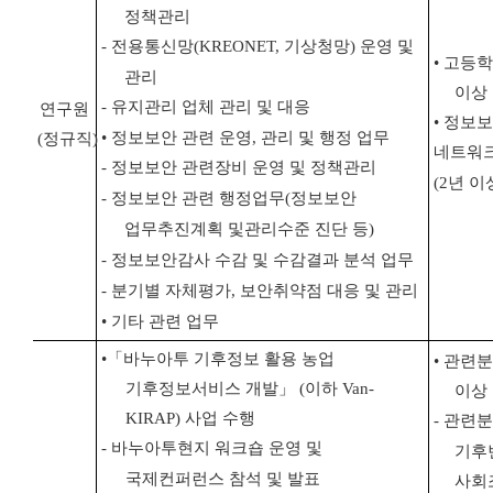
정책관리
-
전용통신망
(KREONET,
기상청망
)
운영 및
•
고등
관리
이상
-
유지관리 업체 관리 및 대응
연구원
•
정보보
•
정보보안 관련 운영
,
관리 및 행정 업무
(
정규직
)
네트워
-
정보보안 관련장비 운영 및 정책관리
(2
년 이
-
정보보안 관련 행정업무
(
정보보안
업무추진계획 및
관리수준 진단 등
)
-
정보보안감사 수감 및 수감결과 분석 업무
-
분기별 자체평가
,
보안취약점 대응 및 관리
•
기타 관련 업무
•
「
바누아투 기후정보 활용 농업
•
관련분
기후정보서비스 개발
」
(
이하
Van-
이상
KIRAP)
사업 수행
-
관련
-
바누아투현지 워크숍 운영 및
기후
국제컨퍼런스 참석 및 발표
사회