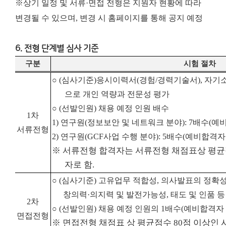
※상기 일정 및 서류·면접 전형은 지원자 현황에 따라
변경될 수 있으며, 변경 시 홈페이지를 통해 공지 예정
6. 전형 단계별 심사 기준
구분
시험 절차
○
(
심사기준
)
응시이력서
(
경험
/
경력기술서
),
자기
으로 개인 역량과 전문성 평가
○
(
선발인원
)
채용 예정 인원 배수
1
차
1)
연구원
(
정보보안 및 네트워크 분야
): 7
배수
(
예비
서류전형
2)
연구원
(GCF
사업 수행 분야
): 5
배수
(
예비합격자
※ 서류전형 합격자는 서류전형 채점표상 평균점
자로 함.
○
(
심사기준
)
고유업무 적합성
,
의사발표의 정확성
창의력
·
의지력 및 발전가능성
,
태도 및 인품 등
2
차
○
(
선발인원
)
채용 예정 인원의
1
배수
(
예비합격자
면접전형
※ 면접전형 채점표 상 평균점수 80점 이상인 사