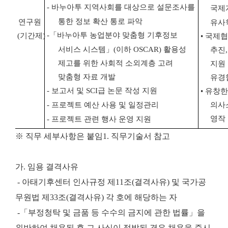
-
바누아투 지역사회를 대상으로 설문조사를
국제
통한 정보 확산 통로 파악
연구원
유사
-
「
바누아투 농업분야 맞춤형 기후정보
(
기간제
)
•
국제협
서비스
시스템
」
(
이하
OSCAR)
활용성
추진
제고를 위한 사회적 소외계층 고려
지원
맞춤형 자료 개발
유경
-
보고서 및
SCI
급 논문 작성 지원
•
유창한
-
프로젝트 예산 사용 및 일정관리
의사
영작
-
프로젝트 관련 행사 운영 지원
※ 직무 세부사항은 붙임1. 직무기술서 참고
가. 임용 결격사유
- 아태기후센터 인사규정 제11조(결격사유) 및 국가공
무원법 제33조(결격사유) 각 호에 해당하는 자
-「부정청탁 및 금품 등 수수의 금지에 관한 법률」을
위반하여 채용된 후 그 사실이 적발된 경우 채용을 즉시