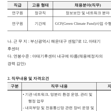
직급
고용 형태
채용분야
(
직무
)
연구원
정규직
정보보안 및 네트워크 분야
연구원
기간제
GCF(Green Climate Fund)
사업 수
나. 근 무 지 : 부산광역시 해운대구 센텀7로 12, 아태기
후센터
다. 연봉수준 : 아태기후센터 내규에 따름(채용예정자의
경력 감안)
2. 직무내용 및 자격요건
구분
직무 내용
•
기관 네트워크
,
망분리 환경 운영
,
관리 및
행정 업무
-
내외부망 및 전용통신망 관련 장비 운영 및