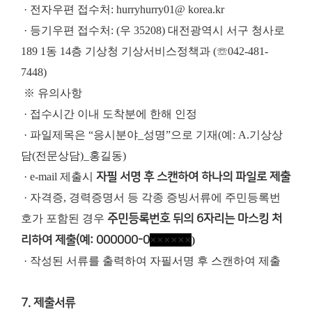
· 전자우편 접수처: hurryhurry01@ korea.kr
· 등기우편 접수처: (우 35208) 대전광역시 서구 청사로
189 1동 14층 기상청 기상서비스정책과 (☏042-481-
7448)
※ 유의사항
· 접수시간 이내 도착분에 한해 인정
· 파일제목은 “응시분야_성명”으로 기재(예: A.기상상
담(전문상담)_홍길동)
· e-mail 제출시
자필 서명 후 스캔하여 하나의 파일로 제출
· 자격증, 경력증명서 등 각종 증빙서류에 주민등록번
호가 포함된 경우
주민등록번호 뒤의 6자리는 마스킹 처
××××××
리하여 제출(예: 000000-0
)
· 작성된 서류를 출력하여 자필서명 후 스캔하여 제출
7. 제출서류