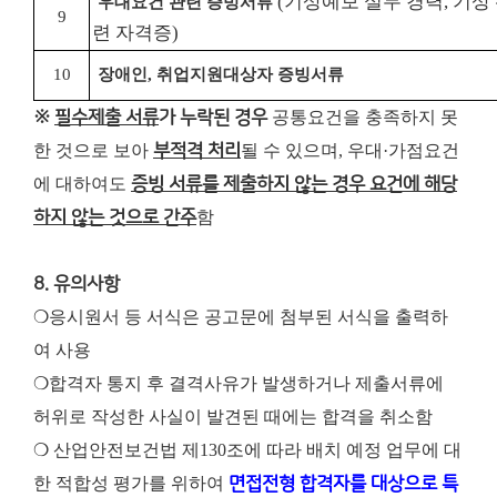
(기상예보 실무 경력, 기상
우대요건 관련 증빙서류
9
련 자격증)
10
장애인
,
취업지원대상자 증빙서류
※
필수제출 서류
가 누락된 경우
공통요건을 충족하지 못
한 것으로 보아
부적격 처리
될 수 있으며, 우대·가점요건
에 대하여도
증빙 서류를 제출하지 않는 경우 요건에 해당
하지 않는 것으로 간주
함
8. 유의사항
❍응시원서 등 서식은 공고문에 첨부된 서식을 출력하
여 사용
❍합격자 통지 후 결격사유가 발생하거나 제출서류에
허위로 작성한 사실이 발견된 때에는 합격을 취소함
❍ 산업안전보건법 제130조에 따라 배치 예정 업무에 대
한 적합성 평가를 위하여
면접전형 합격자를 대상으로 특