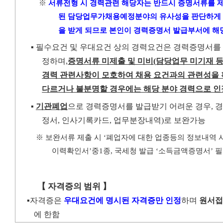
※
서류전형 시 경력관련 해당자는 반드시 증명서류를 
된 담당업무가
채용예정분야의 유사성을 판단하게
을 받게 되므로 본인이 경력증명서
발급부서에 해
▪
필수요건 및 우대요건 상의 경력요건은 경력증명서를
정하며
,
증명서류 미제출 및 미비
(
담당업무 미기재 
경력 관련
사항이 모호하여 채용 요건과의 관련성을
다르거나 불분명
할 경우에는 해당 분야 경력으로 인
▪
기관폐업
으로 경력증명서를 발급받기 어려운 경우
,
경
정서
,
인사기록카드
,
업무분장내역
)
로 보완가능
※
보완서류 제출 시
‘
폐업자에 대한 업종등의 정보내역
이력확인서
’
중
1
종
,
국세청 발급
‘
소득금액증명서
’
필
【
자격증의 범위
】
▪
자격증은
우대요건에 명시된 자격증만 인정
하며
원서접
에 한함