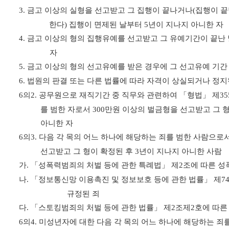
3.
금고 이상의 실형을 선고받고 그 집행이 끝나거나
(
집행이 끝
한다
)
집행이 면제된 날부터
5
년이 지나지 아니한 자
4.
금고 이상의 형의 집행유예를 선고받고 그 유예기간이 끝난
자
5.
금고 이상의 형의 선고유예를 받은 경우에 그 선고유예 기간 
6.
법원의 판결 또는 다른 법률에 따라 자격이 상실되거나 정지
6
의
2.
공무원으로 재직기간 중 직무와 관련하여
「
형법
」
제
35
를 범한 자로서
300
만원 이상의 벌금형을 선고받고 그 
아니한 자
6
의
3.
다음 각 목의 어느 하나에 해당하는 죄를 범한 사람으로
선고받고 그 형이 확정된 후
3
년이 지나지 아니한 사람
가
.
「
성폭력범죄의 처벌 등에 관한 특례법
」
제
2
조에 따른 
나
.
「
정보통신망 이용촉진 및 정보보호 등에 관한 법률
」
제
7
규정된 죄
다
.
「
스토킹범죄의 처벌 등에 관한 법률
」
제
2
조제
2
호에 따른
6
의
4.
미성년자에 대한 다음 각 목의 어느 하나에 해당하는 