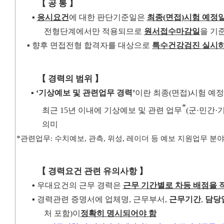
【
공 통
】
▪
응시요건
에 대한 판단기준일은
최종
(
면접
)
시험 예정
전형
단계에서
만 적용되므로
원서접수
마감일
을 기
▪
향후 면접전형 합격자를 대상으로
특수건강검진 실시하
【
경력의 범위
】
▪
‘
기상예보 및 관련업무 경력
’
이란 최종
(
면접
)
시험 예정
*
최근
15
년 이내에 기상예보 및 관련 업무
(
군
·
민간
·
의미
*
관련업무
:
수치예보
,
관측
,
위성
,
레이더 등 예보 지원업무 분
【
경력요건 관련 유의사항
】
▪
우대요건의 근무 경력은
근무 기간별로 차등 배점을 
▪
경
력관련 증명서에 업체명
,
근무부서
,
근무기간
,
담당
처 포함
)
이
정확히 명시되어야 함