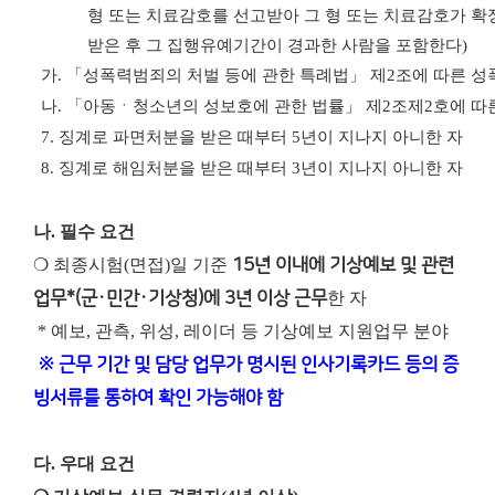
형 또는 치료감호를 선고받아 그 형 또는 치료감호가 확
받은 후 그 집행유예기간이 경과한 사람을 포함한다
)
가
.
「
성폭력범죄의 처벌 등에 관한 특례법
」
제
2
조에 따른 
나
.
「
아동ㆍ청소년의 성보호에 관한 법률
」
제
2
조제
2
호에 따
7.
징계로 파면처분을 받은 때부터
5
년이 지나지 아니한 자
8.
징계로 해임처분을 받은 때부터
3
년이 지나지 아니한 자
나. 필수 요건
❍ 최종시험(면접)일 기준
15년 이내에 기상예보 및 관련
업무*(군·민간·기상청)에 3년 이상 근무
한 자
* 예보, 관측, 위성, 레이더 등 기상예보 지원업무 분야
※ 근무 기간 및 담당 업무가 명시된 인사기록카드 등의 증
빙서류를 통하여 확인 가능해야 함
다. 우대 요건