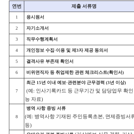
연번
제출 서류명
1
응시원서
2
자기소개서
3
직무수행계획서
4
개인정보 수집
·
이용 및 제
3
자 제공 동의서
5
결격사유 부존재 확인서
6
비위면직자 등 취업제한 관련 체크리스트
(
확인서
)
최근
15
년 이내 예보
·
관련분야 근무경력
(3
년 이상
)
(예: 인사기록카드 등 근무기간 및 담당업무 확인
7
능 자료)
병역 사항 증빙 서류
(예: 병역사항 기재된 주민등록초본, 면제증빙서
8
등)