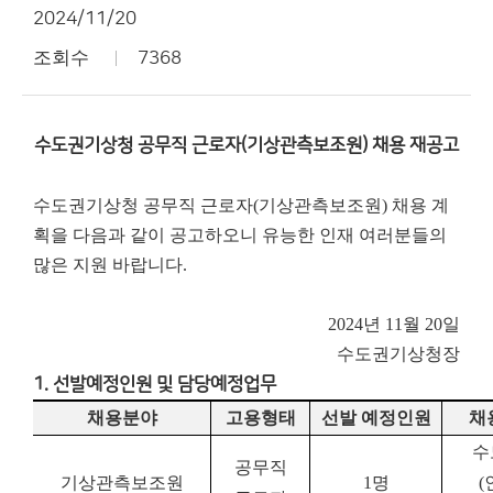
2024/11/20
조회수
7368
수도권기상청 공무직 근로자(기상관측보조원) 채용 재공고
수도권기상청 공무직 근로자(기상관측보조원) 채용 계
획을 다음과 같이 공고하오니 유능한 인재 여러분들의
많은 지원 바랍니다.
2024년 11월 20일
수도권기상청장
1. 선발예정인원 및 담당예정업무
채용분야
고용형태
선발 예정인원
채
수
공무직
기상관측보조원
1
명