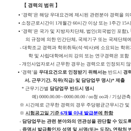
【
경력의 범위
】
▪
‘
경력
’
은 해당 우대요건에 제시된 관련분야 경력을 의
▪
소정근로시간이
1
개월간
60
시간 이상 또는
1
주간
15
시
▪
‘
경력
’
은 국가 및 지방자치단체
,
법인
(
외국법인 포함
),
의 규정에 의한 민간단체
,
국제기구 또는 국제단체에
-
대학조교 경력과 학위취득
(
석
·
박사
)
에 소요되는 학위
학 및 사립대학에서의 강의 또는 연구경력은 포함
-
개인사업자로서 근무한 경우는 경력으로 인정되지 
▪
‘
경력
’
을
우대요건으로 인정받기 위해서는
반드시
경
서
,
근무
기간
,
직위
(
직급
)
및 담당업무 명시
)*
제출
*
근무기간별
담당업무 반드시 명시
예
) 0000.00.00
∼
0000.00.00 / oo
청
oo
과
/
기상관
※
시간제로 근무한 경력의 경우 주당평균근무시간 및
※
시험공고일 기준
6
개월 이내 발급분
에 한함
-
담당업무는 관련 분야와의 연관성을 판단할 수 있도
-
증명서 발급확인자 성명 및 서명
(
또는 도장
),
연락처 