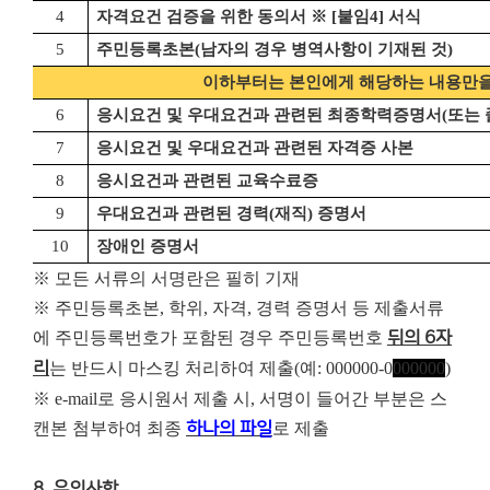
4
자격요건 검증을 위한 동의서
※
[
붙임
4]
서식
5
주민등록초본
(
남자의 경우 병역사항이 기재된 것
)
이하부터는 본인에게 해당하는 내용만을
6
응시요건 및 우대요건과 관련된 최종학력증명서
(
또는
7
응시요건 및 우대요건과 관련된 자격증 사본
8
응시요건과 관련된 교육수료증
9
우대요건과 관련된 경력
(
재직
)
증명서
10
장애인 증명서
※ 모든 서류의 서명란은 필히 기재
※ 주민등록초본, 학위, 자격, 경력 증명서 등 제출서류
에 주민등록번호가 포함된 경우 주민등록번호
뒤의 6자
리
는 반드시 마스킹 처리하여 제출(예: 000000-0
000000
)
※ e-mail로 응시원서 제출 시, 서명이 들어간 부분은 스
캔본 첨부하여 최종
하나의 파일
로 제출
8. 유의사항