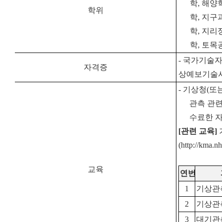
학
,
해양
학위
학
,
지구
학
,
지리
학
,
토목
-
국가기술자
자격증
상예보기술사
-
기상청
(
또
관측 관
수료한 
[
관련 교육
]
(http://kma.nh
교육
연번
1
기상관
2
기상관
3
대기관