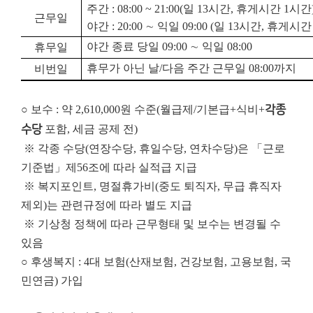
주간
: 08:00 ~ 21:00(
일
13
시간
,
휴게시간
1
시간
근무일
야간
: 20:00
∼
익일
09:00 (
일
13
시간
,
휴게시
야간 종료 당일
09:00
∼
익일
08:00
휴무일
휴무가 아닌 날
/
다음 주간 근무일
08:00
까지
비번일
○ 보수 : 약 2,610,000원 수준(월급제/기본급+식비+
각종
수당
포함, 세금 공제 전)
※ 각종 수당(연장수당, 휴일수당, 연차수당)은 「근로
기준법」제56조에 따라 실적급 지급
※ 복지포인트, 명절휴가비(중도 퇴직자, 무급 휴직자
제외)는 관련규정에 따라 별도 지급
※ 기상청 정책에 따라 근무형태 및 보수는 변경될 수
있음
○ 후생복지 : 4대 보험(산재보험, 건강보험, 고용보험, 국
민연금) 가입