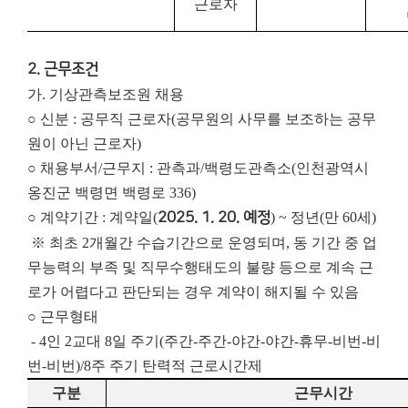
근로자
2. 근무조건
가. 기상관측보조원 채용
○ 신분 : 공무직 근로자(공무원의 사무를 보조하는 공무
원이 아닌 근로자)
○ 채용부서/근무지 : 관측과/백령도관측소(인천광역시
옹진군 백령면 백령로 336)
○ 계약기간 : 계약일(
2025. 1. 20. 예정
) ~ 정년(만 60세)
※ 최초 2개월간 수습기간으로 운영되며, 동 기간 중 업
무능력의 부족 및 직무수행태도의 불량 등으로 계속 근
로가 어렵다고 판단되는 경우 계약이 해지될 수 있음
○ 근무형태
- 4인 2교대 8일 주기(주간-주간-야간-야간-휴무-비번-비
번-비번)/8주 주기 탄력적 근로시간제
구분
근무시간