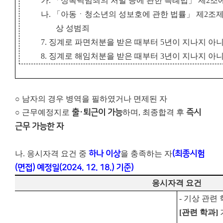
가. 「성폭력범죄의 처벌 등에 관한 특례법」 제2조
나. 「아동ㆍ청소년의 성보호에 관한 법률」 제2조
상 성범죄
7. 징계로 파면처분을 받은 때부터 5년이 지나지 아
8. 징계로 해임처분을 받은 때부터 3
년이 지나지 아니
○ 남자의 경우 병역을 필하였거나 면제된 자
○ 근무예정지로
출·퇴근이 가능
하며, 최종합격 후
즉시
근무 가능한 자
나. 응시자격 요건 중
하나 이상
을 충족하는 자
(최종시험
(면접) 예정일(2024. 12. 18.) 기준)
응시자격 요건
-
기상 관련 
[
관련 학과
]