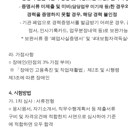
-
증명서류 미제출 및 미비
한 경우
(
담당업무 미기재 등
)
경력을 증명하지 못할 경우
,
해당 경력 불인정
-
기관 폐업으로 경력증명서를 발급받기 어려운 경우
,
정서
,
인사기록카드
,
업무분장내역 등
)
로 보완가능
*
보완서류 중
‘
폐업사실증명서
’
및
‘4
대보험자격득실
라. 가점사항
○ 장애인(만점의 3% 가점 부여)
※ 「장애인 고용촉진 및 직업재활법」제2조 및 시행령
제3조에 따른 장애인
4. 시험방법
가. 1차 심사 : 서류전형
○ 응시원서, 자기소개서, 직무수행계획서 등 제출서류
구비 및 자격요건에 적합한지 서면으로 심사하여 기준
에 적합하면 모두 합격