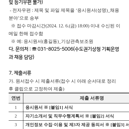
및 등기우편 불가)
- 전자우편 : 제목 및 파일 제목을 ‘응시원서(성명)_채용
분야’으로 송부
※ 접수 마감시간(2024. 12. 6.(금) 18:00) 이내 수신된 이
메일 한해 접수함
※ 예: 응시원서(홍길동)_기상관측보조원
다. 문의처 : ☏ 031-8025-5006(수도권기상청 기획운영
과 채용 담당)
7. 제출서류
가. 원서접수 시 제출서류(접수 시 아래 순서대로 정리
후 클립으로 고정하여 제출)
연번
제출 서류명
1
응시원서
※
[
붙임
1]
서식
2
자기소개서 및 직무수행계획서
※
[
붙임
2]
서식
3
개인정보 수집
·
이용 및 제
3
자 제공 동의서
※
[
붙임
3]