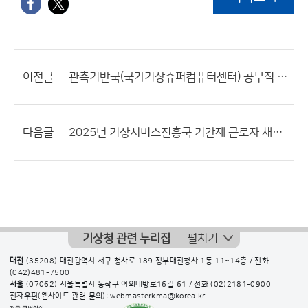
이전글
관측기반국(국가기상슈퍼컴퓨터센터) 공무직 근로자(시설물관리원) 채용 최종합격자 공고
다음글
2025년 기상서비스진흥국 기간제 근로자 채용 공고문
기상청 관련 누리집
펼치기
대전
(35208) 대전광역시 서구 청사로 189 정부대전청사 1동 11~14층 / 전화
(042)481-7500
서울
(07062) 서울특별시 동작구 여의대방로16길 61 / 전화
(02)2181-0900
전자우편(웹사이트 관련 문의): webmasterkma@korea.kr