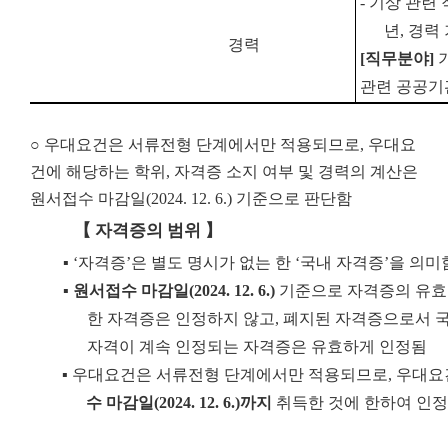
-
기상 관련
년
,
경력 
경력
[
직무분야
]
관련 공공기
○ 우대요건은 서류전형 단계에서만 적용되므로, 우대요
건에 해당하는 학위, 자격증 소지 여부 및 경력의 계산은
원서접수 마감일(2024. 12. 6.) 기준으로 판단함
【
자격증의 범위
】
▪
‘
자격증
’
은 별도 명시가 없는 한
‘
국내 자격증
’
을 의미
▪
원서접수 마감일
(2024. 12. 6.)
기준으로 자격증의 유효
한 자격증은 인정하지 않고
,
폐지된 자격증으로서 
자격이 계속 인정되는 자격증은 유효하게 인정됨
▪
우대요건은 서류전형 단계에서만 적용되므로
,
우대요
수 마감일
(2024. 12. 6.)
까지
취득한 것에 한하여 인