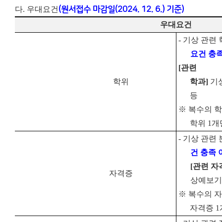
다. 우대요건
(원서접수 마감일(2024. 12. 6.) 기준)
우대요건
-
기상 관련 
요건 충족
[
관련
학위
학과
]
기
등
※
복수의 학
학위
1
개
-
기상 관련 
건 충족 
[
관련 자
자격증
상예보
※
복수의 자
자격증
1