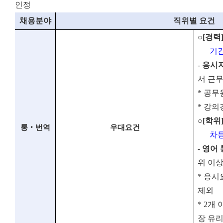
인정
채용분야
직위별 요건
○
[
경력
기
-
응시자
서 근무
*
공무
*
강의
○
[
학위
통
‧
번역
우대요건
차등
-
영어 
위 이
*
응시
제외
*
2
개 
장 유