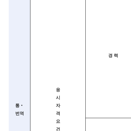
경 력
응
시
통
‧
자
번역
격
요
건