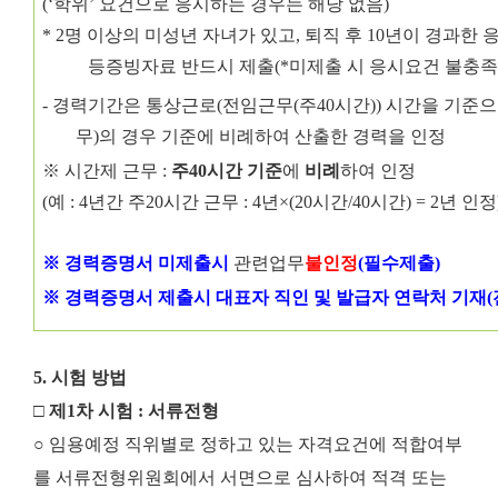
(‘
학위
’
요건으로 응시하는 경우는 해당 없음
)
*
2
명 이상의 미성년 자녀가 있고
,
퇴직 후
10
년이 경과한 
등
증빙자료 반드시 제출
(*
미제출 시 응시요건 불충족
-
경력기간은 통상근로
(
전임근무
(
주
40
시간
))
시간을 기준으
무
)
의 경우 기준에 비례하여 산출한 경력을 인정
※
시간제 근무
:
주
40
시간 기준
에
비례
하여 인정
(
예
: 4
년간 주
20
시간 근무
: 4
년
×(20
시간
/40
시간
) = 2
년 인정
※
경력증명서 미제출시
관련업무
불인정
(
필수제출
)
※
경력증명서 제출시 대표자 직인 및 발급자 연락처 기재
(
5. 시험 방법
□ 제1차 시험 : 서류전형
○ 임용예정 직위별로 정하고 있는 자격요건에 적합여부
를 서류전형위원회에서 서면으로 심사하여 적격 또는