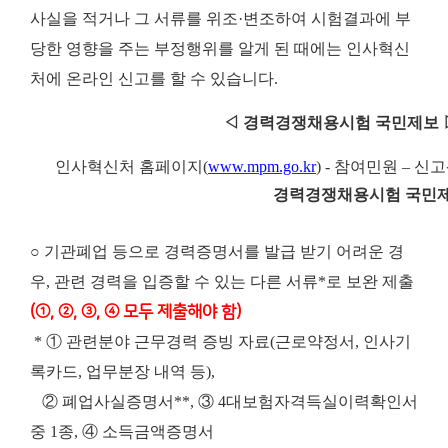
사실을 적거나 그 서류를 위조·변조하여 시험결과에 부
당한 영향을 주는 부정행위를 알게 된 때에는 인사혁신
처에 온라인 신고를 할 수 있습니다.
◁
경력경쟁채용시험 국민제보
인
사혁신처 홈페이지
(
www.mpm.go.kr
) -
참여민원
–
신고
경력경쟁채용
시험 국민
○ 기관폐업 등으로 경력증명서를 발급 받기 어려운 경
우, 관련 경력을 입증할 수 있는 다른 서류*로 보완 제출
(①, ②, ③, ④ 모두 제출해야 함)
* ① 관련분야 근무경력 증빙 자료(근로약정서, 인사기
록카드, 업무분장 내역 등),
② 폐업사실증명서**, ③ 4대보험자격득실이력확인서
중 1종, ④ 소득금액증명서