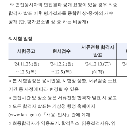
※ 면접응시자의 면접결과 공개 요청이 있을 경우 최종
합격자 발표 이후 평가결과를 종합한 상·중·하의 개수
공개 (단, 평가요소별 상·중·하는 비공개)
6. 시험 일정
서류전형 합격자
시험공고
원서접수
발표
‘24.11.25.(
월
)
‘24.12.2.(
월
)
‘24.12.13.(
금
)
‘2
~ 12.5.(
목
)
~ 12.5.(
목
)
(
예정
)
○ 본 시험일정은 응시인원, 시험장 상황, 서류검증 소요
기간 등 사정에 따라 변경될 수 있음
○ 면접시간 및 장소 등은 서류전형 합격자 발표 시 공고
○ 모든 합격자 발표는 기상청 행정 홈페이지
(www.kma.go.kr) 「채용․인사」란에 게재
○ 최종합격자가 임용포기, 합격취소, 임용결격사유, 임