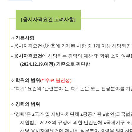
[
응시자격요건 고려사항
]
○
기본사항
-
응시자격요건
①
~
⑥
에 기재된 사항 중
1
개 이상 해당되면
-
응시자격요건
에 해당하는 경력의 계산 및 학위 소지 여
(2024.12.19.
예정
)
기준
으로 판단함
○
학위의 범위
(*
수료 불인정
)
- ‘
학위
’
요건의
‘
관련분야
’
는 학위논문 또는 전공분야를 기
○
경력의 범위
-
‘
경력
’
은
▴
국가 및 지방자치단체
▴
공공기관
▴
법인
(
외국법
지원법
」
제
2
조의 규정에 의한 민간단체
▴
국제기구 또
해당 응시자격요건에 제시된 직무분야 경력을 의미하