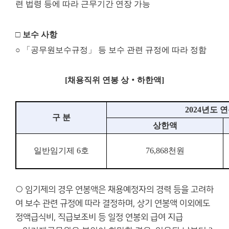
련 법령 등에 따라 근무기간 연장 가능
□ 보수 사항
○ 「공무원보수규정」 등 보수 관련 규정에 따라 정함
[채용직위 연봉 상‧하한액]
2024
년도 
구 분
상한액
일반임기제
6
호
76,868
천원
○ 임기제의 경우 연봉액은 채용예정자의 경력 등을 고려하
여 보수 관련 규정에 따라 결정하며, 상기 연봉액 이외에도
정액급식비, 직급보조비 등 일정 연봉외 급여 지급