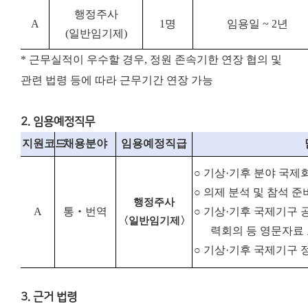
행정주사
A
1
명
임용일
~ 2
년
(
일반임기제
)
* 근무실적이 우수할 경우, 정원 존속기한 연장 협의 및
관련 법령 등에 따라 근무기간 연장 가능
2. 임용예정직무
지원코드
채용분야
임용예정직급
○
기상
·
기후 분야 국제
○
의제 분석 및 참석 준
행정주사
A
통
‧
번역
○
기상
·
기후 국제기구 
〈
일반임기제〉
력회의 등 영문자료
○
기상
·
기후 국제기구 
3. 근거 법령