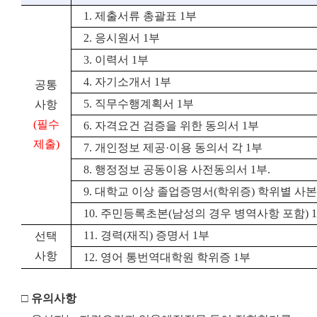
1.
제출서류 총괄표
1
부
2.
응시원서
1
부
3.
이력서
1
부
4.
자기소개서
1
부
공통
5.
직무수행계획서
1
부
사항
(
필수
6.
자격요건 검증을 위한 동의서
1
부
제출
)
7.
개인정보 제공
·
이용 동의서 각
1
부
8.
행정정보 공동이용 사전동의서
1
부
.
9.
대학교 이상 졸업증명서
(
학위증
)
학위별 사본
10.
주민등록초본
(
남성의 경우 병역사항 포함
) 1
11.
경력
(
재직
)
증명서
1
부
선택
사항
12.
영어 통번역대학원 학위증
1
부
□ 유의사항