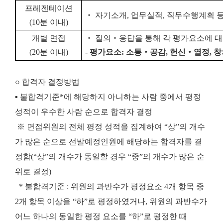
프레젠테이션
‧
자기소개
,
업무실적
,
직무수행계획 
(10
분 이내
)
개별 면접
‧
질의
‧
응답을 통해 각 평가요소에 대
(20
분 이내
)
-
평가요소
:
소통
‧
공감
,
헌신
‧
열정
,
창
○ 합격자 결정방법
▪ 불합격기준*에 해당하지 아니하는 사람 중에서 평정
성적이 우수한 사람 순으로 합격자 결정
※ 면접위원의 전체 평정 성적을 집계하여 “상”의 개수
가 많은 순으로 선발예정인원에 해당하는 합격자를 결
정함(“상”의 개수가 동일할 경우 “중”의 개수가 많은 순
위로 결정)
* 불합격기준 : 위원의 과반수가 평정요소 4개 항목 중
2개 항목 이상을 “하”로 평정하였거나, 위원의 과반수가
어느 하나의 동일한 평정 요소를 “하”로 평정한 때