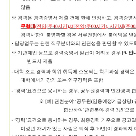
않음
※
경력은 경력증명서 제출 건에 한해 인정하고
,
경력증명
무형태
(
전임
(
주
40
시간
),
비전임
(
주
00
시간
)
,
시간제
(
주
00
경
력사항이 불명확할 경우 서류전형에서 불이익을 받을
•
담당업무는 관련 직무분야와의 연관성을 판단할 수 있도
※
기관폐업 등으로 경력증명서 발급이 어려운 경우
[9.
안
반드시 제출
-
대학 조교 경력과 학위 취득에 소요되는 학위과정 경력은
대학에서의 강의 또는 연구경력은 포함
- ‘
경력
’
요건으로 응시하는 경우
,
공무원경력과 민간경력 합
※
[
예
]
관련분야
‘
공무원
(
임용예정계급상당
)
합산하여
‘
관련분야 경력
3
년
’
으로
-
‘
경력
’
요건으로 응시하는 경우
,
최종경력 기준으로 공고일
미성년 자녀가 있는 사람은 퇴직 후
10
년
)
이 경과되지 