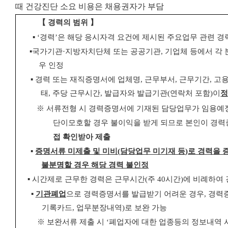
때 건강진단 소요 비용은 채용권자가 부담
【
경력의 범위
】
▪
‘
경력
’
은 해당 응시자격 요건에 제시된 주요업무 관련 경
▪
국가기관
·
지방자치단체 또는 공공기관
,
기업체 등에서 각
우 인정
▪
경력 또는 재직증명서에 업체명
,
근무부서
,
근무기간
,
고
태
,
주당 근무시간
,
발급자와 발급기관
(
연락처 포함
)
이
정
※
서류전형 시 경력증명서에 기재된 담당업무가 임용예
단이
모호할 경우 불이익을 받게 되므로 본인이 경
접 확인받아 제출
▪
증명서류 미제출 및 미비
(
담당업무 미기재 등
)
로 경력을 
불분명할 경우 해당 경력 불인정
▪
시간제로 근무한 경력은 근무시간
(
주
40
시간
)
에 비례하여 
▪
기관폐업
으로 경력증명서를 발급받기 어려운 경우
,
경력증
기록카드
,
업무분장내역
)
로 보완 가능
※
보완서류 제출 시
‘
폐업자에 대한 업종등의 정보내역