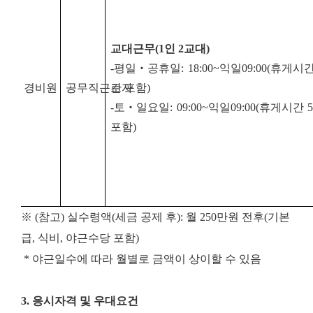
교대근무
(1
인
2
교대
)
-
평일
‧
공휴일
: 18:00~
익일
09:00(
휴게시
경비원
공무직근로자
간 포함
)
-
토
‧
일요일
: 09:00~
익일
09:00(
휴게시간
포함
)
※ (참고) 실수령액(세금 공제 후): 월 250만원 전후(기본
급, 식비, 야근수당 포함)
* 야근일수에 따라 월별로 금액이 상이할 수 있음
3. 응시자격 및 우대요건