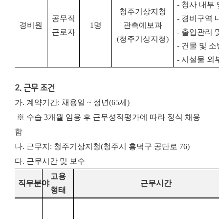
-
청사 내부 
청주기상지청
공무직
-
경비구역 내
경비원
1
명
관측예보과
근로자
-
출입관리 
(
청주기상지청
)
-
건물 및 
-
시설물 외
2. 근무 조건
가. 계약기간: 채용일 ~ 정년(65세)
※ 수습 3개월 임용 후 근무성적평가에 따라 정식 채용
함
나. 근무지: 청주기상지청(청주시 흥덕구 공단로 76)
다. 근무시간 및 보수
고용
직무분야
근무시간
형태