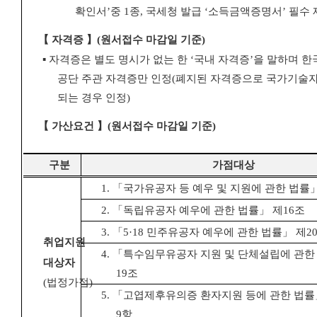
확인서
’
중
1
종
,
국세청 발급
‘
소득금액증명서
’
필수 
【
자격증
】
(
원서접수 마감일 기준
)
▪
자격증은 별도 명시가 없는 한
‘
국내 자격증
’
을 말하며 
공단
주관 자격증만 인정
(
폐지된 자격증으로 국가기술자
되는 경우 인정
)
【
가산요건
】
(
원서접수 마감일 기준
)
구분
가점대상
1.
「
국가유공자 등 예우 및 지원에 관한 법률
2.
「
독립유공자 예우에 관한 법률
」
제
16
조
3.
「
5·18
민주유공자 예우에 관한 법률
」
제
2
취업지원
4.
「
특수임무유공자 지원 및 단체설립에 관한
대상자
19
조
(
법정가점
)
5.
「
고엽제후유의증 환자지원 등에 관한 법률
9
항