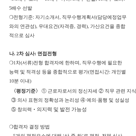
5배수 선발
❍전형기준: 자기소개서, 직무수행계획서(담당예정업무
와의 연관성), 우대요건(자격증, 경력), 가산요건을 종합
적으로 심사
나. 2차 심사: 면접전형
❍1차(서류)전형 합격자에 한하며, 직무수행에 필요한
능력 및 적격성 등을 종합적으로 평가(면접시간: 개인별
10분 이내)
〈평정기준〉
①
근로자로서의 정신자세
②
직무 관련 지식
③
의사 표현의 정확성과 논리성
④
예의
·
품행 및 성실성
의지력 및 발전 가능성
⑤
창의력
‧
❍합격자 결정 방법
- 5개의 평정요소에 대해 ‘상-중-하’로 평정, 전체 심사