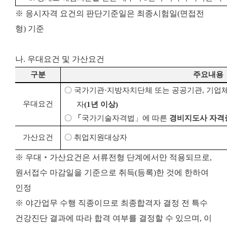
※ 응시자격 요건의 판단기준일은 최종시험일(면접전
형) 기준
나. 우대요건 및 가산요건
구분
주요내용
〇
국가기관
·
지방자치단체 또는 공공기관
,
기업
우대요건
자
(1
년 이상
)
〇
「
국가기술자격법
」
에 따른
경비지도사 자격
가산요건
〇
취업지원대상자
※ 우대‧가산요건은 서류전형 단계에서만 적용되므로,
원서접수 마감일을 기준으로 취득(등록)한 것에 한하여
인정
※ 야간업무 수행 직종이므로 최종합격자 결정 전 특수
건강진단 결과에 따라 합격 여부를 결정할 수 있으며, 이