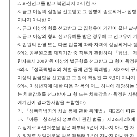
2.
파산선고를 받고 복권되지 아니한 자
3.
금고 이상의 실형을 선고받고 그 집행이 종료되거나 집행
지나지 아니한 자
4.
금고 이상의 형을 선고받고 그 집행유예 기간이 끝난 날
5.
금고 이상의 형의 선고유예를 받은 경우에 그 선고유예 기
6.
법원의 판결 또는 다른 법률에 따라 자격이 상실되거나 
6
의
2.
공무원으로 재직기간 중 직무와 관련하여
「
형법
」
한자로서
300
만원 이상의 벌금형을 선고받고 그 형이 확정
6
의
3.
「
성폭력범죄의 처벌 등에 관한 특례법
」
제
2
조에 규
이상의 벌금형
을 선고받고 그 형이 확정된 후
3
년이 지나지
6
의
4.
미성년자에 대한 다음 각 목의 어느 하나에 해당하는
는 치료
감호를 선고받아 그 형 또는 치료감호가 확정된 사
예기간이 경과한
사람을 포함한다
)
가
.
「
성폭력범죄의 처벌 등에 관한 특례법
」
제
2
조에 따른
나
.
「
아동ㆍ청소년의 성보호에 관한 법률
」
제
2
조제
2
호에
7.
징계로 파면처분을 받은 때부터
5
년이 지나지 아니한 자
8.
징계로 해임처분을 받은 때부터
3
년이 지나지 아니한 자