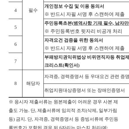
개인정보 수집 및 이용 동의서
4
필수
※ 반드시 자필 서명 후 스캔하여 제출
주민등록초본
(
병역사항 기재 필수
,
남자만
5
※ 주민등록번호 뒷자리 비공개 처리
자격요건 검증을 위한 동의서
6
※ 반드시 자필 서명 후 스캔하여 제출
부패방지권익위법상 비위면직자등 취업제
7
크리스트
(
확인서
)
자격증
,
경력증명서 등 우대요건 관련 증
8
해당자
취업지원대상증명서 또는 장애인증명서
※ 응시자 제출서류는 원본제출이 어려운 경우 사본 제
출도 가능. 단, 제출서류에 임의적 조치(삭제, 일부가림
등) 금지. 단, 자격증, 경력증명서 등 증빙서류에 주민등
록번호가 포함된 경우 뒤 6자리는 마스킹 처리(예: