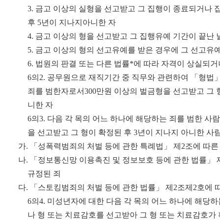
3.
금고 이상의 실형을 선고받고 그 집행이 종료되거나 
후
5
년이 지나지
아니한 자
4.
금고 이상의 형을 선고받고 그 집행유예 기간이 끝난
5.
금고 이상의 형의 선고유예를 받은 경우에 그 선고유예
6.
법원의 판결 또는 다른 법률
*
에 따라 자격이 상실되거
6
의
2.
공무원으로 재직기간 중 직무와 관련하여
「
형법
죄를 범한자로서
300
만원 이상의 벌금형을 선고받고 그 
니한 자
6
의
3.
다음 각 목의 어느 하나에 해당하는 죄를 범한 사
을 선고받고 그 형이 확정된 후
3
년이 지나지 아니한 사
가
.
「
성폭력범죄의 처벌 등에 관한 특례법
」
제
2
조에 따른
나
.
「
정보통신망 이용촉진 및 정보보호 등에 관한 법률
」
규정된 죄
다
.
「
스토킹범죄의 처벌 등에 관한 법률
」
제
2
조제
2
호에 
6
의
4.
미성년자에 대한 다음 각 목의 어느 하나에 해당
나 형 또는 치료
감호를 선고받아 그 형 또는 치료감호가