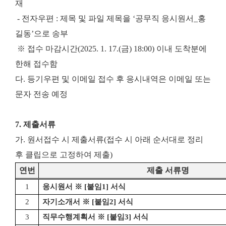
재
- 전자우편 : 제목 및 파일 제목을 ‘공무직 응시원서_홍
길동’으로 송부
※ 접수 마감시간(2025. 1. 17.(금) 18:00) 이내 도착분에
한해 접수함
다. 등기우편 및 이메일 접수 후 응시내역은 이메일 또는
문자 전송 예정
7. 제출서류
가. 원서접수 시 제출서류(접수 시 아래 순서대로 정리
후 클립으로 고정하여 제출)
연번
제출 서류명
1
응시원서
※
[
붙임
1]
서식
2
자기소개서
※
[
붙임
2]
서식
3
직무수행계획서
※
[
붙임
3]
서식