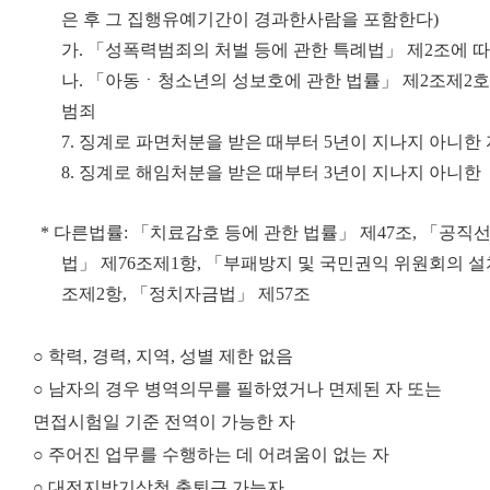
은 후 그 집행유예기간이 경과한
사람을 포함한다
)
가
.
「
성폭력범죄의 처벌 등에 관한 특례법
」
제
2
조에 
나
.
「
아동ㆍ청소년의 성보호에 관한 법률
」
제
2
조제
2
호
범죄
7.
징계로 파면처분을 받은 때부터
5
년이 지나지 아니한 
8.
징계로 해임처분을 받은 때부터
3
년이 지나지 아니한
* 다른법률: 「치료감호 등에 관한 법률」 제47조, 「공직선
법」 제76조제1항, 「부패방지 및 국민권익 위원회의 설
조제2항, 「정치자금법」 제57
조
○ 학력, 경력, 지역, 성별 제한 없음
○ 남자의 경우 병역의무를 필하였거나 면제된 자 또는
면접시험일 기준 전역이 가능한 자
○ 주어진 업무를 수행하는 데 어려움이 없는 자
○ 대전지방기상청 출퇴근 가능자