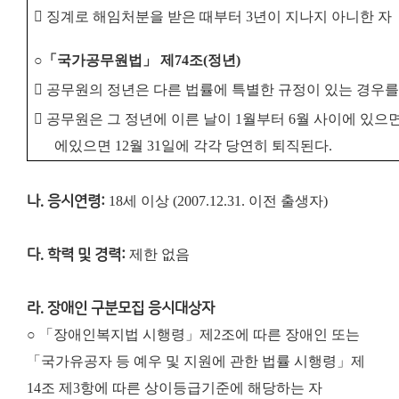
󰋻
징계로 해임처분을 받은 때부터
3
년이 지나지 아니한 자
○
「
국가공무원법
」
제
74
조
(
정년
)
󰋻
공무원의 정년은 다른 법률에 특별한 규정이 있는 경우
󰋻
공무원은 그 정년에 이른 날이
1
월부터
6
월 사이에 있으
에
있으면
12
월
31
일에 각각 당연히 퇴직된다
.
나. 응시연령:
18세 이상 (2007.12.31. 이전 출생자)
다. 학력 및 경력:
제한 없음
라. 장애인 구분모집 응시대상자
○ 「장애인복지법 시행령」제2조에 따른 장애인 또는
「국가유공자 등 예우 및 지원에 관한 법률 시행령」제
14조 제3항에 따른 상이등급기준에 해당하는 자