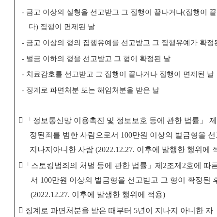
-
금고 이상의 실형을 선고받고 그 집행이 끝나거나
(
집행이 끝
다
)
집행이 면제된 날
-
금고 이상의 형의 집행유예를 선고받고 그 집행유예가 확정
-
벌금 이하의 형을 선고받고 그 형이 확정된 날
-
치료감호를 선고받고 그 집행이 끝나거나 집행이 면제된 날
-
징계로 파면처분 또는 해임처분을 받은 날
󰋻
「
정보통신망 이용촉진 및 정보보호 등에 관한 법률
」
제
정된
죄를 범한 사람으로서
100
만원 이상의 벌금형을 선
지나지
아니한 사람
(2022.12.27.
이후에 발행한 행위에 
󰋻「
스토킹범죄의 처벌 등에 관한 법률
」
제
2
조제
2
호에 따
서
100
만원 이상의 벌금형을 선고받고 그 형이 확정된 
(2022.12.27.
이후에 발생한 행위에 적용
)
󰋻
징계로 파면처분을 받은 때부터
5
년이 지나지 아니한 자