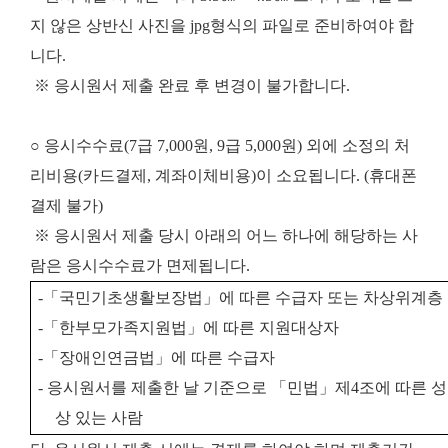
지 않은 상반신 사진을 jpg형식의 파일로 준비하여야 합
니다.
※ 응시원서 제출 완료 후 변경이 불가합니다.
○ 응시수수료(7급 7,000원, 9급 5,000원) 외에 소정의 처
리비용(카드결제, 계좌이체비용)이 소요됩니다. (휴대폰
결제 불가)
※ 응시원서 제출 당시 아래의 어느 하나에 해당하는 사
람은 응시수수료가 면제됩니다.
-
「
국민기초생활보장법
」
에 따른 수급자 또는 차상위계층
-
「
한부모가족지원법
」
에 따른 지원대상자
-
「
장애인연금법
」
에 따른 수급자
-
응시원서를 제출한 날 기준으로
「
민법
」
제
4
조에 따른 
상 있는 사람