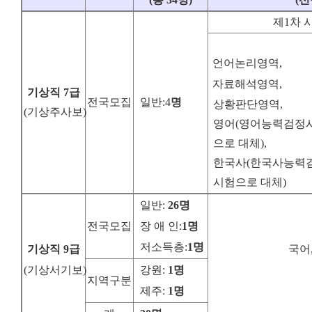
제1차 
언어논리영역,
자료해석영역,
기상직
7
급
전국모집
일반:4
명
상황판단영역,
(기상주사보)
영어
(
영어능력검정
으로 대체
)
,
한국사
(
한국사능력
시험으로 대체
)
일반:
26
명
전국모집
장 애 인:
1
명
저소득층:
1
명
기상직
9
급
국어
(기상서기보)
강원:
1
명
지역구분
제주:
1
명