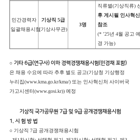
직류별
(
기상직류
)
후 게시될 인사혁
민간경력자
기상직
5
급
3
명
참조
일괄채용시험
(기상사무관)
(* ’25
년
4
월 공고 
경 가능
)
○
기타 6급(연구사) 이하 경력경쟁채용시험(민경채 포함)
은 채용 수요에 따라 추후 별도 공고(기상청 기상행정
누리집(www.kma.go.kr/kma/) 또는 인사혁신처 사이버국
가고시센터(www.gosi.kr)) 예정
기상직 국가공무원 7급 및 9급 공개경쟁채용시험
1. 시 험 방 법
○ 기상직 7급 공개경쟁채용시험
- 제1차시험: 선택형 필기, 제2차시험: 선택형 필기, 제3