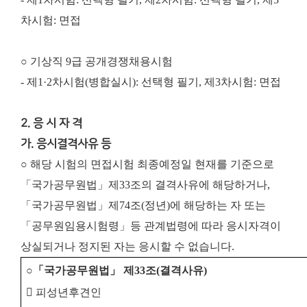
차시험: 면접
○ 기상직 9급 공개경쟁채용시험
- 제1·2차시험(병합실시): 선택형 필기, 제3차시험: 면접
2. 응 시 자 격
가. 응시결격사유 등
○ 해당 시험의 면접시험 최종예정일 현재를 기준으로
「국가공무원법」제33조의 결격사유에 해당하거나,
「국가공무원법」제74조(정년)에 해당하는 자 또는
「공무원임용시험령」등 관계법령에 따라 응시자격이
상실되거나 정지된 자는 응시할 수 없습니다.
○
「
국가공무원법
」
제
33
조
(
결격사유
)
󰋻
피성년후견인