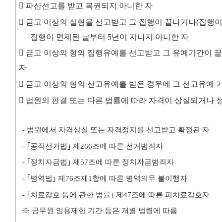
󰋻
파산선고를 받고 복권되지 아니한 자
󰋻
금고 이상의 실형을 선고받고 그 집행이 끝나거나
(
집행이
집행이 면제된 날부터
5
년이 지나지 아니한 자
󰋻
금고 이상의 형의 집행유예를 선고받고 그 유예기간이 
자
󰋻
금고 이상의 형의 선고유예를 받은 경우에 그 선고유예 기
󰋻
법원의 판결 또는 다른 법률에 따라 자격이 상실되거나 
-
법원에서 자격상실 또는 자격정지를 선고받고 확정된 자
-
｢
공직선거법
｣
제
266
조에 따른 선거범죄자
-
｢
정치자금법
｣
제
57
조에 따른 정치자금범죄자
-
｢
병역법
｣
제
76
조제
1
항에 따른 병역의무 불이행자
-
｢
치료감호 등에 관한 법률
｣
제
47
조에 따른 피치료감호자
※
공무원 임용제한 기간 등은 개별 법령에 따름