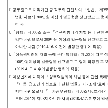
󰋻
공무원으로 재직기간 중 직무와 관련하여
「
형법
」
제
35
범한 자로서
300
만원 이상의 벌금형을 선고받고 그 형이
한 자
󰋻
「
형법
」
제
303
조 또는
「
성폭력범죄의 처벌 등에 관한 
범한 사람으로서
300
만원 이상의 벌금형을 선고받고 그
아니한 사람
(2019.4.16.
이전에 발생한 행위에 적용
)
󰋻
「
성폭력범죄의 처벌 등에 관한 특례법
」
제
2
조에 따른 
100
만원
이상의 벌금형을 선고받고 그 형이 확정된 후
3
(2019.4.17.
이후에
발생한 행위에 적용
)
󰋻
미성년자에 대하여
「
성폭력범죄의 처벌 등에 관한 특례
「
아동
․
청소년의 성보호에 관한 법률
」
제
2
조제
2
호에 
범한 사람으로서
「
국가공무원법
」
제
33
조제
6
호의
4
각
부터
20
년이 지나지 아니한 사람
(2019.4.17.
이후에 발