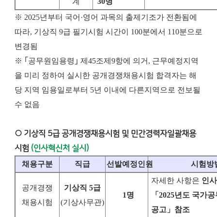
계
30
명
※ 2025년부터 국어·영어 과목의 출제기조가 전환됨에
따라, 기상직 9급 필기시험 시간이 100분에서 110분으로
변경됨
※ ｢공무원임용령｣ 제45조제9항에 의거, 근무예정지역
을 미리 정하여 실시한 공개경쟁채용시험 합격자는 해
당 지역 임용일로부터 5년 이내에 다른지역으로 전보될
수 없음
○ 기상직 5급 공개경쟁채용시험 및 민간경력자일괄채용
시험
(인사혁신처 실시)
채용구분
직급
선발예정인원
시험방
자세한 사항은
인사
공개경쟁
기상직
5
급
1
명
「
2025
년도 국가공
채용시험
(기상사무관)
공고
」
참조