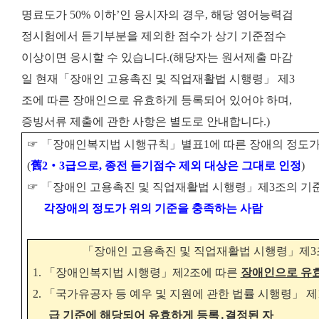
명료도가 50% 이하’인 응시자의 경우, 해당 영어능력검
정시험에서 듣기부분을 제외한 점수가 상기 기준점수
이상이면 응시할 수 있습니다.(해당자는 원서제출 마감
일 현재「장애인 고용촉진 및 직업재활법 시행령」 제3
조에 따른 장애인으로 유효하게 등록되어 있어야 하며,
증빙서류 제출에 관한 사항은 별도로 안내합니다.)
☞
「
장애인복지법 시행규칙
」
별표
1
에 따른 장애의 정도
(
舊
2
‧
3
급으로
,
종전 듣기점수 제외 대상은 그대로 인정
)
☞
「
장애인 고용촉진 및 직업재활법 시행령
」
제
3
조의 기
각
장애의 정도가 위의 기준을 충족하는 사람
「
장애인 고용촉진 및 직업재활법 시행령
」
제
3
1.
「
장애인복지법 시행령
」
제
2
조에 따른
장애인으로 유
2.
「
국가유공자 등 예우 및 지원에 관한 법률 시행령
」
제
급 기준에 해당되어 유효하게 등록
․
결정된 자