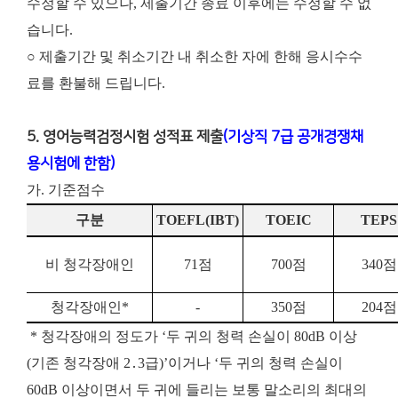
수정할 수 있으나, 제출기간 종료 이후에는 수정할 수 없
습니다.
○ 제출기간 및 취소기간 내 취소한 자에 한해 응시수수
료를 환불해 드립니다.
5. 영어능력검정시험 성적표 제출
(기상직 7급 공개경쟁채
용시험에 한함)
가. 기준점수
구분
TOEFL(
IBT)
TOEIC
TEPS
비 청각장애인
71점
700점
340점
청각장애인*
-
350점
204점
* 청각장애의 정도가 ‘두 귀의 청력 손실이 80dB 이상
(기존 청각장애 2․3급)’이거나 ‘두 귀의 청력 손실이
60dB 이상이면서 두 귀에 들리는 보통 말소리의 최대의