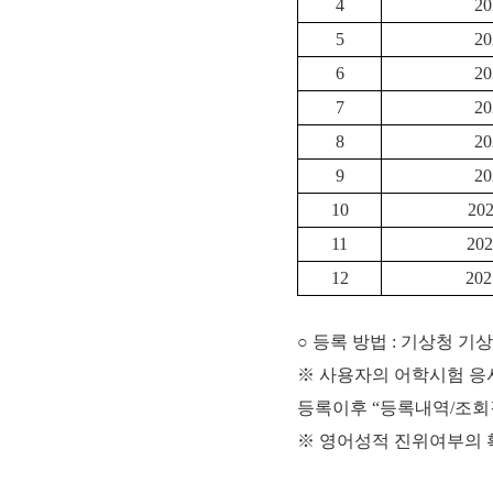
4
20
5
20
6
20
7
20
8
20
9
20
10
202
11
202
12
202
○ 등록 방법 : 기상청 기
※ 사용자의 어학시험 응시
등록이후 “등록내역/조회
※ 영어성적 진위여부의 확