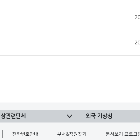
2
2
기상관련단체
외국 기상청
전화번호안내
부서&직원찾기
문서보기 프로그