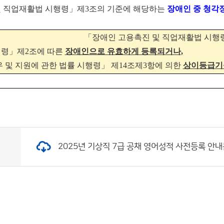
및 직업재활법 시행령
」
제
3
조의 기준에 해당하는
장애인 중 청각
「
장애인 고용촉진 및 직업재활법 시행
행령
」
제
2
조에 따른
장애인으로 유효하게 등록되거나
,
 및 지원에 관한 법률 시행령
」
제
14
조제
3
항에 의한
상이등급
기
2025년 기상직 7급 공채 영어성적 사전등록 안내문.h