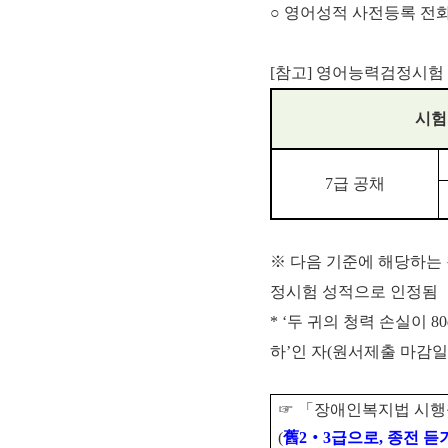
○ 영어성적 사전등록 전화문
[참고] 영어능력검정시험
시험
7급 공채
※ 다음 기준에 해당하는
정시험 성적으로 인정됨
* ‘두 귀의 청력 손실이 
하’인 자(원서제출 마감
☞
「
장애인복지법 시행
(
舊
2
‧
3
급으로
,
종전 듣