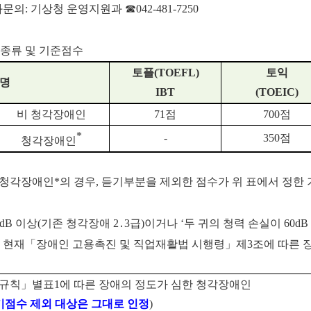
의: 기상청 운영지원과 ☎042-481-7250
 종류 및 기준점수
토플
(TOEFL)
토익
명
IBT
(TOEIC)
비 청각장애인
71점
700점
*
-
350점
청각장애인
 청각장애인*의 경우, 듣기부분을 제외한 점수가 위 표에서 정한
80dB 이상(기존 청각장애 2․3급)이거나 ‘두 귀의 청력 손실이 6
일 현재「장애인 고용촉진 및 직업재활법 시행령」제3조에 따른 
규칙
」
별표
1
에 따른 장애의 정도가 심한 청각장애인
기점수 제외 대상은 그대로 인정
)