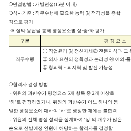
❍면접방법 : 개별면접(15분 이내)
❍심사기준 : 직무수행에 필요한 능력 및 적격성을 종합
적으로 평가
※ 질의·응답을 통해 평정요소별 상·중·하 평가
구분
평 정 요 소
①
직업윤리 및 정신자세
②
전문지식과 그
직무수행
③
의사 표현의 정확성과 논리성
④
예의
·
품
⑤
창의력
‧
의지력 및 발전 가능성
❍합격자 결정 방법
- 위원의 과반수가 평정요소 5개 항목 중 2개 이상을
‘하’로 평정하였거나, 위원의 과반수가 어느 하나의 동
일한 평정요소에 대하여 ‘하’로 평정한 때에는 불합격
- 위원의 전체 평정 성적을 집계하여 ‘상’의 개수가 많은
순으로 선발예정 인원에 해당하는 합격자를 결정함