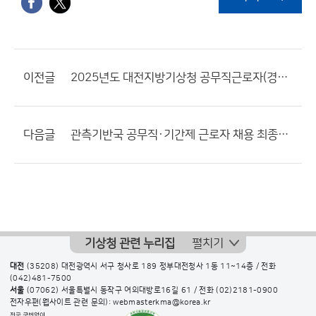
이전글
2025년도 대전지방기상청 공무직근로자(경비원) 채용 서류전형 합격자 및 면접전형 일정 공고
다음글
관측기반국 공무직·기간제 근로자 채용 최종합격자 공고
기상청 관련 누리집
펼치기
대전
(35208) 대전광역시 서구 청사로 189 정부대전청사 1동 11~14층 / 전화
(042)481-7500
서울
(07062) 서울특별시 동작구 여의대방로16길 61 / 전화
(02)2181-0900
전자우편(웹사이트 관련 문의): webmasterkma@korea.kr