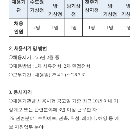
채용기
수도권
전주기
방
방기상
방
관
기상청
상지청
기상청
청
기상청
기
채용
2
명
1
명
1
명
1
명
1
명
1
인원
2. 채용시기 및 방법
❍채용시기 : ’25년 2월 중
❍채용방법 : 1차 서류전형, 2차 면접전형
❍근무기간 : 채용일(’25.4.1.) ~ ’26.3.31.
3. 응시자격
❍채용기관별 채용시험 공고일 기준 최근 10년 이내 기
상예보 또는 관련분야에 3년 이상 근무한 자
※ 관련분야 : 수치예보, 관측, 위성, 레이더, 해양 등 예
보 지원업무 분야