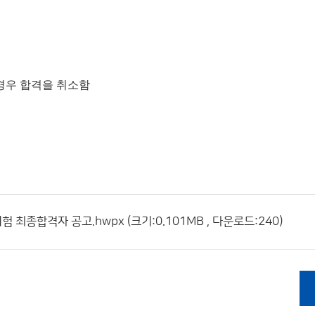
경우 합격을 취소함
종합격자 공고.hwpx (크기:0.101MB , 다운로드:240)