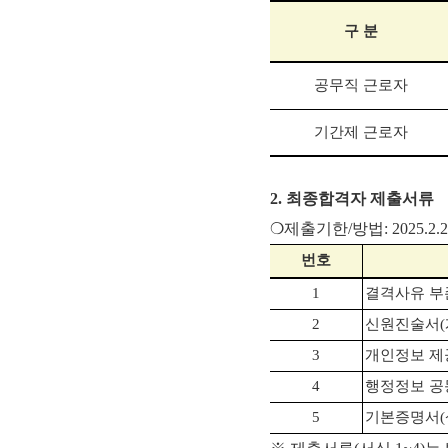
구 분
공무직 근로자
기간제 근로자
2. 최종합격자 제출서류
❍제출기한/방법: 2025.2.27.
번호
1
결격사유 부
2
신원진술서
(
3
개인정보 제
4
행정정보 공
5
기본증명서
(