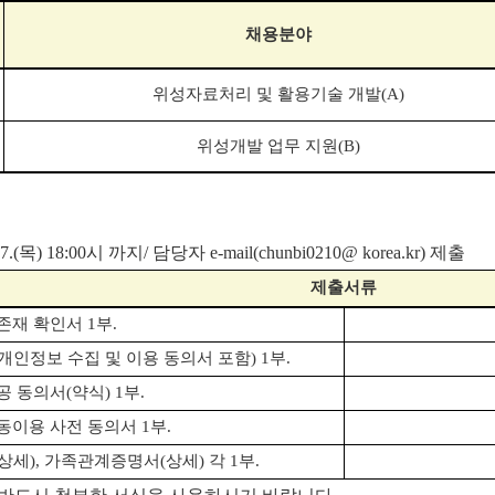
채용분야
위성자료처리 및 활용기술 개발
(A)
위성개발 업무 지원
(B)
(목) 18:00시 까지/ 담당자 e-mail(chunbi0210@ korea.kr) 제출
제출서류
존재 확인서
1
부
.
개인정보 수집 및 이용 동의서 포함
) 1
부
.
공 동의서
(
약식
) 1
부
.
동이용 사전 동의서
1
부
.
상세
),
가족관계증명서
(
상세
)
각
1
부
.