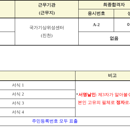
최종합격자
근무기관
(
근무지
)
응시번호
A-2
국가기상위성센터
(
진천
)
없음
비고
서식
1
서식
2
*
서명날인
:
제
3
자가 알아
볼
본인
고유의 필체로
정자
로
서식
3
서식
4
주민등록번호 모두 표출