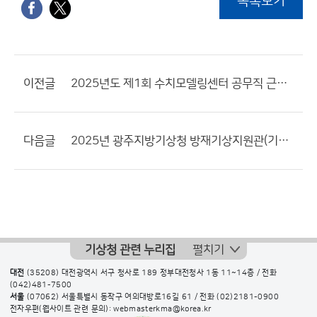
목록보기
이전글
2025년도 제1회 수치모델링센터 공무직 근로자 채용 서류전형 합격자 및 면접시험 일정 공고
다음글
2025년 광주지방기상청 방재기상지원관(기간제근로자) 서류전형 합격자 및 면접전형 일정 공고
기상청 관련 누리집
펼치기
대전
(35208) 대전광역시 서구 청사로 189 정부대전청사 1동 11~14층 / 전화
(042)481-7500
서울
(07062) 서울특별시 동작구 여의대방로16길 61 / 전화
(02)2181-0900
전자우편(웹사이트 관련 문의): webmasterkma@korea.kr