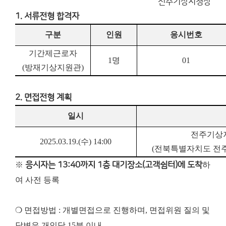
전주기상지청장
1. 서류전형 합격자
구분
인원
응시번호
기간제근로자
1
명
01
(
방재기상지원관
)
2. 면접전형 계획
일시
전주기상
2025.03.19.(
수
) 14:00
(
전북특별자치도 전
※
응시자는 13:40까지 1층 대기장소(고객쉼터)에 도착
하
여 사전 등록
❍ 면접방법 : 개별면접으로 진행하며, 면접위원 질의 및
답변은 개인당 15분 이내