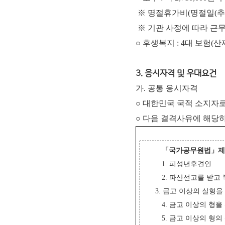
※ 명절휴가비(명절일(추석
※ 기관 사정에 따라 근
○ 후생복지 : 4대 보험(
3. 응시자격 및 우대요건
가. 공통 응시자격
○ 대한민국 국적 소지자로
○ 다음 결격사유에 해당하
「
국가공무원법
」
1. 피성년후견인
2. 파산선고를 받고
3. 금고 이상의 실형
4. 금고 이상의 형
5. 금고 이상의 형