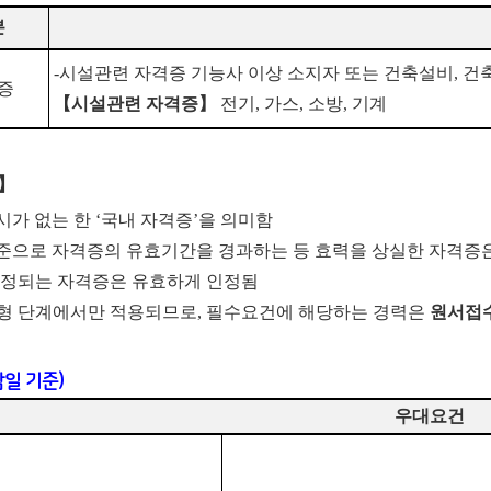
분
-
시설관련 자격증 기능사 이상 소지자 또는 건축설비
,
건
증
【
시설관련 자격증
】
전기
,
가스
,
소방
,
기계
】
시가 없는 한
‘
국내 자격증
’
을 의미함
준으로 자격증의 유효기간을 경과하는 등 효력을 상실한 자격증
인정되는 자격증은 유효하게 인정됨
형 단계에서만 적용되므로
,
필수요건에 해당하는 경력은
원서접
일 기준)
우대요건