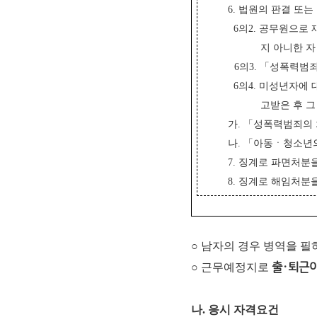
6. 법원의 판결 또
6의2. 공무원으로 
지 아니한 자
6의3. 「성폭력범
6의4. 미성년자에
고받은 후 
가. 「성폭력범죄의
나. 「아동ㆍ청소년
7. 징계로 파면처분
8. 징계로 해임처분을
○ 남자의 경우 병역을 
○ 근무예정지로
출·퇴근이
나. 응시 자격요건