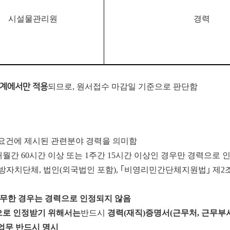
시설물관리원
경력
계에서만 적용
되므로, 원서접수 마감일 기준으로 판단함
요건에 제시된 관련분야 경력을 의미함
개월간
60
시간 이상 또는
1
주간
15
시간 이상인 경우만 경력으로 
지방자치단체
,
법인
(
외국법인 포함
),
｢
비영리민간단체지원법
｣
제
2
무한 경우는 경력으로 인정되지 않음
로 인정받기 위해서는
반드시
경력
(
재직
)
증명서
(
근무처
,
근무부
업무 반드시 명시