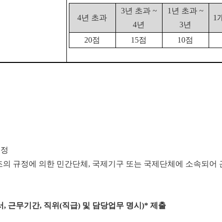
3년 초과 ~
1년 초과 ~
4년 초과
1
4년
3년
20점
15점
10점
인정
조의 규정에 의한 민간단체
,
국제기구 또는 국제단체에 소속되어
서
,
근무
기간
,
직위
(
직급
)
및 담당업무 명시
)*
제출