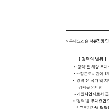
○ 우대요건은
서류전형 단
【
경력의 범위
】
▪
‘
경력
’
은 해당 우대
▪
소정근로시간이
1
▪
‘
경력
’
은 국가 및 
경력을 의미함
-
개인사업자로서 근
▪
‘
경력
’
을
우대요건으
*
근무기간별
담당