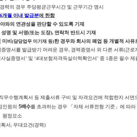
 경력의 경우 주당평균근무시간 및 근무기간 명시
6
개월 이내 발급분
에 한함
야와의 연관성을 판단할 수 있도록 기재
 성명 및 서명
(
또는 도장
),
연락처 반드시 기재
 미비
한 경우와 회사의 폐업 등 개별적 사유
(
담당업무 미기재 등
)
력증명서를 발급받기 어려운 경우
,
경력증명서 외 다른 서류
(
근로
업사실증명서
’
및
‘4
대보험자격득실이력확인서
’
중
1
종은 필수 제
, 직무수행계획서 등 제출서류 구비 및 자격요건에 적합한지 서면
예정인원의
5배수
를 초과하는 경우 「자체 서류전형 기준」에 따라
」 평정요소
획서, 우대요건(경력)