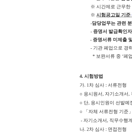
※
시간제로 근무한
※
시험공고일 기준
-
담당업무는 관련 분
-
증명서 발급확인자
-
증명서류 미제출 및
-
기관 폐업으로 경
*
보완서류 중
‘
폐
4. 시험방법
가. 1차 심사 : 서류전형
○ 응시원서, 자기소개서
○ 단, 응시인원이 선발
○ 「자체 서류전형 기준
- 자기소개서, 직무수행계
나. 2차 심사 : 면접전형