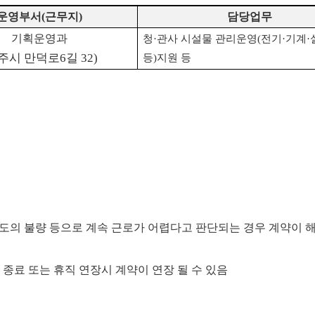
운영부서
(
근무지
)
담당업무
기획운영과
청
·
관사 시설물 관리운영
(
전기
·
기계
·
주시 만덕로6길 32)
등
)
지원 등
태도의 불량 등으로 계속 근로가 어렵다고 판단되는 경우 계약이 
종료 또는 휴직 연장시 계약이 연장 될 수 있음