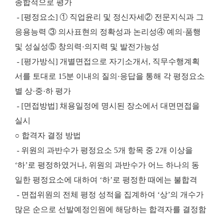
종합적으로 평가
- [평정요소] ① 직업윤리 및 정신자세
② 전문지식과 그
응용능력 ③ 의사표현의 정확성과 논리성
④ 예의·품행
및 성실성⑤ 창의력·의지력 및 발전가능성
- [평가방식] 개별면접으로 자기소개서, 직무수행계획
서를 토대로 15분 이내의 질의·응답을 통해 각 평정요소
별 상·중·하 평가
- [면접방법] 채용일정에 명시된 장소에서 대면면접을
실시
○ 합격자 결정 방법
- 위원의 과반수가 평정요소 5개 항목 중 2개 이상을
‘하’로 평정하였거나, 위원의 과반수가 어느 하나의 동
일한 평정요소에 대하여 ‘하’로 평정한 때에는 불합격
- 면접위원의 전체 평정 성적을 집계하여 ‘상’의 개수가
많은 순으로 선발예정인원에 해당하는 합격자를 결정함