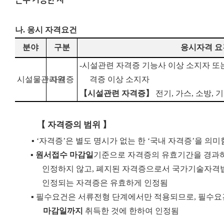
근무 가능한 자
나. 응시 자격요건
분야
구분
응시자격 요
-
시설관련 자격증 기능사 이상 소지자 또
시설물관리원
자격증
격증 이상 소지자
【
시설관련 자격증
】
전기
,
가스
,
소방
,
기
【
자격증의 범위
】
▪
‘
자격증
’
은 별도 명시가 없는 한
‘
국내 자격증
’
을 의미
▪
원서접수 마감일
기준으로 자격증의 유효기간을 경과하
인정하지 않고
,
폐지된 자격증으로서 국가기술자격법
인정되는 자격증은 유효하게 인정됨
▪
필수요건은 서류전형 단계에서만 적용되므로
,
필수요
마감일까지
취득한 것에 한하여 인정됨