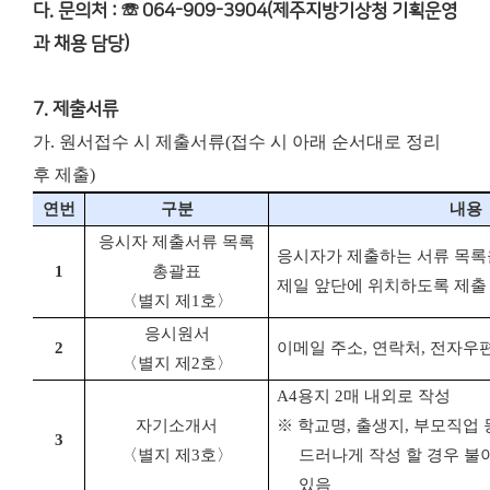
다. 문의처 : ☏ 064-909-3904(제주지방기상청 기획운영
과 채용 담당)
7. 제출서류
가. 원서접수 시 제출서류(접수 시 아래 순서대로 정리
후 제출)
연번
구분
내용
응시자 제출서류 목록
응시자가 제출하는 서류 목록
1
총괄표
제일 앞단에 위치하도록 제출
〈별지 제
1
호〉
응시원서
2
이메일 주소
,
연락처
,
전자우편
〈별지 제
2
호〉
A4
용지
2
매 내외로 작성
자기소개서
※
학교명
,
출생지
,
부모직업 
3
〈별지 제
3
호〉
드러나게
작성 할 경우 불
있음