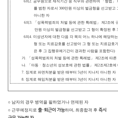
6의2. 공무원으로 재직기간 중 직무와 관련하여 「형법」 제
를 범한 자로서 300만원 이상의 벌금형을 선고받고 
아니한 자
6의3. 「성폭력범죄의 처벌 등에 관한 특례법」 제2조에 
만원 이상의 벌금형을 선고받고 그 형이 확정된 후 
6의4. 미성년자에 대한 다음 각 목의 어느 하나에 해당
형 또는 치료감호를 선고받아 그 형 또는 치료감호
은 후 그 집행유예기간이 경과한 사람을 포함한다)
가. 「성폭력범죄의 처벌 등에 관한 특례법」 제2조에 따
나. 「아동ㆍ청소년의 성보호에 관한 법률」 제2조제2호에
7. 징계로 파면처분을 받은 때부터 5년이 지나지 아니한 자
8. 징계로 해임처분을 받은 때부터 3
년이 지나지 아니한 자
○ 남자의 경우 병역을 필하였거나 면제된 자
○ 근무예정지로
출·퇴근이 가능
하며, 최종합격 후
즉시