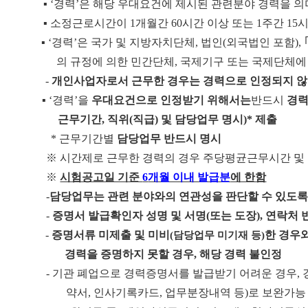
▪
‘
경력
’
은 해당 우대요건에 제시된 관련분야 경력을 의
▪
소정근로시간이
1
개월간
60
시간 이상 또는
1
주간
15
시
▪
‘
경력
’
은 국가 및 지방자치단체
,
법인
(
외국법인 포함
),
의 규정에 의한 민간단체
,
국제기구 또는 국제단체에
-
개인사업자로서 근무한 경우는 경력으로 인정되지 
▪
‘
경력
’
을
우대요건으로 인정받기 위해서는
반드시
경
근무
기간
,
직위
(
직급
)
및 담당업무 명시
)*
제출
*
근무기간별
담당업무 반드시 명시
※
시간제로 근무한 경력의 경우 주당평균근무시간 및
※
시험공고일 기준
6
개월 이내 발급분
에 한함
-
담당업무는 관련 분야와의 연관성을 판단할 수 있도록
-
증명서 발급확인자 성명 및 서명
(
또는 도장
),
연락처 
-
증명서류 미제출 및 미비
한 경우
(
담당업무 미기재 등
)
경력을 증명하지 못할 경우
,
해당 경력 불인정
-
기관 폐업으로 경력증명서를 발급받기 어려운 경우
,
약서
,
인사기록카드
,
업무분장내역 등
)
로 보완가능