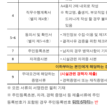
A4
용지
2
매 내외로 작성
직무수행계획서
※
학교명
,
출생지
,
부모직업 
4
〈별지 제
4
호〉
드러나게
작성 할 경우 불
있음
동의서 및 확인서
•
개인정보 수집
·
이용 및 제
3
5~6
〈별지 제
5~6
호〉
•
결격사유 검증을 위한 체크
7
주민등록초본
•
남자의 경우 병역사항이 기
8
자격증사본
•
시설관련 자격증 사본
이하부터는 본인에게 해당하는 
우대요건에 해당하는
[
시설관련 경력자 제출
]
9
증명서류
•
경력증명서 또는 재직증명서
※ 모든 서류의 서명란은 필히 기재
※ 주민등록초본, 자격, 경력 증명서 등 제출서류에 주민
등록번호가 포함된 경우 주민등록번호
뒤의 6자리
는
반