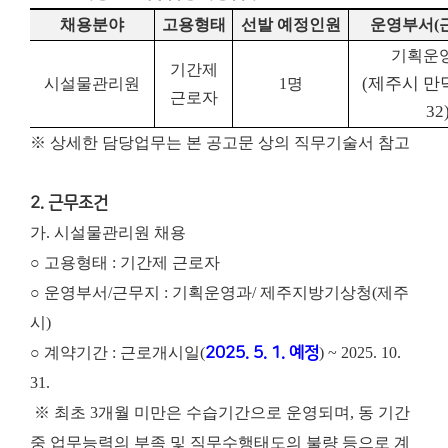
채용분야
고용형태
선발 예정인원
운영부서
(
기획운
기간제
(제주시 만
시설물관리원
1
명
근로자
32
※ 상세한 담당업무는 본 공고문 상의 직무기술서 참고
2. 근무조건
가. 시설물관리원 채용
○ 고용형태 : 기간제 근로자
○ 운영부서/근무지 : 기획운영과/ 제주지방기상청(제주
시)
○ 계약기간 : 근로개시일(
2025. 5. 1. 예정
) ~ 2025. 10.
31.
※ 최초 3개월 미만은 수습기간으로 운영되며, 동 기간
중 업무능력의 부족 및 직무수행태도의 불량 등으로 계