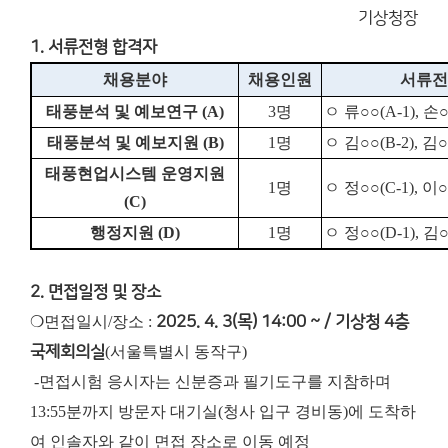
기상청장
1. 서류전형 합격자
채용분야
채용인원
서류전
태풍분석 및 예보연구
(A)
3
명
ㅇ 류
○○
(A-1),
손
태풍분석 및 예보지원
(B)
1
명
ㅇ 김
○○
(B-2),
김
○
태풍현업시스템 운영지원
1
명
ㅇ 정
○○
(C-1),
이
○
(C)
행정지원
(D)
1
명
ㅇ 정
○○
(D-1),
김
2. 면접일정 및 장소
❍면접일시/장소 :
2025. 4. 3(목) 14:00 ~ / 기상청 4층
국제회의실
(서울특별시 동작구)
-면접시험 응시자는 신분증과 필기도구를 지참하며
13:55분까지 방문자 대기실(청사 입구 경비동)에 도착하
여 인솔자와 같이 면접 장소로 이동 예정