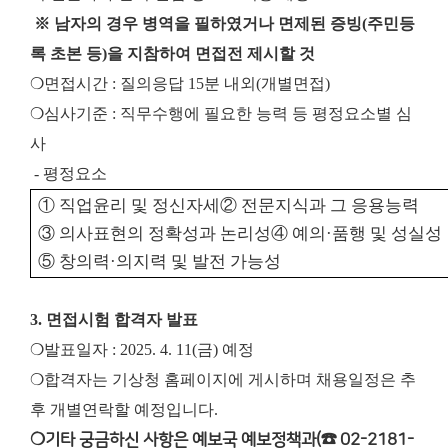
※ 남자의 경우 병역을 필하였거나 면제된 증빙(주민등
록 초본 등)을 지참하여 면접전 제시할 것
❍면접시간 : 질의응답 15분 내외(개별면접)
❍심사기준 : 직무수행에 필요한 능력 등 평정요소별 심
사
- 평정요소
①
직업윤리 및 정신자세
②
전문지식과 그 응용능력
③
의사표현의 정확성과 논리성
④
예의
·
품행 및 성실성
⑤
창의력
·
의지력 및 발전 가능성
3. 면접시험 합격자 발표
❍발표일자 : 2025. 4. 11(금) 예정
❍합격자는 기상청 홈페이지에 게시하며 채용일정은 추
후 개별연락할 예정입니다.
❍기타 궁금하신 사항은 예보국 예보정책과(☎ 02-2181-