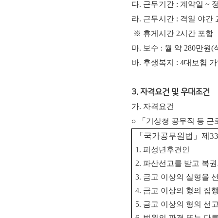
다. 근무기간 : 계약일 ~ 정
라. 근무시간 : 격일 야간 교
※ 휴게시간 2시간 포함
마. 보
수 : 월 약 280만
바. 후생복지 : 4대보험
3. 자격요건 및 우대조건
가. 자격요건
○ 「기상청 공무직 등 
「
국가공무원법
」
제
3
1.
피성년후견인
2.
파산선고를 받고 복권
3.
금고 이상의 실형을 
4.
금고 이상의 형의 집
5.
금고 이상의 형의 선고
6.
법원의 판결 또는 다