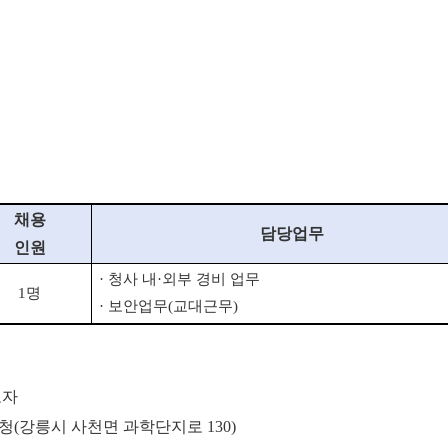
채용
담당업무
인원
·
청사 내
·
외부 경비 업무
1
명
·
보안업무
(
교대근무
)
로자
청(강릉시 사천면 과학단지로 130)