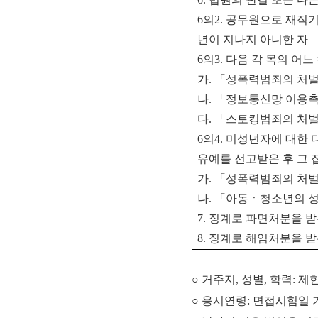
6
의
2.
공무원으로 재직기
년이 지나지 아니한 자
6
의
3.
다음 각 목의 어
가
.
「
성폭력범죄의 처벌
나
.
「
정보통신망 이용촉
다
.
「
스토킹범죄의 처벌
6
의
4.
미성년자에 대한 다
유예를 선고받은 후 그
가
.
「
성폭력범죄의 처벌
나
.
「
아동ㆍ청소년의 성
7.
징계로 파면처분을 받
8.
징계로 해임처분을 받
○ 거주지, 성별, 학력: 
○ 응시연령: 면접시험일 