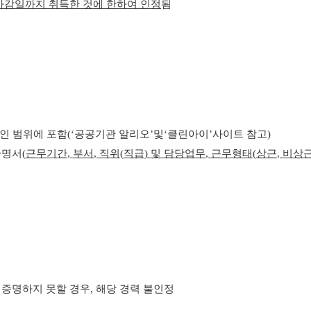
마감일까지 취득한 것에 한하여 인정
됨
인 범위에 포함
(‘
공공기관 알리오
’
및
‘
클린아이
’
사이트 참고
)
증명서
(
근무기간
,
부서
,
직위
(
직급
)
및 담당업무
,
근무형태
(
상근
,
비상
 증명하지 못할 경우
,
해당 경력 불인정