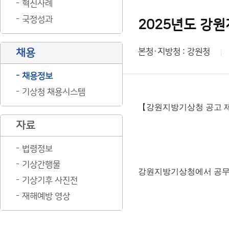
혁신사례
국정성과
2025년도 강
채용
본청·지방청 : 강원청
채용정보
기상청 채용시스템
【강원지방기상청 공고 제2
자료
법령정보
기상간행물
강원지방기상청에서 공무직
기상기후 사진전
재해예방 영상