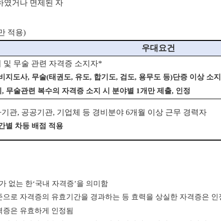
필하였거나 면제된 자
만 적용)
우대요건
 및 무술 관련 자격증 소지자
*
비지도사
,
무술
(
태권도
,
유도
,
합기도
,
검도
,
용무도 등
)
단증 이상 소
비
,
무술관련 복수의 자격증 소지 시 분야별
1
개만 제출
,
인정
가기관
,
공공기관
,
기업체 등 경비분야
6
개월 이상 근무 경력자
간별 차등 배점 적용
가 없는 한
‘
국내 자격증
’
을 의미함
준으로 자격증의 유효기간을 경과하는 등 효력을 상실한 자격증은 
격증은 유효하게 인정됨