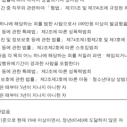
간 중 직무와 관련하여
「
형법
」
제
355
조 및 제
356
조에 규정된 
느 하나에 해당하는 죄를 범한 사람으로서
100
만원 이상의 벌금형을
 등에 관한 특례법
」
제
2
조에 따른 성폭력범죄
진 및 정보보호 등에 관한 법률
」
제
74
조제
1
항제
2
호 및 제
3
호에
 등에 관한 법률
」
제
2
조제
2
호에 따른 스토킹범죄
음 각 목의 어느 하나에 해당하는 죄를 저질러 파면ㆍ해임되거나
 집행유예기간이 경과한 사람을 포함한다
)
 등에 관한 특례법
」
제
2
조에 따른 성폭력범죄
보호에 관한 법률
」
제
2
조제
2
호에 따른 아동ㆍ청소년대상 성범
은 때부터
5
년이 지나지 아니한 자
은 때부터
3
년이 지나지 아니한 자
제한없음
기준으로 현재 19세 이상이면서, 정년(65세)에 도달하지 않은 자