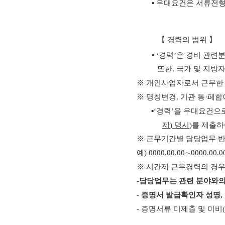
▪
우대요건은 서류전형
【
경력의 범위
】
▪
‘
경력
’
은 경비 관련
또한
,
국가 및 지방
※
개인사업자로서 근무한 
※
명칭변경
,
기관 통
·
폐합
▪
‘
경력
’
을 우대요건으로
제
)
명시
)
를 제출하
※
근무기간별 담당업무 반
예
) 0000.00.00
∼
0000.00.0
※
시간제 근무경력의 경우
-
담당업무는 관련 분야와의
-
증명서 발급확인자 성명
,
-
증명서류 미제출 및 미비
(