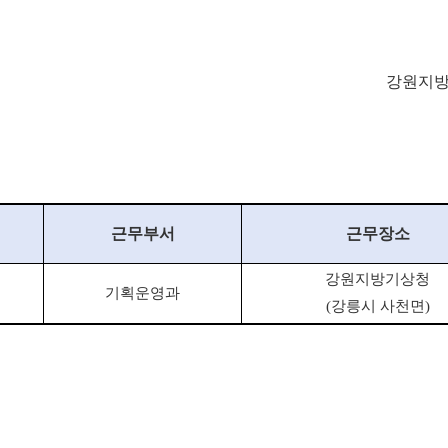
강원지
근무부서
근무장소
강원지방기상청
기획운영과
(
강릉시 사천면
)