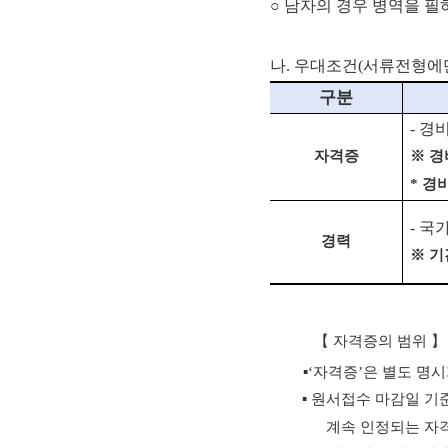
○ 남자의 경우 병역을 
나. 우대조건(서류전형에
구분
-
경비
자격증
※
경
*
경
-
국
경력
※
기
【
자격증의 범위
】
▪
‘
자격증
’
은 별도 명시
▪
원서접수 마감일 기
계속 인정되는 자