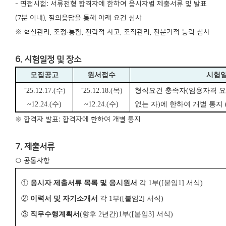
- 면접시험: 서류전형 합격자에 한하여 응시자별 제출서류 및 발표
(7분 이내), 질의응답을 통해 아래 요건 심사
※ 혁신관리, 조정∙통합, 전략적 사고, 조직관리, 전문가적 능력 심사
6. 시험일정 및 장소
모집공고
원서접수
시험일
’25.12.17.(
수
)
’25.12.18.(
목
)
형식요건 충족자
(
임용자격 요
~12.24.(
수
)
~12.24.(
수
)
없는 자
)
에 한하여 개별 통지
※ 합격자 발표: 합격자에 한하여 개별 통지
7. 제출서류
○ 공통사항
①
응시자 제출서류 목록 및 응시원서
각
1
부
([
붙임
1]
서식
)
②
이력서 및 자기소개서
각
1
부
([
붙임
2]
서식
)
③
직무수행계획서
(
향후
2
년간
)
1
부
([
붙임
3]
서식
)