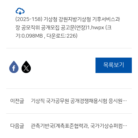
(2025-158) 기상청 강원지방기상청 기후서비스과
장 공모직위 공개모집 공고문(연장)1.hwpx (크
기:0.098MB , 다운로드:226)
목록보기
이전글
기상직 국가공무원 공개경쟁채용시험 응시원서 접수 및 영어능력검정시험 성적 사전등록 등 변경 공고
다음글
관측기반국(계측표준협력과, 국가기상슈퍼컴퓨터센터) 공무직 근로자 채용 공고