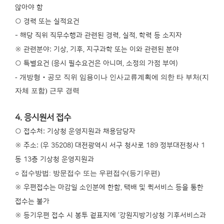
않아야 함
○ 경력 또는 실적요건
- 해당 직위 직무수행과 관련된 경력, 실적, 학력 등 소지자
※ 관련분야: 기상, 기후, 지구과학 또는 이와 관련된 분야
○ 특별요건 (응시 필수요건은 아니며, 소정의 가점 부여)
- 개방형‧공모 직위 임용이나 인사교류계획에 의한 타 부처(지
자체 포함) 근무 경력
4. 응시원서 접수
○ 접수처: 기상청 운영지원과 채용담당자
※ 주소: (우 35208) 대전광역시 서구 청사로 189 정부대전청사 1
동 13층 기상청 운영지원과
○ 접수방법: 방문접수 또는 우편접수(등기우편)
※ 우편접수는 마감일 소인분에 한함, 택배 및 퀵서비스 등을 통한
접수는 불가
※ 등기우편 접수 시 봉투 겉표지에 ‘강원지방기상청 기후서비스과