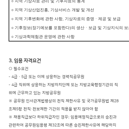
○
지역 기상자료 관리 및 기후자료의 통계
○
지역 기상산업진흥
,
기상서비스 개발 및 개선
○
지역 기후변화에 관한 사항
,
기상자료의 증명ㆍ제공 및 보급
○
기후정보
(
장기예보를 포함한다
)
의 생산ㆍ보급 및 기상지식의 보
○
기상과학체험관 운영에 관한 사항
3. 임용 자격요건
○ 필수요건
- 4급ㆍ5급 또는 이에 상응하는 경력직공무원
- 4급 직위에 상응하는 지방자치단체 또는 지방교육행정기관의 직
위에 근무하고 있는 지방공무원
※ 공무원 인사관계법령상의 전직 제한사유 및 국가공무원법 제28
조제5항 전직·전보제한 기간의 적용을 받지 않아야 함
※ 채용직급보다 하위직급자인 경우: 임용예정직급으로의 승진과
관련하여 공무원임용령 제32조에 따른 승진제한사유에 해당하지