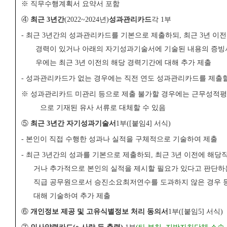
※
직무수행계획서 요약서 포함
④
최근
3
년간
(2022~2024
년
)
성과관리카드
각
1
부
-
최근
3
년간의 성과관리카드를 기본으로 제출하되
,
최근
3
년 이전
경력이 있거나 아래의 자기성과기술서에 기술된 내용의 증
우에는 최근
3
년 이전의 해당 경력기간에 대해 추가 제출
-
성과관리카드가 없는 경우에는 직전 연도 성과관리카드를 제출할
※
성과관리카드 미관리 등으로 제출 불가할 경우에는 근무성적평
으로 기재된 유사 서류로 대체할 수 있음
⑤
최근
3
년간 자기성과기술서
1
부
([
붙임
4]
서식
)
-
본인이 직접 수행한 성과나 실적을 구체적으로 기술하여 제출
-
최근
3
년간의 성과를 기본으로 제출하되
,
최근
3
년 이전에 해당
거나 추가적으로 본인의 실적을 제시할 필요가 있다고 판단하
직급 공무원으로서 승진소요최저연수를 도과하지 않은 경우 
대해 기술하여 추가 제출
⑥
개인정보 제공 및 고유식별정보 처리 동의서
1
부
([
붙임
5]
서식
)