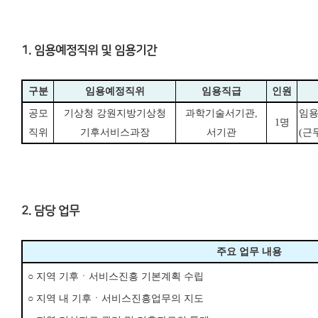
1. 임용예정직위 및 임용기간
구분
임용예정직위
임용직급
인원
공모
기상청 강원지방기상청
과학기술서기관
,
임용
1
명
직위
기후서비스과장
서기관
(
근
2. 담당 업무
주요 업무 내용
○
지역 기후ㆍ서비스진흥 기본계획 수립
○
지역 내 기후ㆍ서비스진흥업무의 지도