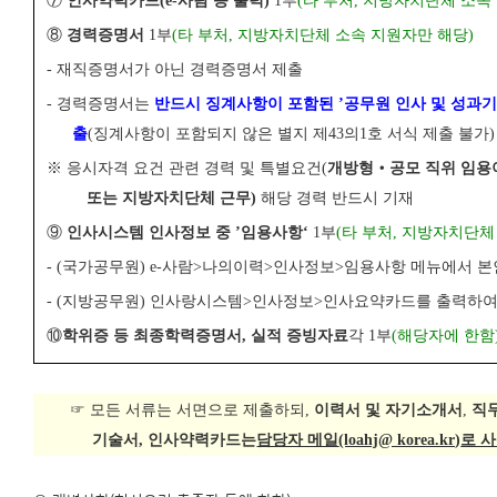
⑦
인사약력카드
(e-
사람 등 출력
)
1
부
(
타 부처
,
지방자치단체 소속
⑧
경력증명서
1
부
(
타 부처
,
지방자치단체 소속 지원자만 해당
)
-
재직증명서가 아닌 경력증명서 제출
-
경력증명서는
반드시 징계사항이 포함된
’
공무원 인사 및 성과
출
(
징계사항이 포함되지 않은 별지 제
43
의
1
호 서식 제출 불가
)
※
응시자격 요건 관련 경력 및 특별요건
(
개방형
‧
공모 직위 임
또는 지방자치단체 근무
)
해당 경력 반드시 기재
⑨
인사시스템 인사정보 중
’
임용사항
‘
1
부
(
타 부처
,
지방자치단체 
-
(
국가공무원
) e-
사람
>
나의이력
>
인사정보
>
임용사항 메뉴에서 본
-
(
지방공무원
)
인사랑시스템
>
인사정보
>
인사요약카드를 출력하여
⑩
학위증 등 최종학력증명서
,
실적 증빙자료
각
1
부
(
해당자에 한함
☞
모든 서류는 서면으로 제출하되
,
이력서 및 자기소개서
,
직
기술서
,
인사약력카드는
담당자 메일
(loahj@ korea.kr)
로 