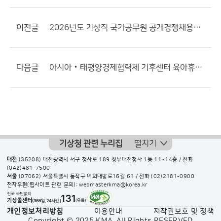
이전글
2026년도 기상직 국가공무원 공개경쟁채용시험 장애인 등 응시자 편의제공 안내
다음글
아시아‧태평양경제협력체 기후센터 육아휴직 대체(행정원) 채용공고
기상청 관련 누리집
펼치기
대전
(35208) 대전광역시 서구 청사로 189 정부대전청사 1동 11~14층 / 전화
(042)481-7500
서울
(07062) 서울특별시 동작구 여의대방로16길 61 / 전화
(02)2181-0900
전자우편(웹사이트 관련 문의): webmasterkma@korea.kr
개인정보처리방침
이용안내
저작권보호 및 정책
Copyright © 2025 KMA. All Rights RESERVED