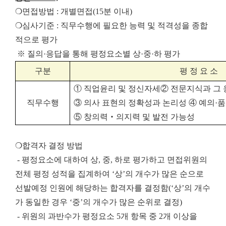
❍면접방법 : 개별면접(15분 이내)
❍심사기준 : 직무수행에 필요한 능력 및 적격성을 종합
적으로 평가
※ 질의·응답을 통해 평정요소별 상·중·하 평가
구분
평 정 요 소
①
직업윤리 및 정신자세
②
전문지식과 그
직무수행
③
의사 표현의 정확성과 논리성
④
예의
·
품
⑤
창의력
‧
의지력 및 발전 가능성
❍합격자 결정 방법
- 평정요소에 대하여 상, 중, 하로 평가하고 면접위원의
전체 평정 성적을 집계하여 ‘상’의 개수가 많은 순으로
선발예정 인원에 해당하는 합격자를 결정함(‘상’의 개수
가 동일한 경우 ‘중’의 개수가 많은 순위로 결정)
- 위원의 과반수가 평정요소 5개 항목 중 2개 이상을