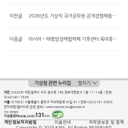
이전글
2026년도 기상직 국가공무원 공개경쟁채용시험 장애인 등 응시자 편의제공 안내
다음글
아시아‧태평양경제협력체 기후센터 육아휴직 대체(행정원) 채용공고
기상청 관련 누리집
펼치기
대전
(35208) 대전광역시 서구 청사로 189 정부대전청사 1동 11~14층 / 전화
(042)481-7500
서울
(07062) 서울특별시 동작구 여의대방로16길 61 / 전화
(02)2181-0900
전자우편(웹사이트 관련 문의): webmasterkma@korea.kr
개인정보처리방침
이용안내
저작권보호 및 정책
Copyright © 2025 KMA. All Rights RESERVED