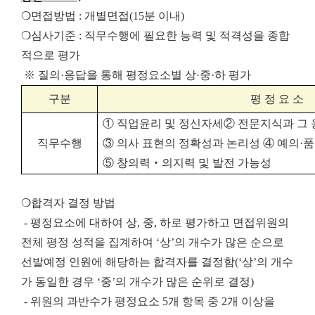
❍면접방법 : 개별면접(15분 이내)
❍심사기준 : 직무수행에 필요한 능력 및 적격성을 종합
적으로 평가
※ 질의·응답을 통해 평정요소별 상·중·하 평가
구분
평 정 요 소
①
직업윤리 및 정신자세
②
전문지식과 그
직무수행
③
의사 표현의 정확성과 논리성
④
예의
·
품
⑤
창의력
‧
의지력 및 발전 가능성
❍합격자 결정 방법
- 평정요소에 대하여 상, 중, 하로 평가하고 면접위원의
전체 평정 성적을 집계하여 ‘상’의 개수가 많은 순으로
선발예정 인원에 해당하는 합격자를 결정함(‘상’의 개수
가 동일한 경우 ‘중’의 개수가 많은 순위로 결정)
- 위원의 과반수가 평정요소 5개 항목 중 2개 이상을