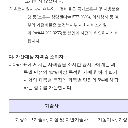
그러하지 않습니다.
※
취업지원대상자 여부와 가점비율은 국가보훈부 및 지방보훈
청 등
(
보훈부 상담센터
☎
1577-0606),
의사상자 등 여
부와 가점비율은 보건복지부 사회서비스자원
과
(
☎
044-202-3255)
로 본인이 사전에 확인하시기 바
랍니다
.
다
.
가산대상 자격증 소지자
○ 아래 표에 제시된 자격증을 소지한 응시자에게는 과
목별 만점의 40% 이상 득점한 자에 한하여 필기
시험의 과목별 득점에 과목별 만점의 5%에 해당
하는 점수를 가산합니다.
기술사
기상예보기술사, 지질 및 지반기술사
기상기사, 기