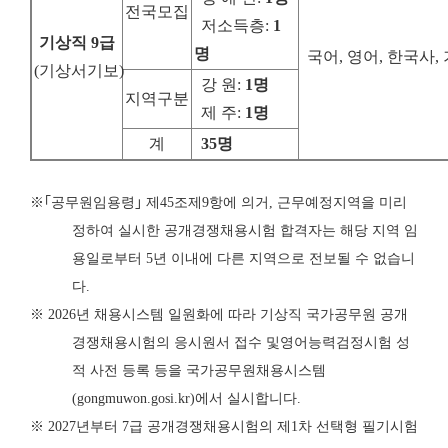
전국모집
저소득층
:
1
기상직
9
급
명
국어, 영어, 한국사
(
기상서기보
)
강 원
:
1
명
지역구분
제 주
:
1
명
계
35
명
※
｢
공무원임용령
｣
제
45
조제
9
항에 의거
,
근무예정지역을 미리
정하여 실시한 공개
경쟁
채용시험 합격자는 해당 지역 임
용일로부터
5
년 이내에 다른 지역으로 전보
될 수 없습니
다
.
※
2026
년 채용시스템 일원화에 따라 기상직 국가공무원 공개
경쟁채용시험의 응시원서 접수 및
영어능력검정시험 성
적 사전 등록 등을 국가공무원채용시스템
(gongmuwon.gosi.kr)
에서 실시합니다
.
※
2027
년부터
7
급 공개경쟁채용시험의 제
1
차 선택형 필기시험