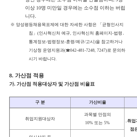
이상 10명 미만일 경우에는 소수점 이하는 버립
니다.
※
양성평등채용목표제에 대한 자세한 사항은
「
균형인사지
침
」
(
인사혁신처 예규
,
인사혁신처 홈페이지
-
법령
․
통계정보
-
법령정보
-
훈령
/
예규
/
고시
)
을 참고하거나
기상청 운영지원과
(
☎
042-481-7248, 7247)
로 문의하
시기 바랍니다
.
8.
가산점 적용
가
.
가산점 적용대상자 및 가산점 비율표
구 분
가산비율
과목별 만점의
취업지원대상자
․
취업
10% 또는 5%
점