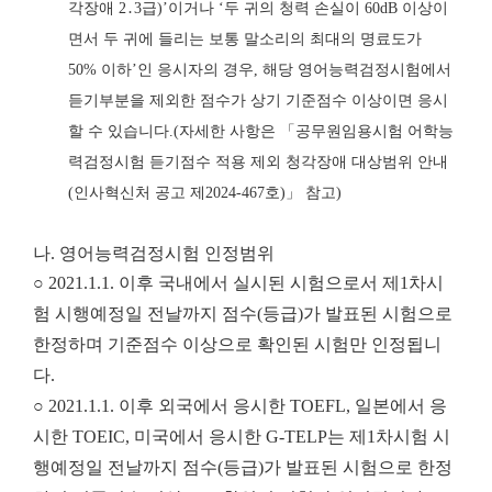
각장애
2
․
3
급
)’
이거나
‘
두 귀의 청력 손실이
60dB
이상이
면서 두 귀에 들리는 보통 말소리의 최대의 명료도가
50%
이하
’
인 응시자의 경우
,
해당 영어능력검정시험에서
듣기부분을 제외한 점수가
상기 기준점수 이상이면 응시
할 수 있습니다
.
(
자세한 사항은
「
공무원임용시험 어학능
력
검정시험 듣기점수 적용 제외 청각장애 대상범위 안내
(
인사혁신처 공고 제
2024-467
호
)
」
참고
)
나. 영어능력검정시험 인정범위
○ 2021.1.1. 이후 국내에서 실시된 시험으로서 제1차시
험 시행예정일 전날까지 점수(등급)가 발표된 시험으로
한정하며 기준점수 이상으로 확인된 시험만 인정됩니
다.
○ 2021.1.1. 이후 외국에서 응시한 TOEFL, 일본에서 응
시한 TOEIC, 미국에서 응시한 G-TELP는 제1차시험 시
행예정일 전날까지 점수(등급)가 발표된 시험으로 한정