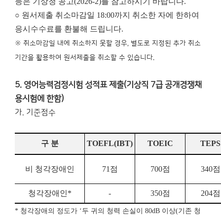
등은 기상청 공고(2026-2)를 참고하시기 바랍니다.
○ 원서제출 취소마감일 18:00까지 취소한 자에 한하여
응시수수료를 환불해 드립니다.
※ 취소마감일 내에 취소하지 못할 경우, 별도로 지정된 추가 취소
기간을 활용하여 원서제출을 취소할 수 있습니다.
5. 영어능력검정시험 성적표 제출(기상직 7급 공개경쟁채
용시험에 한함)
가. 기준점수
구 분
TOEFL
(IBT)
TOEIC
TEPS
비 청각장애인
71
점
700
점
340
점
청각장애인
*
-
350
점
204
점
*
청각장애의 정도가
‘
두 귀의 청력 손실이
80dB
이상
(
기존 청