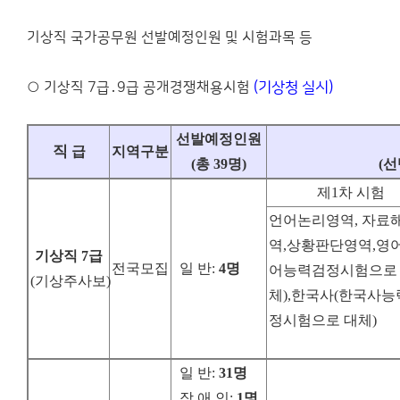
기상직 국가공무원 선발예정인원 및 시험과목 등
○ 기상직 7급․9급 공개경쟁채용시험
(기상청 실시)
선발예정인원
직
급
지역구분
(
총
39
명
)
(
선
제1차 시험
언어논리영역, 자료
역,상황판단영역,영어
기상직
7
급
전국모집
일 반
:
4
명
어능력검정시험으로
(
기상주사보
)
체),한국사(한국사
정시험으로 대체)
일 반
:
31
명
장 애 인
:
1
명