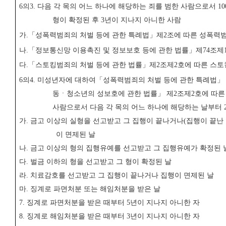
6
의
3.
다음 각 목의 어느 하나에 해당하는 죄를 범한 사람으로서
10
형이 확정된 후
3
년이 지나지 아니한 사람
가
.
「
성폭력범죄의 처벌 등에 관한 특례법
」
제
2
조에 따른 성폭력
나
.
「
정보통신망 이용촉진 및 정보보호 등에 관한 법률
」
제
74
조제
다
.
「
스토킹범죄의 처벌 등에 관한 법률
」
제
2
조제
2
호에 따른 스
6
의
4.
미성년자에 대하여
「
성폭력범죄의 처벌 등에 관한 특례법
」
동ㆍ청소년의 성보호에 관한 법률
」
제
2
조제
2
호에 따른
사람으로서 다음 각 목의 어느 하나에 해당하는 날부터
가
.
금고 이상의 실형을 선고받고 그 집행이 끝나거나
(
집행이 끝난
이 면제된 날
나
.
금고 이상의 형의 집행유예를 선고받고 그 집행유예가 확정된 
다
.
벌금 이하의 형을 선고받고 그 형이 확정된 날
라
.
치료감호를 선고받고 그 집행이 끝나거나 집행이 면제된 날
마
.
징계로 파면처분 또는 해임처분을 받은 날
7.
징계로 파면처분을 받은 때부터
5
년이 지나지 아니한 자
8.
징계로 해임처분을 받은 때부터
3
년이 지나지 아니한 자