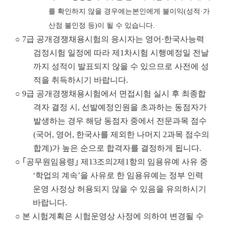
를 확인하지 않을 경우
에는
본인에게 불이익
(
성적
·
가
산점 불인정 등
)
이 될 수 있습니다
.
○ 7급 공개경쟁채용시험의 응시자는 영어·한국사능력
검정시험 일정에 따라 제1차시험 시행예정일 전날
까지 성적이 발표되지 않을 수 있으므로 사전에 성
적을 취득하시기 바랍니다.
○ 9급 공개경쟁채용시험에서 면접시험 실시 후 최종합
격자 결정 시, 선발예정인원을 초과하는 동점자가
발생하는 경우 해당 동점자 중에서 전문과목 점수
(국어, 영어, 한국사를 제외한 나머지 2과목 점수의
합계)가 높은 순으로 합격자를 결정하게 됩니다.
○ ｢공무원임용령｣ 제13조의2제1항의 임용유예 사유 중
‘학업의 계속’을 사유로 한 임용유예는 정부 인력
운영 사정상 허용되지 않을 수 있음을 유의하시기
바랍니다.
○
본 시험계획은 시험운영상 사정에 의하여 변경될 수