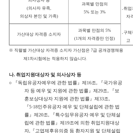
의사상자 등
과목별 만점의
(
의사자 유족
,
․취업
5% 또는 3%
의상자 본인 및 가족
)
자
과목별 만점의 5%
․구체
가산대상 자격증 소지자
(1개의 자격증만 인정)
고
※
직렬별 가산대상 자격증 소지자 가산점은
7
급 공개경쟁채용
제
1
차시험에는 적용하지 않습니다
.
나
.
취업지원대상자 및 의사상자 등
○ 『독립유공자예우에 관한 법률』제16조, 『국가유공
자 등 예우 및 지원에 관한 법률』제29조, 『보
훈보상대상자 지원에 관한 법률』제33조,
『5·18민주유공자 예우 및 단체설립에 관한 법
률』제20조, 『특수임무유공자 예우 및 단체설
립에 관한 법률』제19조에 의한 취업지원대상
자,『고엽제후유의증 등 환자지원 및 단체설립