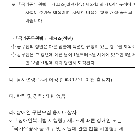
※ 「
국가공무원법
」
제
33
조
(
결격사유
)
제
6
의
3
및 제
6
의
4
규정에
‘
사항이 추가될 예정이며
,
자세한 내용은 향후 개정
·
공포되
바랍니다
.
○
「
국가공무원법
」
제
74
조
(
정년
)
①
공무원의 정년은 다른 법률에 특별한 규정이 있는 경우를 제
④
공무원은 그 정년에 이른 날이
1
월부터
6
월 사이에 있으면
6
월
3
면
12
월
31
일에 각각 당연히 퇴직된다
.
나. 응시연령: 18세 이상 (2008.12.31. 이전 출생자)
다. 학력 및 경력: 제한 없음
라. 장애인 구분모집 응시대상자
○ 「장애인복지법 시행령」제2조에 따른 장애인 또는
「국가유공자 등 예우 및 지원에 관한 법률 시행령」제