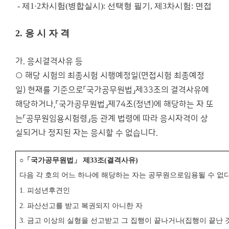
-
제
1·2
차시험
(
병합실시
):
선택형 필기
,
제
3
차시험
:
면접
2.
응 시 자 격
가. 응시결격사유 등
○ 해당 시험의 최종시험 시행예정일(면접시험 최종예정
일) 현재를 기준으로「국가공무원법」제33조의 결격사유에
해당하거나,「국가공무원법」제74조(정년)에 해당하는 자 또
는「공무원임용시험령」등 관계 법령에 따라 응시자격이 상
실되거나 정지된 자는 응시할 수 없습니다.
○
「
국가공무원법
」
제
33
조
(
결격사유
)
다음 각 호의 어느 하나에 해당하는 자는 공무원으로
임용될 수 없
1.
피성년후견인
2.
파산선고를 받고 복권되지 아니한 자
3.
금고 이상의 실형을 선고받고 그 집행이 끝나거나
(
집행이 끝난 