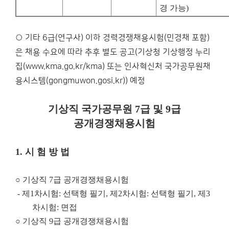
경 가능
)
○ 기타 6급(연구사) 이하 경력경쟁채용시험(민경채 포함)
은 채용 수요에 따라 추후 별도 공고(기상청 기상행정 누리
집(www.kma.go.kr/kma) 또는 인사혁신처 국가공무원채
용시스템(gongmuwon.gosi.kr)) 예정
기상직 국가공무원
7
급 및
9
급
공개경쟁채용시험
1.
시 험 방 법
○
기상직
7
급 공개경쟁채용시험
-
제
1
차시험
:
선택형 필기
,
제
2
차시험
:
선택형 필기
,
제
3
차시험
:
면접
○
기상직
9
급 공개경쟁채용시험