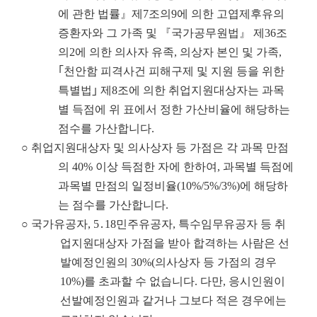
에 관한 법률』제7조의9에 의한 고엽제후유의
증환자와 그 가족 및 『국가공무원법』 제36조
의2에 의한 의사자 유족, 의상자 본인 및 가족,
｢천안함 피격사건 피해구제 및 지원 등을 위한
특별법｣ 제8조에 의한 취업지원대상자는 과목
별 득점에 위 표에서 정한 가산비율에 해당하는
점수를 가산합니다.
○ 취업지원대상자 및 의사상자 등 가점은 각 과목 만점
의 40% 이상 득점한 자에 한하여, 과목별 득점에
과목별 만점의 일정비율(10%/5%/3%)에 해당하
는 점수를 가산합니다.
○ 국가유공자, 5․18민주유공자, 특수임무유공자 등 취
업지원대상자 가점을 받아 합격하는 사람은 선
발예정인원의 30%(의사상자 등 가점의 경우
10%)를 초과할 수 없습니다. 다만, 응시인원이
선발예정인원과 같거나 그보다 적은 경우에는