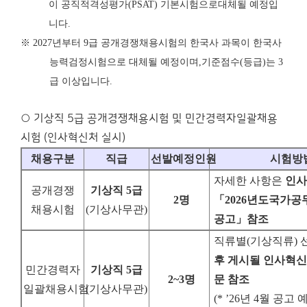
이 공직적격성평가
(PSAT)
기본시험으로
대체될 예정입
니다
.
※
2027
년부터
9
급 공개경쟁채용시험의 한국사 과목이 한국사
능력검정시험으로 대체될 예정이며
,
기준점수
(
등급
)
는
3
급 이상입니다
.
○ 기상직 5급 공개경쟁채용시험 및 민간경력자일괄채용
시험 (인사혁신처 실시)
채용구분
직급
선발예정인원
시험방
자세한 사항은
인사
공개경쟁
기상직
5
급
2
명
「
2026
년도
국가공
채용시험
(
기상사무관
)
공고
」
참조
직류별
(
기상직류
)
후 게시될 인사혁
민간경력자
기상직
5
급
2~3
명
문 참조
일괄채용시험
(
기상사무관
)
(* ’26
년
4
월 공고 