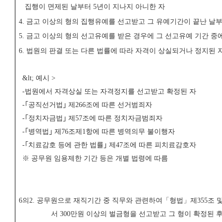
집행이 면제된 날부터
5
년이 지나지 아니한 자
4.
금고 이상의 형의 집행유예를 선고받고 그 유예기간이 끝난 날
5.
금고 이상의 형의 선고유예를 받은 경우에 그 선고유예 기간 중에
6.
법원의 판결 또는 다른 법률에 따라 자격이 상실되거나 정지된 
&lt;
예시
>
-
법원에서 자격상실 또는 자격정지를 선고받고 확정된 자
-
｢
공직선거법
｣
제
266
조에 따른 선거범죄자
-
｢
정치자금법
｣
제
57
조에 따른 정치자금범죄자
-
｢
병역법
｣
제
76
조제
1
항에 따른 병역의무 불이행자
-
｢
치료감호 등에 관한 법률
｣
제
47
조에 따른 피치료감호자
※
공무원 임용제한 기간 등은 개별 법령에 따름
6
의
2.
공무원으로 재직기간 중 직무와 관련하여
「
형법
」
제
355
조 
서
300
만원 이상의 벌금형을 선고받고 그 형이 확정된 