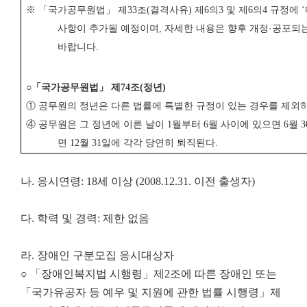
※ 「
국가공무원법
」
제
33
조
(
결격사유
)
제
6
의
3
및 제
6
의
4
규정에
‘
사항이 추가될 예정이며
,
자세한 내용은 향후 개정
·
공포되
바랍니다
.
○
「
국가공무원법
」
제
74
조
(
정년
)
①
공무원의 정년은 다른 법률에 특별한 규정이 있는 경우를 제
④
공무원은 그 정년에 이른 날이
1
월부터
6
월 사이에 있으면
6
월
3
면
12
월
31
일에 각각 당연히 퇴직된다
.
나. 응시연령: 18세 이상 (2008.12.31. 이전 출생자)
다. 학력 및 경력: 제한 없음
라. 장애인 구분모집 응시대상자
○ 「장애인복지법 시행령」제2조에 따른 장애인 또는
「국가유공자 등 예우 및 지원에 관한 법률 시행령」제