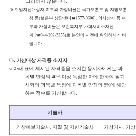
그러하지 않습니다.
※
취업지원대상자 여부와 가점비율은 국가보훈부 및 지방보훈
청 등
(
보훈부 상담센터
☎
1577-0606),
의사상자 등 여
부와 가점비율은 보건복지부 사회서비스자원
과
(
☎
044-202-3255)
로 본인이 사전에 확인하시기 바
랍니다
.
다
.
가산대상 자격증 소지자
○ 아래 표에 제시된 자격증을 소지한 응시자에게는 과
목별 만점의 40% 이상 득점한 자에 한하여 필기
시험의 과목별 득점에 과목별 만점의 5%에 해당
하는 점수를 가산합니다.
기술사
기상예보기술사, 지질 및 지반기술사
기상기사, 기