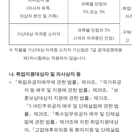
의사상자 등
과목별 만점의
(
의사자 유족
,
․취업
5% 또는 3%
의상자 본인 및 가족
)
자
과목별 만점의 5%
․구체
가산대상 자격증 소지자
(1개의 자격증만 인정)
고
※
직렬별 가산대상 자격증 소지자 가산점은
7
급 공개경쟁채용
제
1
차시험에는 적용하지 않습니다
.
나
.
취업지원대상자 및 의사상자 등
○ 『독립유공자예우에 관한 법률』제16조, 『국가유공
자 등 예우 및 지원에 관한 법률』제29조, 『보
훈보상대상자 지원에 관한 법률』제33조,
『5·18민주유공자 예우 및 단체설립에 관한 법
률』제20조, 『특수임무유공자 예우 및 단체설
립에 관한 법률』제19조에 의한 취업지원대상
자,『고엽제후유의증 등 환자지원 및 단체설립