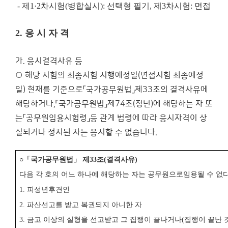
-
제
1·2
차시험
(
병합실시
):
선택형 필기
,
제
3
차시험
:
면접
2.
응 시 자 격
가. 응시결격사유 등
○ 해당 시험의 최종시험 시행예정일(면접시험 최종예정
일) 현재를 기준으로「국가공무원법」제33조의 결격사유에
해당하거나,「국가공무원법」제74조(정년)에 해당하는 자 또
는「공무원임용시험령」등 관계 법령에 따라 응시자격이 상
실되거나 정지된 자는 응시할 수 없습니다.
○
「
국가공무원법
」
제
33
조
(
결격사유
)
다음 각 호의 어느 하나에 해당하는 자는 공무원으로
임용될 수 없
1.
피성년후견인
2.
파산선고를 받고 복권되지 아니한 자
3.
금고 이상의 실형을 선고받고 그 집행이 끝나거나
(
집행이 끝난 