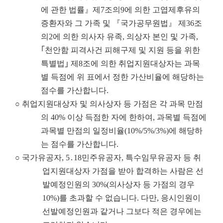
에 관한 법률』제7조의9에 의한 고엽제후유의
증환자와 그 가족 및 『국가공무원법』 제36조
의2에 의한 의사자 유족, 의상자 본인 및 가족,
｢천안함 피격사건 피해구제 및 지원 등을 위한
특별법｣ 제8조에 의한 취업지원대상자는 과목
별 득점에 위 표에서 정한 가산비율에 해당하는
점수를 가산합니다.
○ 취업지원대상자 및 의사상자 등 가점은 각 과목 만점
의 40% 이상 득점한 자에 한하여, 과목별 득점에
과목별 만점의 일정비율(10%/5%/3%)에 해당하
는 점수를 가산합니다.
○ 국가유공자, 5․18민주유공자, 특수임무유공자 등 취
업지원대상자 가점을 받아 합격하는 사람은 선
발예정인원의 30%(의사상자 등 가점의 경우
10%)를 초과할 수 없습니다. 다만, 응시인원이
선발예정인원과 같거나 그보다 적은 경우에는