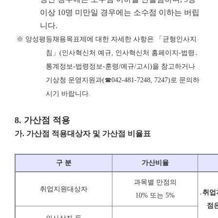
이상 10명 미만일 경우에는 소수점 이하는 버립
니다.
※
양성평등채용목표제에 대한 자세한 사항은
「
균형인사지
침
」
(
인사혁신처 예규
,
인사혁신처 홈페이지
-
법령
․
통계정보
-
법령정보
-
훈령
/
예규
/
고시
)
을 참고하거나
기상청 운영지원과
(
☎
042-481-7248, 7247)
로 문의하
시기 바랍니다
.
8.
가산점 적용
가
.
가산점 적용대상자 및 가산점 비율표
구 분
가산비율
과목별 만점의
취업지원대상자
․
취업
10% 또는 5%
점