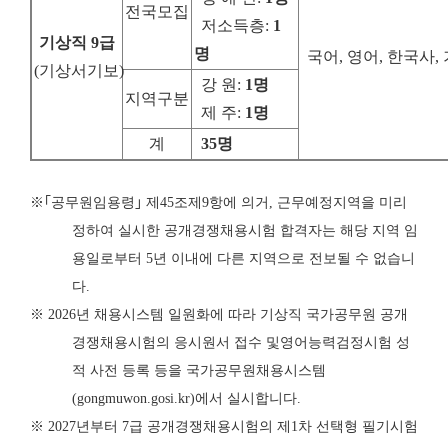
전국모집
저소득층
:
1
기상직
9
급
명
국어, 영어, 한국사
(
기상서기보
)
강 원
:
1
명
지역구분
제 주
:
1
명
계
35
명
※
｢
공무원임용령
｣
제
45
조제
9
항에 의거
,
근무예정지역을 미리
정하여 실시한 공개
경쟁
채용시험 합격자는 해당 지역 임
용일로부터
5
년 이내에 다른 지역으로 전보
될 수 없습니
다
.
※
2026
년 채용시스템 일원화에 따라 기상직 국가공무원 공개
경쟁채용시험의 응시원서 접수 및
영어능력검정시험 성
적 사전 등록 등을 국가공무원채용시스템
(gongmuwon.gosi.kr)
에서 실시합니다
.
※
2027
년부터
7
급 공개경쟁채용시험의 제
1
차 선택형 필기시험