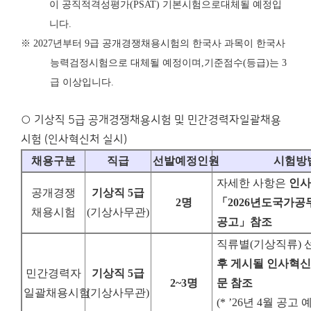
이 공직적격성평가
(PSAT)
기본시험으로
대체될 예정입
니다
.
※
2027
년부터
9
급 공개경쟁채용시험의 한국사 과목이 한국사
능력검정시험으로 대체될 예정이며
,
기준점수
(
등급
)
는
3
급 이상입니다
.
○ 기상직 5급 공개경쟁채용시험 및 민간경력자일괄채용
시험 (인사혁신처 실시)
채용구분
직급
선발예정인원
시험방
자세한 사항은
인사
공개경쟁
기상직
5
급
2
명
「
2026
년도
국가공
채용시험
(
기상사무관
)
공고
」
참조
직류별
(
기상직류
)
후 게시될 인사혁
민간경력자
기상직
5
급
2~3
명
문 참조
일괄채용시험
(
기상사무관
)
(* ’26
년
4
월 공고 