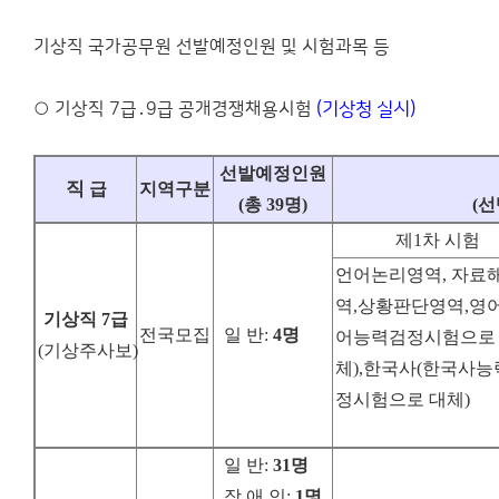
기상직 국가공무원 선발예정인원 및 시험과목 등
○ 기상직 7급․9급 공개경쟁채용시험
(기상청 실시)
선발예정인원
직
급
지역구분
(
총
39
명
)
(
선
제1차 시험
언어논리영역, 자료
역,상황판단영역,영어
기상직
7
급
전국모집
일 반
:
4
명
어능력검정시험으로
(
기상주사보
)
체),한국사(한국사
정시험으로 대체)
일 반
:
31
명
장 애 인
:
1
명