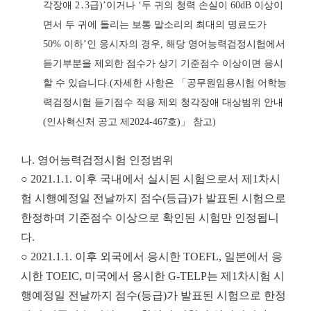
각장애
2
․
3
급
)’
이거나
‘
두 귀의 청력 손실이
60dB
이상이
면서 두 귀에 들리는 보통 말소리의 최대의 명료도가
50%
이하
’
인 응시자의 경우
,
해당 영어능력검정시험에서
듣기부분을 제외한 점수가
상기 기준점수 이상이면 응시
할 수 있습니다
.
(
자세한 사항은
「
공무원임용시험 어학능
력
검정시험 듣기점수 적용 제외 청각장애 대상범위 안내
(
인사혁신처 공고 제
2024-467
호
)
」
참고
)
나. 영어능력검정시험 인정범위
○ 2021.1.1. 이후 국내에서 실시된 시험으로서 제1차시
험 시행예정일 전날까지 점수(등급)가 발표된 시험으로
한정하며 기준점수 이상으로 확인된 시험만 인정됩니
다.
○ 2021.1.1. 이후 외국에서 응시한 TOEFL, 일본에서 응
시한 TOEIC, 미국에서 응시한 G-TELP는 제1차시험 시
행예정일 전날까지 점수(등급)가 발표된 시험으로 한정