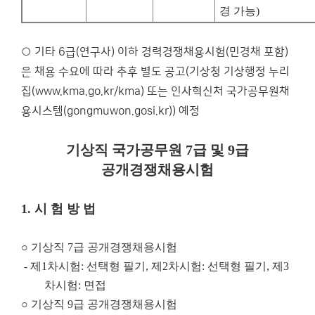
경 가능
)
○ 기타 6급(연구사) 이하 경력경쟁채용시험(민경채 포함)
은 채용 수요에 따라 추후 별도 공고(기상청 기상행정 누리
집(www.kma.go.kr/kma) 또는 인사혁신처 국가공무원채
용시스템(gongmuwon.gosi.kr)) 예정
기상직 국가공무원
7
급 및
9
급
공개경쟁채용시험
1.
시 험 방 법
○
기상직
7
급 공개경쟁채용시험
-
제
1
차시험
:
선택형 필기
,
제
2
차시험
:
선택형 필기
,
제
3
차시험
:
면접
○
기상직
9
급 공개경쟁채용시험