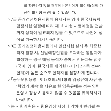
를 확인하지 않을 경우
에는
본인에게 불이익
(
성적
·
가
산점 불인정 등
)
이 될 수 있습니다
.
○ 7급 공개경쟁채용시험의 응시자는 영어·한국사능력
검정시험 일정에 따라 제1차시험 시행예정일 전날
까지 성적이 발표되지 않을 수 있으므로 사전에 성
적을 취득하시기 바랍니다.
○ 9급 공개경쟁채용시험에서 면접시험 실시 후 최종합
격자 결정 시, 선발예정인원을 초과하는 동점자가
발생하는 경우 해당 동점자 중에서 전문과목 점수
(국어, 영어, 한국사를 제외한 나머지 2과목 점수의
합계)가 높은 순으로 합격자를 결정하게 됩니다.
○ ｢공무원임용령｣ 제13조의2제1항의 임용유예 사유 중
‘학업의 계속’을 사유로 한 임용유예는 정부 인력
운영 사정상 허용되지 않을 수 있음을 유의하시기
바랍니다.
○
본 시험계획은 시험운영상 사정에 의하여 변경될 수