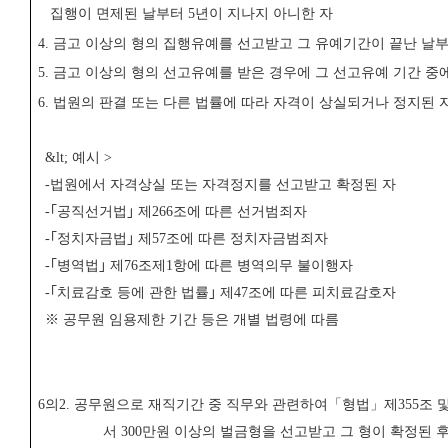
집행이 면제된 날부터
5
년이 지나지 아니한 자
4.
금고 이상의 형의 집행유예를 선고받고 그 유예기간이 끝난 날
5.
금고 이상의 형의 선고유예를 받은 경우에 그 선고유예 기간 중에
6.
법원의 판결 또는 다른 법률에 따라 자격이 상실되거나 정지된 
&lt;
예시
>
-
법원에서 자격상실 또는 자격정지를 선고받고 확정된 자
-
｢
공직선거법
｣
제
266
조에 따른 선거범죄자
-
｢
정치자금법
｣
제
57
조에 따른 정치자금범죄자
-
｢
병역법
｣
제
76
조제
1
항에 따른 병역의무 불이행자
-
｢
치료감호 등에 관한 법률
｣
제
47
조에 따른 피치료감호자
※
공무원 임용제한 기간 등은 개별 법령에 따름
6
의
2.
공무원으로 재직기간 중 직무와 관련하여
「
형법
」
제
355
조 
서
300
만원 이상의 벌금형을 선고받고 그 형이 확정된 