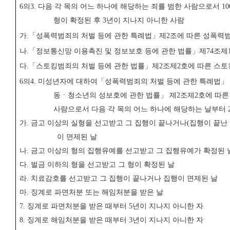
6
의
3.
다음 각 목의 어느 하나에 해당하는 죄를 범한 사람으로서
10
형이 확정된 후
3
년이 지나지 아니한 사람
가
.
「
성폭력범죄의 처벌 등에 관한 특례법
」
제
2
조에 따른 성폭력
나
.
「
정보통신망 이용촉진 및 정보보호 등에 관한 법률
」
제
74
조제
다
.
「
스토킹범죄의 처벌 등에 관한 법률
」
제
2
조제
2
호에 따른 스
6
의
4.
미성년자에 대하여
「
성폭력범죄의 처벌 등에 관한 특례법
」
동ㆍ청소년의 성보호에 관한 법률
」
제
2
조제
2
호에 따른
사람으로서 다음 각 목의 어느 하나에 해당하는 날부터
가
.
금고 이상의 실형을 선고받고 그 집행이 끝나거나
(
집행이 끝난
이 면제된 날
나
.
금고 이상의 형의 집행유예를 선고받고 그 집행유예가 확정된 
다
.
벌금 이하의 형을 선고받고 그 형이 확정된 날
라
.
치료감호를 선고받고 그 집행이 끝나거나 집행이 면제된 날
마
.
징계로 파면처분 또는 해임처분을 받은 날
7.
징계로 파면처분을 받은 때부터
5
년이 지나지 아니한 자
8.
징계로 해임처분을 받은 때부터
3
년이 지나지 아니한 자