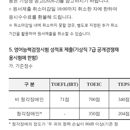
등은 기상청 공고(2026-2)를 참고하시기 바랍니다.
○ 원서제출 취소마감일 18:00까지 취소한 자에 한하여
응시수수료를 환불해 드립니다.
※ 취소마감일 내에 취소하지 못할 경우, 별도로 지정된 추가 취소
기간을 활용하여 원서제출을 취소할 수 있습니다.
5. 영어능력검정시험 성적표 제출(기상직 7급 공개경쟁채
용시험에 한함)
가. 기준점수
구 분
TOEFL
(IBT)
TOEIC
TEPS
비 청각장애인
71
점
700
점
340
점
청각장애인
*
-
350
점
204
점
*
청각장애의 정도가
‘
두 귀의 청력 손실이
80dB
이상
(
기존 청