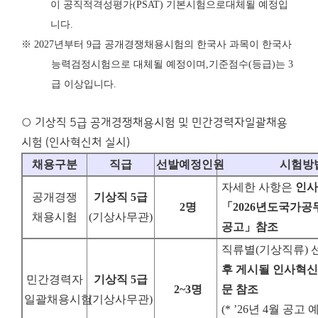
이 공직적격성평가
(PSAT)
기본시험으로
대체될 예정입
니다
.
※
2027
년부터
9
급 공개경쟁채용시험의 한국사 과목이 한국사
능력검정시험으로 대체될 예정이며
,
기준점수
(
등급
)
는
3
급 이상입니다
.
○ 기상직 5급 공개경쟁채용시험 및 민간경력자일괄채용
시험 (인사혁신처 실시)
채용구분
직급
선발예정인원
시험방
자세한 사항은
인사
공개경쟁
기상직
5
급
2
명
「
2026
년도
국가공
채용시험
(
기상사무관
)
공고
」
참조
직류별
(
기상직류
)
후 게시될 인사혁
민간경력자
기상직
5
급
2~3
명
문 참조
일괄채용시험
(
기상사무관
)
(* ’26
년
4
월 공고 