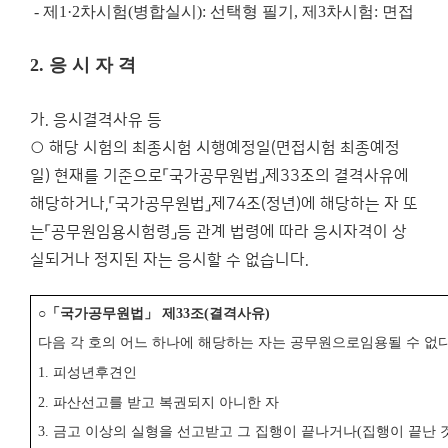
-
제
1·2
차시험
(
병합실시
):
선택형 필기
,
제
3
차시험
:
면접
2.
응 시 자 격
가. 응시결격사유 등
○ 해당 시험의 최종시험 시행예정일(면접시험 최종예정
일) 현재를 기준으로「국가공무원법」제33조의 결격사유에
해당하거나,「국가공무원법」제74조(정년)에 해당하는 자 또
는「공무원임용시험령」등 관계 법령에 따라 응시자격이 상
실되거나 정지된 자는 응시할 수 없습니다.
○
「
국가공무원법
」
제
33
조
(
결격사유
)
다음 각 호의 어느 하나에 해당하는 자는 공무원으로
임용될 수 없
1.
피성년후견인
2.
파산선고를 받고 복권되지 아니한 자
3.
금고 이상의 실형을 선고받고 그 집행이 끝나거나
(
집행이 끝난 