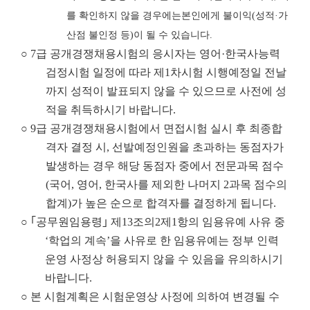
를 확인하지 않을 경우
에는
본인에게 불이익
(
성적
·
가
산점 불인정 등
)
이 될 수 있습니다
.
○ 7급 공개경쟁채용시험의 응시자는 영어·한국사능력
검정시험 일정에 따라 제1차시험 시행예정일 전날
까지 성적이 발표되지 않을 수 있으므로 사전에 성
적을 취득하시기 바랍니다.
○ 9급 공개경쟁채용시험에서 면접시험 실시 후 최종합
격자 결정 시, 선발예정인원을 초과하는 동점자가
발생하는 경우 해당 동점자 중에서 전문과목 점수
(국어, 영어, 한국사를 제외한 나머지 2과목 점수의
합계)가 높은 순으로 합격자를 결정하게 됩니다.
○ ｢공무원임용령｣ 제13조의2제1항의 임용유예 사유 중
‘학업의 계속’을 사유로 한 임용유예는 정부 인력
운영 사정상 허용되지 않을 수 있음을 유의하시기
바랍니다.
○
본 시험계획은 시험운영상 사정에 의하여 변경될 수