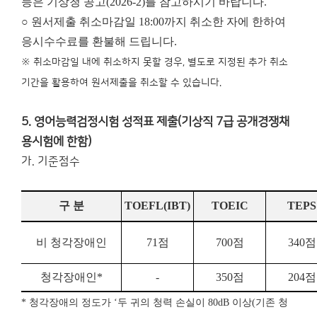
등은 기상청 공고(2026-2)를 참고하시기 바랍니다.
○ 원서제출 취소마감일 18:00까지 취소한 자에 한하여
응시수수료를 환불해 드립니다.
※ 취소마감일 내에 취소하지 못할 경우, 별도로 지정된 추가 취소
기간을 활용하여 원서제출을 취소할 수 있습니다.
5. 영어능력검정시험 성적표 제출(기상직 7급 공개경쟁채
용시험에 한함)
가. 기준점수
구 분
TOEFL
(IBT)
TOEIC
TEPS
비 청각장애인
71
점
700
점
340
점
청각장애인
*
-
350
점
204
점
*
청각장애의 정도가
‘
두 귀의 청력 손실이
80dB
이상
(
기존 청