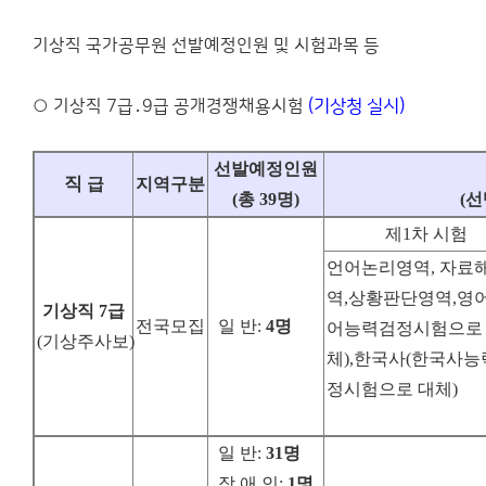
기상직 국가공무원 선발예정인원 및 시험과목 등
○ 기상직 7급․9급 공개경쟁채용시험
(기상청 실시)
선발예정인원
직
급
지역구분
(
총
39
명
)
(
선
제1차 시험
언어논리영역, 자료
역,상황판단영역,영어
기상직
7
급
전국모집
일 반
:
4
명
어능력검정시험으로
(
기상주사보
)
체),한국사(한국사
정시험으로 대체)
일 반
:
31
명
장 애 인
:
1
명