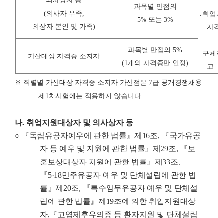
의사상자 등
과목별 만점의
(
의사자 유족
,
․취업
5% 또는 3%
의상자 본인 및 가족
)
자
과목별 만점의 5%
․구체
가산대상 자격증 소지자
(1개의 자격증만 인정)
고
※
직렬별 가산대상 자격증 소지자 가산점은
7
급 공개경쟁채용
제
1
차시험에는 적용하지 않습니다
.
나
.
취업지원대상자 및 의사상자 등
○ 『독립유공자예우에 관한 법률』제16조, 『국가유공
자 등 예우 및 지원에 관한 법률』제29조, 『보
훈보상대상자 지원에 관한 법률』제33조,
『5·18민주유공자 예우 및 단체설립에 관한 법
률』제20조, 『특수임무유공자 예우 및 단체설
립에 관한 법률』제19조에 의한 취업지원대상
자,『고엽제후유의증 등 환자지원 및 단체설립