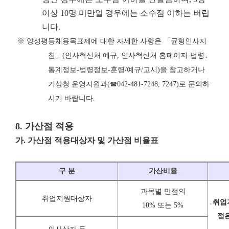
이상 10명 미만일 경우에는 소수점 이하는 버립
니다.
※
양성평등채용목표제에 대한 자세한 사항은
「
균형인사지
침
」
(
인사혁신처 예규
,
인사혁신처 홈페이지
-
법령
․
통계정보
-
법령정보
-
훈령
/
예규
/
고시
)
을 참고하거나
기상청 운영지원과
(
☎
042-481-7248, 7247)
로 문의하
시기 바랍니다
.
8.
가산점 적용
가
.
가산점 적용대상자 및 가산점 비율표
구 분
가산비율
과목별 만점의
취업지원대상자
․
취업
10% 또는 5%
점