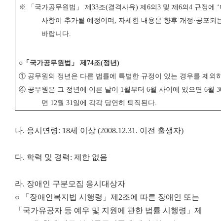
※ 「
국가공무원법
」
제
33
조
(
결격사유
)
제
6
의
3
및 제
6
의
4
규정에
‘
사항이 추가될 예정이며
,
자세한 내용은 향후 개정
·
공포되
바랍니다
.
○
「
국가공무원법
」
제
74
조
(
정년
)
①
공무원의 정년은 다른 법률에 특별한 규정이 있는 경우를 제
④
공무원은 그 정년에 이른 날이
1
월부터
6
월 사이에 있으면
6
월
3
면
12
월
31
일에 각각 당연히 퇴직된다
.
나. 응시연령: 18세 이상 (2008.12.31. 이전 출생자)
다. 학력 및 경력: 제한 없음
라. 장애인 구분모집 응시대상자
○ 「장애인복지법 시행령」제2조에 따른 장애인 또는
「국가유공자 등 예우 및 지원에 관한 법률 시행령」제