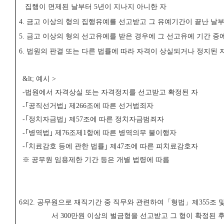
집행이 면제된 날부터
5
년이 지나지 아니한 자
4.
금고 이상의 형의 집행유예를 선고받고 그 유예기간이 끝난 날
5.
금고 이상의 형의 선고유예를 받은 경우에 그 선고유예 기간 중에
6.
법원의 판결 또는 다른 법률에 따라 자격이 상실되거나 정지된 
&lt;
예시
>
-
법원에서 자격상실 또는 자격정지를 선고받고 확정된 자
-
｢
공직선거법
｣
제
266
조에 따른 선거범죄자
-
｢
정치자금법
｣
제
57
조에 따른 정치자금범죄자
-
｢
병역법
｣
제
76
조제
1
항에 따른 병역의무 불이행자
-
｢
치료감호 등에 관한 법률
｣
제
47
조에 따른 피치료감호자
※
공무원 임용제한 기간 등은 개별 법령에 따름
6
의
2.
공무원으로 재직기간 중 직무와 관련하여
「
형법
」
제
355
조 
서
300
만원 이상의 벌금형을 선고받고 그 형이 확정된 