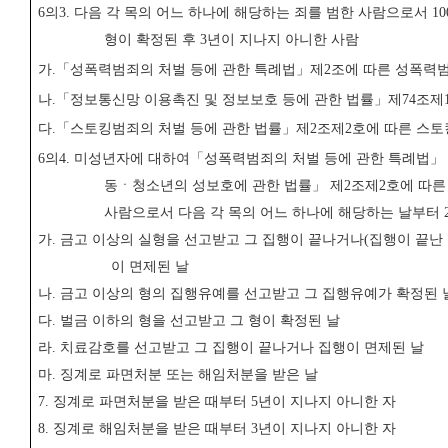
6
의
3.
다음 각 목의 어느 하나에 해당하는 죄를 범한 사람으로서
10
형이 확정된 후
3
년이 지나지 아니한 사람
가
.
「
성폭력범죄의 처벌 등에 관한 특례법
」
제
2
조에 따른 성폭력
나
.
「
정보통신망 이용촉진 및 정보보호 등에 관한 법률
」
제
74
조제
다
.
「
스토킹범죄의 처벌 등에 관한 법률
」
제
2
조제
2
호에 따른 스
6
의
4.
미성년자에 대하여
「
성폭력범죄의 처벌 등에 관한 특례법
」
동ㆍ청소년의 성보호에 관한 법률
」
제
2
조제
2
호에 따른
사람으로서 다음 각 목의 어느 하나에 해당하는 날부터
가
.
금고 이상의 실형을 선고받고 그 집행이 끝나거나
(
집행이 끝난
이 면제된 날
나
.
금고 이상의 형의 집행유예를 선고받고 그 집행유예가 확정된 
다
.
벌금 이하의 형을 선고받고 그 형이 확정된 날
라
.
치료감호를 선고받고 그 집행이 끝나거나 집행이 면제된 날
마
.
징계로 파면처분 또는 해임처분을 받은 날
7.
징계로 파면처분을 받은 때부터
5
년이 지나지 아니한 자
8.
징계로 해임처분을 받은 때부터
3
년이 지나지 아니한 자