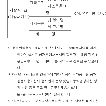
전국모집
저소득층
:
1
기상직
9
급
명
국어, 영어, 한국사
(
기상서기보
)
강 원
:
1
명
지역구분
제 주
:
1
명
계
35
명
※
｢
공무원임용령
｣
제
45
조제
9
항에 의거
,
근무예정지역을 미리
정하여 실시한 공개
경쟁
채용시험 합격자는 해당 지역 임
용일로부터
5
년 이내에 다른 지역으로 전보
될 수 없습니
다
.
※
2026
년 채용시스템 일원화에 따라 기상직 국가공무원 공개
경쟁채용시험의 응시원서 접수 및
영어능력검정시험 성
적 사전 등록 등을 국가공무원채용시스템
(gongmuwon.gosi.kr)
에서 실시합니다
.
※
2027
년부터
7
급 공개경쟁채용시험의 제
1
차 선택형 필기시험