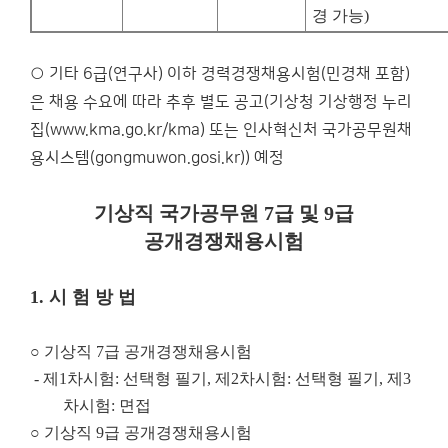
경 가능
)
○ 기타 6급(연구사) 이하 경력경쟁채용시험(민경채 포함)
은 채용 수요에 따라 추후 별도 공고(기상청 기상행정 누리
집(www.kma.go.kr/kma) 또는 인사혁신처 국가공무원채
용시스템(gongmuwon.gosi.kr)) 예정
기상직 국가공무원
7
급 및
9
급
공개경쟁채용시험
1.
시 험 방 법
○
기상직
7
급 공개경쟁채용시험
-
제
1
차시험
:
선택형 필기
,
제
2
차시험
:
선택형 필기
,
제
3
차시험
:
면접
○
기상직
9
급 공개경쟁채용시험