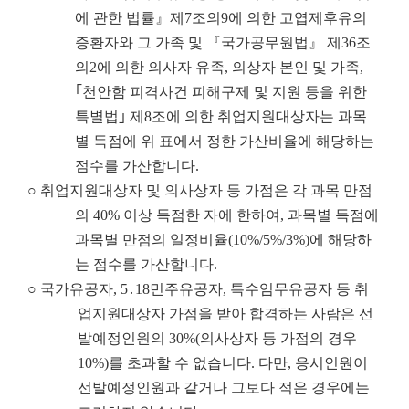
에 관한 법률』제7조의9에 의한 고엽제후유의
증환자와 그 가족 및 『국가공무원법』 제36조
의2에 의한 의사자 유족, 의상자 본인 및 가족,
｢천안함 피격사건 피해구제 및 지원 등을 위한
특별법｣ 제8조에 의한 취업지원대상자는 과목
별 득점에 위 표에서 정한 가산비율에 해당하는
점수를 가산합니다.
○ 취업지원대상자 및 의사상자 등 가점은 각 과목 만점
의 40% 이상 득점한 자에 한하여, 과목별 득점에
과목별 만점의 일정비율(10%/5%/3%)에 해당하
는 점수를 가산합니다.
○ 국가유공자, 5․18민주유공자, 특수임무유공자 등 취
업지원대상자 가점을 받아 합격하는 사람은 선
발예정인원의 30%(의사상자 등 가점의 경우
10%)를 초과할 수 없습니다. 다만, 응시인원이
선발예정인원과 같거나 그보다 적은 경우에는