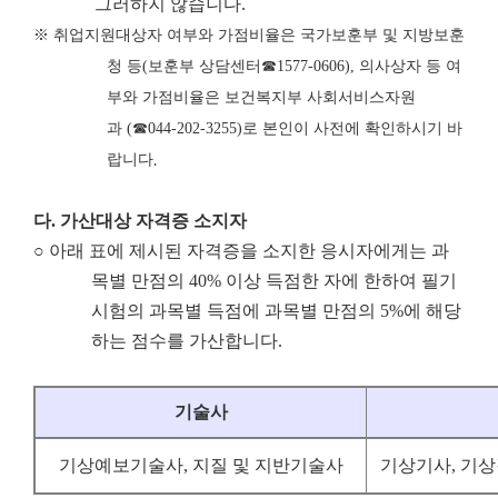
그러하지 않습니다.
※
취업지원대상자 여부와 가점비율은 국가보훈부 및 지방보훈
청 등
(
보훈부 상담센터
☎
1577-0606),
의사상자 등 여
부와 가점비율은 보건복지부 사회서비스자원
과
(
☎
044-202-3255)
로 본인이 사전에 확인하시기 바
랍니다
.
다
.
가산대상 자격증 소지자
○ 아래 표에 제시된 자격증을 소지한 응시자에게는 과
목별 만점의 40% 이상 득점한 자에 한하여 필기
시험의 과목별 득점에 과목별 만점의 5%에 해당
하는 점수를 가산합니다.
기술사
기상예보기술사, 지질 및 지반기술사
기상기사, 기