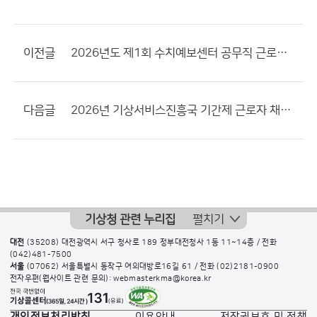
이전글
2026년도 제1회 수치예보센터 공무직 근로자 채용 서류전형 합격자 및 면접시험 일정 공고 (면접시험일 변경 알림)
다음글
2026년 기상서비스진흥국 기간제 근로자 채용 서류전형 결과 및 면접전형 일정 공고
기상청 관련 누리집
펼치기
대전
(35208) 대전광역시 서구 청사로 189 정부대전청사 1동 11~14층 / 전화
(042)481-7500
서울
(07062) 서울특별시 동작구 여의대방로16길 61 / 전화
(02)2181-0900
전자우편(웹사이트 관련 문의): webmasterkma@korea.kr
개인정보처리방침
이용안내
저작권보호 및 정책