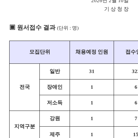
2026
년
2
월
10
일
기 상 청 장
▣
원서접수 결과
(
단위
:
명
)
모집단위
채용예정 인원
접수
일반
31
32
전국
장애인
1
6
저소득
1
6
강원
1
7
지역구분
제주
1
1