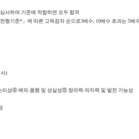
심사하여 기준에 적합하면 모두 합격
류전형기준*」에 따른 고득점자 순으로
3배수, 10배수 초과는 5배
사)
논리성
④ 예의·품행 및 성실성
⑤ 창의력·의지력 및 발전 가능성
정