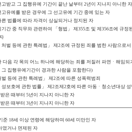
선고받고 그 집행유예 기간이 끝난 날부터
2
년이 지나지 아니한 
선고유예를 받은 경우에 그 선고유예 기간 중에 있는 자
다른 법률에 따라 자격이 상실되거나 정지된 자
기간 중 직무와 관련하여
「
형법
」
제
355
조 및 제
356
조에 규정
자
처벌 등에 관한 특례법
」
제
2
조에 규정된 죄를 범한 사람으로
 다음 각 목의 어느 하나에 해당하는 죄를 저질러 파면ㆍ해임되거
 그 집행유예기간이 경과한 사람을 포함한다
)
벌 등에 관한 특례법
」
제
2
조에 따른 성폭력범죄
 성보호에 관한 법률
」
제
2
조제
2
호에 따른 아동ㆍ청소년대상 
 받은 때부터
5
년이 지나지 아니한 자
 받은 때부터
3
년이 지나지 아니한 자
준 18세 이상 연령에 해당하며 60세 미만인 자
하였거나 면제된 자