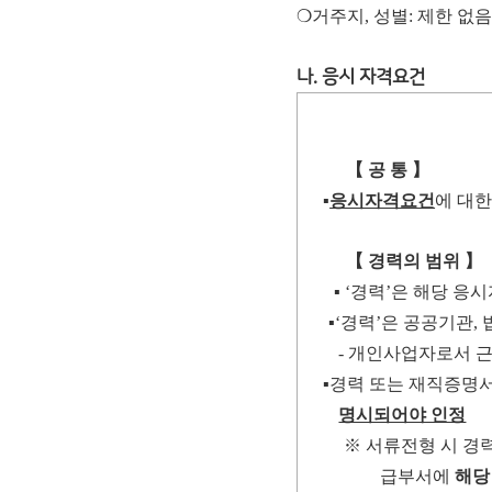
❍거주지, 성별: 제한 없음
나. 응시 자격요건
【
공 통
】
▪
응시자격요건
에 대
【
경력의 범위
】
▪
‘
경력
’
은 해당 응시
▪
‘
경력
’
은 공공기관
,
-
개인사업자로서 근
▪
경력 또는 재직증명
명시되어야 인정
※
서류전형 시 경
급부서에
해당