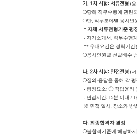
가. 1차 시험: 서류전형
(응
❍당해 직무수행에 관련되
❍단, 직무분야별 응시인
* 자체 서류전형기준 평
- 자기소개서, 직무수행계
** 우대요건은 경력기간별
❍응시인원별 선발배수 범
나. 2차 시험: 면접전형
(서
❍질의‧응답을 통해 각 
- 평정요소: ① 직업윤리
- 면접시간: 15분 이내 / 
※ 면접 일시․장소와 방법
다. 최종합격자 결정
❍불합격기준에 해당하지 