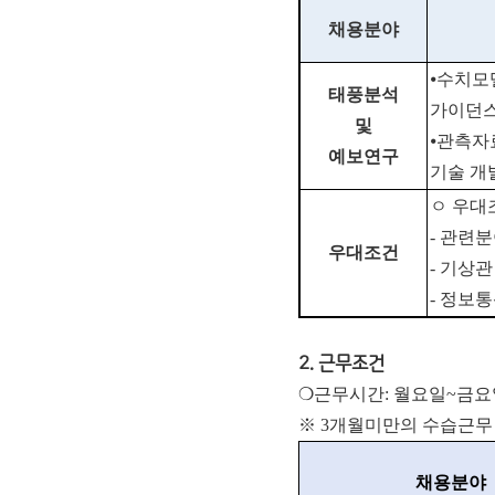
채용분야
⦁
수치모
태풍분석
가이던스
및
⦁
관측자
예보연구
기술 개
ㅇ 우대
-
관련분
우대조건
-
기상관
-
정보통
2. 근무조건
❍근무시간: 월요일~금요일 09:
※ 3개월미만의 수습근무
채용분야