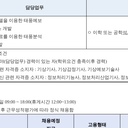
담당업무
델을 이용한 태풍예보
 개발
ㅇ
이학 또는 공학
석
료를 이용한 태풍분석
발
조건
야
(
담당업무
)
경력이 있는 자
(
학위요건 충족이후 경력
)
련 자격증 소지자
:
기
상기사
,
기상감정기사
,
기상예보기술사
신 관련 자격증 소지자
:
정보처리기능사
,
정보처리산업기사
,
정
00 ~ 18:00(휴게시간 12:00~13:00)
 후 근무성적평가에 따라 정식 채용함
채용예정
고용형태