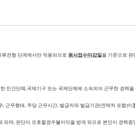
서류전형 단계에서만 적용되므로
원서접수
마감일
을 기준으로 판
의한 민간
단체
,
국제기구 또는 국제단체에 소속되어 근무한 경력을
무
,
근무형태
,
주당 근무시간
,
발급자와 발급기관
(
연락처 포함
)
이
게 되며
,
판단이
모호할
경우
불이익을 받게 되므로 본인이 경력증