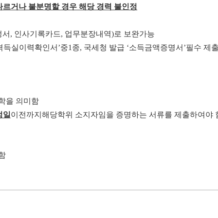
다르거나 불분명할 경우 해당 경력 불인정
정서
,
인사기록카드
,
업무분장내역
)
로 보완가능
격득실이력확인서
’
중
1
종
,
국세청 발급
‘
소득금액증명서
’
필수 제
학을 의미함
정일
이전까지
해당
학위 소지자임을 증명하는 서류를 제출하여야 
함