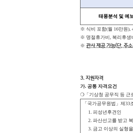
태풍분석 및 예
※ 식비 포함(월 16만원),
※ 명절휴가비, 복리후생비
※
관사 제공 가능(단, 주
3. 지원자격
가. 공통 자격요건
❍「기상청 공무직 등 근
「
국가공무원법
」
제
33
1.
피성년후견인
2.
파산선고를 받고 복
3.
금고 이상의 실형을