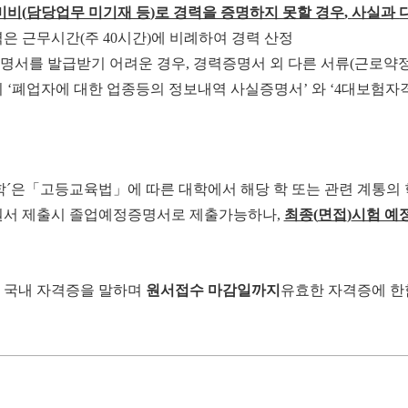
미비
(
담당업무 미기재 등
)
로 경력을 증명하지 못할 경우
,
사실과
력은 근무시간
(
주
40
시간
)
에 비례하여 경력 산정
명서를 발급받기 어려운 경우
,
경력증명서 외 다른 서류
(
근로약
시
‘
폐업자에 대한 업종등의 정보내역 사실증명서
’
와
‘4
대보험자
학
´
은
「
고등교육법
」
에 따른 대학에서 해당 학 또는 관련
계통의 
서 제출시 졸업예정증명서로 제출가능하
나
,
최종
(
면접
)
시험 예
 국내 자격증을 말하며
원서접수 마감일까지
유효한 자격증에 한