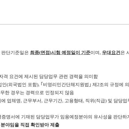
한 판단기준일은
최종
(
면접
)
시험 예정일이 기준
이며
,
우대요건
은
자격 요건에 제시된 담당업무 관련 경력을 의미함
법인
(
외국법인 포함
),
｢
비영리민간단체지원법
｣
제
2
조의 규정에 
무한 경우는 경력으로 인정되지 않음
서에 업체명
,
근무부서
,
근무기간
,
고용형태
,
직위
(
직급
)
및 담당업
력증명서에 기재된 담당업무가 임용예정분야의 유사성을 판단하
 분야임을 직접 확인받아 제출