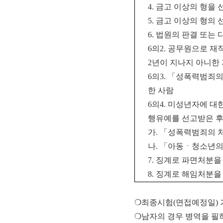
4.
금고 이상의 형을 
5.
금고 이상의 형의 
6.
법원의 판결 또는 
6
의
2.
공무원으로 재직
2
년이 지나지 아니한 
6
의
3.
「
성폭력범죄의 
한 사람
6
의
4.
미성년자에 대한
행유예를 선고받은 후
가
.
「
성폭력범죄의 처
나
.
「
아동ㆍ청소년의
7.
징계로 파면처분을
8.
징계로 해임처분을
❍최종시험(면접예정일) 기
❍남자의 경우 병역을 필