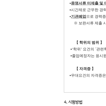
▪
증명서류 미제출 및 
▪
시간제로 근무한 경
▪
기관폐업
으로 경력증
※
보완서류 제출 
【
학위의 범위
】
▪
‘
학위
’
요건의
´
관련
▪
졸업예정자는 응시원
【
자격증
】
▪
우대요건의 자격증은
4. 시험방법