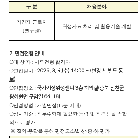
구 분
채용분야
기간제 근로자
위성자료 처리 및 활용기술 개발
(
연구원
)
2. 면접전형 안내
❍대 상 자 : 서류전형 합격자
❍면접일시 :
2026. 3. 4.(수) 14:00 ~ (변경 시 별도 통
보)
❍면접장소 :
국가기상위성센터 3층 회의실(충북 진천군
광혜원면 구암길 64-18)
❍면접방법 : 개별면접(15분 이내)
❍심사기준 : 직무수행에 필요한 능력 및 적격성을 종합
적으로 평가
※ 질의·응답을 통해 평정요소별 상·중·하 평가