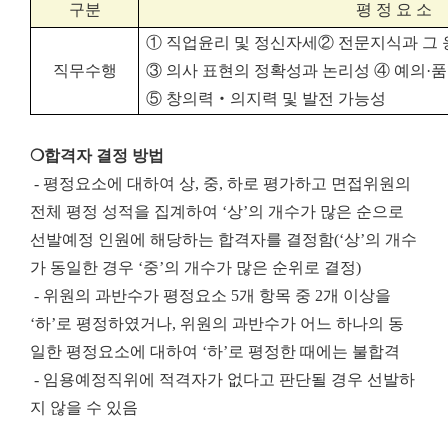
구분
평 정 요 소
①
직업윤리 및 정신자세
②
전문지식과 그
직무수행
③
의사 표현의 정확성과 논리성
④
예의
·
품
⑤
창의력
‧
의지력 및 발전 가능성
❍합격자 결정 방법
- 평정요소에 대하여 상, 중, 하로 평가하고 면접위원의
전체 평정 성적을 집계하여 ‘상’의 개수가 많은 순으로
선발예정 인원에 해당하는 합격자를 결정함(‘상’의 개수
가 동일한 경우 ‘중’의 개수가 많은 순위로 결정)
- 위원의 과반수가 평정요소 5개 항목 중 2개 이상을
‘하’로 평정하였거나, 위원의 과반수가 어느 하나의 동
일한 평정요소에 대하여 ‘하’로 평정한 때에는 불합격
- 임용예정직위에 적격자가 없다고 판단될 경우 선발하
지 않을 수 있음