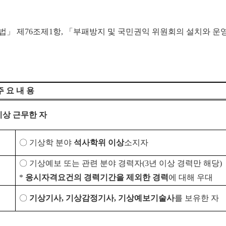
역법」 제76조제1항, 「부패방지 및 국민권익 위원회의 설치와 운
주 요 내 용
이상 근무한 자
〇
기상학 분야
석사학위 이상
소지자
〇
기상예보 또는 관련 분야 경력자
(3
년 이상 경력만 해당
)
*
응시자격요건의 경력기간을 제외한 경력
에 대해 우대
〇
기상기사
,
기상감정기사
,
기상예보기술사
를 보유한 자