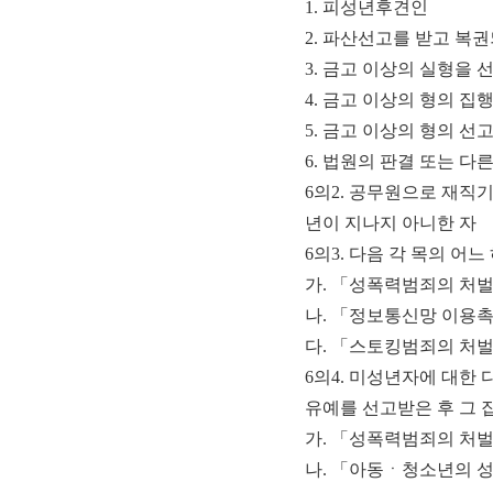
1.
피성년후견인
2.
파산선고를 받고 복권
3.
금고 이상의 실형을 
4.
금고 이상의 형의 집
5.
금고 이상의 형의 선고
6.
법원의 판결 또는 다른
6
의
2.
공무원으로 재직기
년이 지나지 아니한 자
6
의
3.
다음 각 목의 어느
가
.
「
성폭력범죄의 처벌
나
.
「
정보통신망 이용촉
다
.
「
스토킹범죄의 처벌
6
의
4.
미성년자에 대한 다
유예를 선고받은 후 그
가
.
「
성폭력범죄의 처벌
나
.
「
아동ㆍ청소년의 성