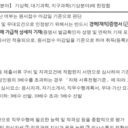
 분야
】
기상학
,
대기과학
,
지구과학
(
기상분야
)
에 한정함
산 여부는 원서접수 마감일 기준으로 판단
건 및 우대요건으로 인정받기 위해서는 반드시
경력(재직)증명서 (근
해 가급적 상세히 기재
(증명서 발급확인자 성명 및 연락처 기재 포
서만 적용되므로, 원서접수 마감일을 기준으로 하여 취득(등록)
 등 제출서류 구비 및 자격요건에 적합한지 서면으로 심사하여 기
예정인원의 3배수를 초과하는 경우 「자체 서류전형기준」에 따라
 심사요소: 응시자격, 자기소개서, 직무수행계획서, 우대·가산 요
이하: 3배수 선발, 10배수 초과: 5배수 선발
상으로 직무수행에 필요한 능력 및 적격성 등을 종합적으로 평가
리 및 정신자세 ② 직무관련 지식과 응용 능력 ③ 의사소통의 정