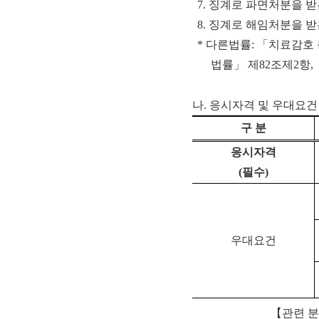
7.
징계로 파면처분을 받
8.
징계로 해임처분을 받
* 다른법률: 「치료감호
법률」 제82조제2항,
나. 응시자격 및 우대요건
구 분
응시자격
(
필수
)
우대요건
【
관련 