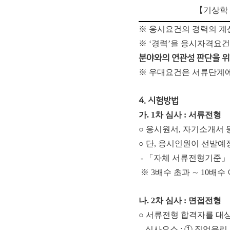
【
기상학
※ 응시요건의 경력의 계
※ ‘경력’을 응시자격요
분야와의 연관성 판단을 위
※ 우대요건은 서류단계에
4. 시험방법
가. 1차 심사 : 서류전형
○ 응시원서, 자기소개서
○ 단, 응시인원이 선발
- 「자체 서류전형기준」
※ 3배수 초과 ∼ 10배수 
나. 2차 심사 : 면접전형
○ 서류전형 합격자를 대
- 심사요소 : ① 직업윤