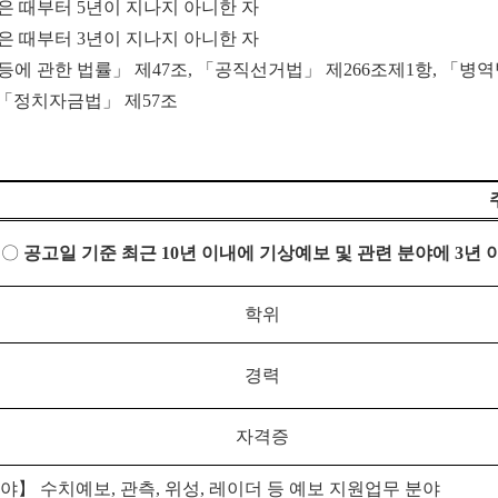
은 때부터
5
년이 지나지 아니한 자
은 때부터
3
년이 지나지 아니한 자
 등에 관한 법률」 제47조, 「공직선거법」 제266조제1항, 「병
 「정치자금법」 제57
조
〇
공고일 기준 최근
10
년 이내에 기상예보 및 관련 분야에
3
년 
학위
경력
자격증
분야
】
수치예보
,
관측
,
위성
,
레이더 등 예보 지원업무 분야