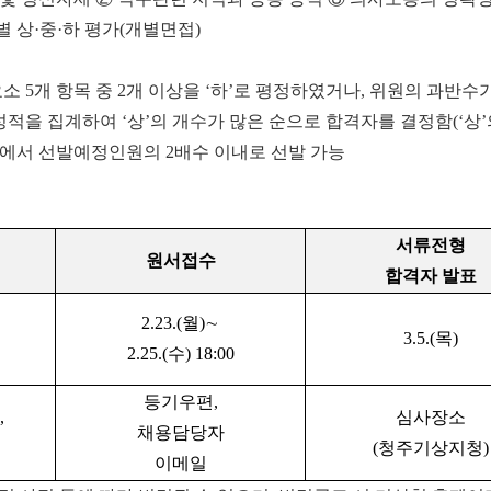
별 상·중·하 평가(개별면접)
소 5개 항목 중 2개 이상을 ‘하’로 평정하였거나, 위원의 과반
성적을 집계하여 ‘상’의 개수가 많은 순으로 합격자를 결정함(‘상’
에서 선발예정인원의 2배수 이내로 선발 가능
서류전형
원서접수
합격자 발표
2.23.(월)∼
3.5.(
목
)
2.25.(수) 18:00
등기우편,
,
심사장소
채용담당자
(
청주기상지청
)
이메일