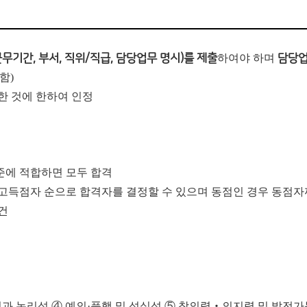
무기간, 부서, 직위/직급, 담당업무 명시)를 제출
하여야 하며
담당업
함)
한 것에 한하여 인정
준에 적합하면 모두 합격
 고득점자 순으로 합격자를 결정할 수 있으며 동점인 경우 동점자
건
확성과 논리성 ④ 예의·품행 및 성실성 ⑤ 창의력‧의지력 및 발전