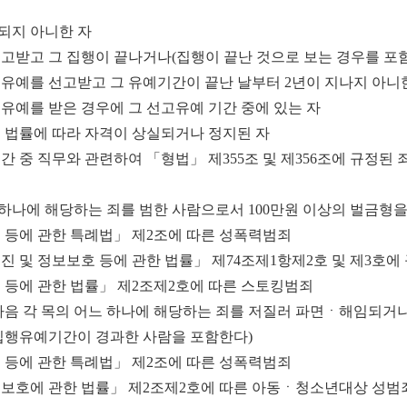
되지 아니한 자
선고받고 그 집행이 끝나거나
(
집행이 끝난 것으로 보는 경우를 포
행유예를 선고받고 그 유예기간이 끝난 날부터
2
년이 지나지 아니
유예를 받은 경우에 그 선고유예 기간 중에 있는 자
 법률에 따라 자격이 상실되거나 정지된 자
간 중 직무와 관련하여
「
형법
」
제
355
조 및 제
356
조에 규정된 
 하나에 해당하는 죄를 범한 사람으로서
100
만원 이상의 벌금형을
 등에 관한 특례법
」
제
2
조에 따른 성폭력범죄
진 및 정보보호 등에 관한 법률
」
제
74
조제
1
항제
2
호 및 제
3
호에 
 등에 관한 법률
」
제
2
조제
2
호에 따른 스토킹범죄
음 각 목의 어느 하나에 해당하는 죄를 저질러 파면ㆍ해임되거나
 집행유예기간이 경과한 사람을 포함한다
)
 등에 관한 특례법
」
제
2
조에 따른 성폭력범죄
보호에 관한 법률
」
제
2
조제
2
호에 따른 아동ㆍ청소년대상 성범