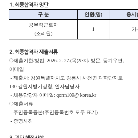
1. 최종합격자 명단
구 분
인원
(
명
)
응시
공무직근로자
1
가
(
조리원
)
2. 최종합격자 제출서류
❍제출기한/방법: 2026. 2. 27.(목)까지/ 방문, 등기우편,
이메일
- 제출처: 강원특별자치도 강릉시 사천면 과학단지로
130 강원지방기상청, 인사담당자
- 채용담당자 이메일: qorrn109@ korea.kr
❍제출서류
- 주민등록등본(주민등록번호 모두 표기)
- 증명사진