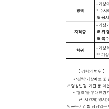
-
기상예
경력
*
수치
※
응시
-
기상
자격증
※
위 
※
복수
-
기상학
학위
**
기상
【
경력의 범위
】
▪
‘
경력
’
기상예보 및 
※
명칭변경
,
기관 통
·
폐합
▪
‘
경력
’
을 우대요건으
근
,
시간제
)
명시
)
※
근무기간별 담당업무 