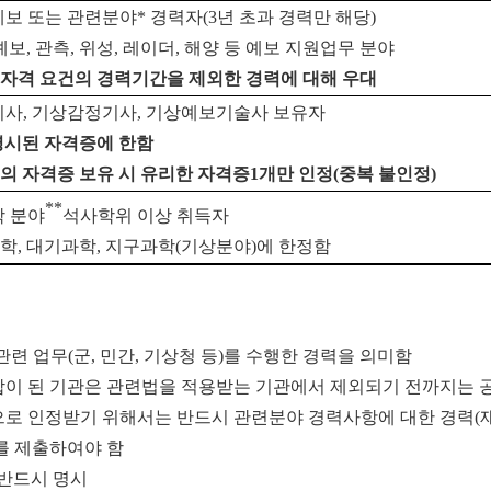
보 또는 관련분야
*
경력자
(
3
년 초과 경력만 해당
)
예보
,
관측
,
위성
,
레이더
,
해양 등 예보 지원업무 분야
자격 요건의 경력기간을 제외한 경력에 대해 우대
기사
,
기상감정기사
,
기상예보기술사 보유자
명시된 자격증에 한함
의 자격증 보유 시 유리한 자격증
1
개만 인정
(
중복 불인정
)
**
 분야
석사학위 이상 취득자
학
,
대기과학
,
지구과학
(
기상분야
)
에 한정함
관련 업무
(
군
,
민간
,
기상청 등
)
를 수행한 경력을 의미함
이 된 기관은 관련법을 적용받는 기관에서 제외되기 전까지는 
로 인정받기 위해서는 반드시 관련분야 경력사항에 대한 경력
(
를 제출하여야 함
반드시 명시