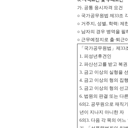
가. 공통 응시자격 요건
○ 국가공무원법 제33조 
○ 거주지, 성별, 학력: 
○ 남자의 경우 병역을 
○ 근무예정지로 출·퇴근이
「
국가공무원법
」
제
33
1.
피성년후견인
2.
파산선고를 받고 복권
3.
금고 이상의 실형을 
4.
금고 이상의 형의 집
5.
금고 이상의 형의 선고
6.
법원의 판결 또는 다
6
의
2.
공무원으로 재직기
년이 지나지 아니한 자
6
의
3.
다음 각 목의 어