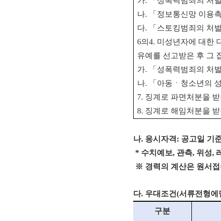
가
.
「
성폭력범죄의 처벌
나
.
「
정보통신망 이용촉
다
.
「
스토킹범죄의 처벌
6
의
4.
미성년자에 대한 
유예를 선고받은 후 그 
가
.
「
성폭력범죄의 처벌
나
.
「
아동ㆍ청소년의 성
7.
징계로 파면처분을 받
8.
징계로 해임처분을 받
나. 응시자격: 공고일 기
* 수치예보, 관측, 위성,
※ 경력의 계산은 원서접수 
다. 우대조건(서류전형에만
구분