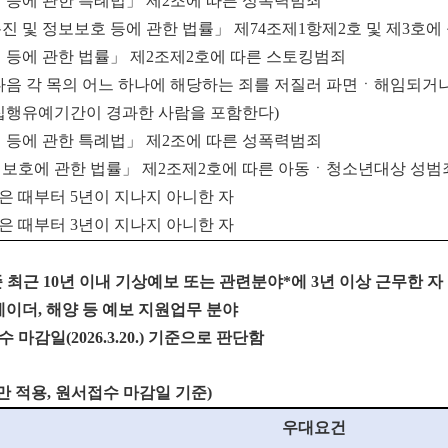
 등에 관한 특례법
」
제
2
조에 따른 성폭력범죄
진 및 정보보호 등에 관한 법률
」
제
74
조제
1
항제
2
호 및 제
3
호에
 등에 관한 법률
」
제
2
조제
2
호에 따른 스토킹범죄
다음 각 목의 어느 하나에 해당하는 죄를 저질러 파면ㆍ해임되거
집행
유예기간이 경과한 사람을 포함한다
)
 등에 관한 특례법
」
제
2
조에 따른 성폭력범죄
보호에 관한 법률
」
제
2
조제
2
호에 따른 아동ㆍ청소년대상 성범
은 때부터
5
년이 지나지 아니한 자
은 때부터
3
년이 지나지 아니한 자
준 최근 10년 이내 기상예보 또는 관련분야*에 3년 이상 근무한 자
 레이더, 해양 등 예보 지원업무 분야
마감일(2026.3.20.) 기준으로 판단함
 적용, 원서접수 마감일 기준)
우대요건