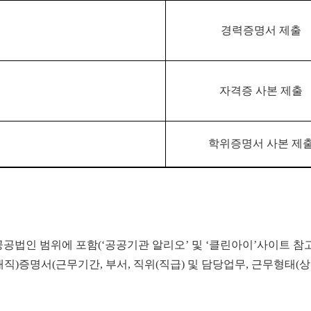
경력증명서 제출
자격증 사본 제출
학위증명서 사본 제
공공법인 범위에 포함
(‘
공공기관 알리오
’
및
‘
클린아이
’
사이트 참
재직
)
증명서
(
근무기간
,
부서
,
직위
(
직급
)
및 담당업무
,
근무형태
(
상