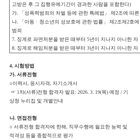
고받은 후 그 집행유예기간이 경과한 사람을 포함한다
)
가
.
「
성폭력범죄의 처벌 등에 관한 특례법
」
제
2
조에 따른
나
.
「
아동ㆍ청소년의 성보호에 관한 법률
」
제
2
조제
2
호에
범죄
7.
징계로 파면처분을 받은 때부터
5
년이 지나지 아니한 자
8.
징계로 해임처분을 받은 때부터
3
년이 지나지 아니한 자
4. 시험방법
가. 서류전형
○
이력서, 응시자격, 자기소개서
☞ 1차(서류)전형 합격자 발표: 2026. 3. 19(목) 예정 / 기
상청 누리집 및 개별안내
나. 면접전형
○ 서류전형 합격자에 한해, 직무수행에 필요한 능력 및
적격성 등을 종합적으로 평가