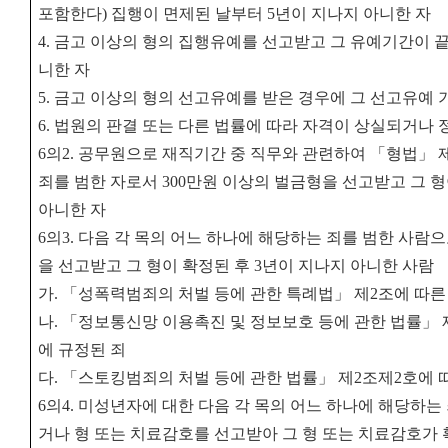
포함한다
)
집행이 면제된 날부터
5
년이 지나지 아니한 자
4.
금고 이상의 형의 집행유예를 선고받고 그 유예기간이 
니한 자
5.
금고 이상의 형의 선고유예를 받은 경우에 그 선고유예 기
6.
법원의 판결 또는 다른 법률에 따라 자격이 상실되거나 
6
의
2.
공무원으로 재직기간 중 직무와 관련하여
「
형법
」
죄를 범한 자로서
300
만원 이상의 벌금형을 선고받고 그 형
아니한 자
6
의
3.
다음 각 목의 어느 하나에 해당하는 죄를 범한 사람
을 선고받고 그 형이 확정된 후
3
년이 지나지 아니한 사람
가
.
「
성폭력범죄의 처벌 등에 관한 특례법
」
제
2
조에 따른
나
.
「
정보통신망 이용촉진 및 정보보호 등에 관한 법률
」
에 규정된 죄
다
.
「
스토킹범죄의 처벌 등에 관한 법률
」
제
2
조제
2
호에 
6
의
4.
미성년자에 대한 다음 각 목의 어느 하나에 해당하는
거나 형 또는 치료감호를 선고받아 그 형 또는 치료감호가