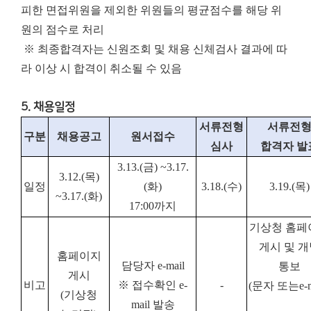
피한 면접위원을 제외한 위원들의 평균점수를 해당 위
원의 점수로 처리
※ 최종합격자는 신원조회 및 채용 신체검사 결과에 따
라 이상 시 합격이 취소될 수 있음
5. 채용일정
서류전형
서류전
구분
채용공고
원서접수
심사
합격자 발
3.13.(
금
) ~
3.17.
3.12.(
목
)
일정
(
화
)
3.18.(
수
)
3.19.(
목
)
~
3.17.(
화
)
17:00
까지
기상청 홈페
게시 및 
홈페이지
담당자
e-mail
통보
게시
비고
※ 접수확인 e-
-
(
문자
또는
e-
(
기상청
mail 발송