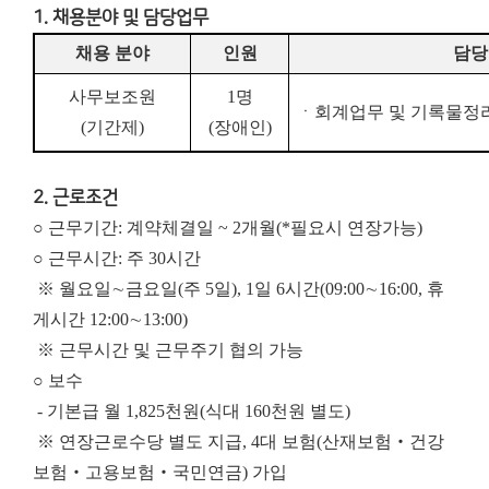
1. 채용분야 및 담당업무
채용 분야
인원
담당
사무보조원
1
명
ㆍ회계업무 및 기록물정
(
기간제
)
(
장애인
)
2. 근로조건
○ 근무기간: 계약체결일 ~ 2개월(*필요시 연장가능)
○ 근무시간: 주 30시간
※ 월요일∼금요일(주 5일), 1일 6시간(09:00∼16:00, 휴
게시간 12:00∼13:00)
※ 근무시간 및 근무주기 협의 가능
○ 보수
- 기본급 월 1,825천원(식대 160천원 별도)
※ 연장근로수당 별도 지급, 4대 보험(산재보험‧건강
보험‧고용보험‧국민연금) 가입