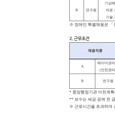
기상
B
연구원
자료 
기술 
※ 장애인 특별채용은 「
2. 근무조건
채용직종
레이더관
A
(안전관리
B
연구원
* 중앙행정기관 이전계획
** 보수는 세금 공제 전
※ 근로시간을 초과하여 