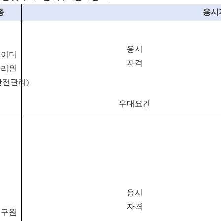
종
응시
응시
레이더
자격
관리원
안전관리)
우대요건
응시
자격
연구원