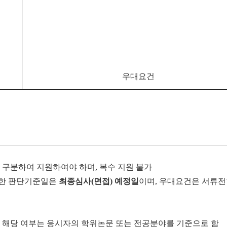
우대요건
 구분하여 지원하여야 하며
,
복수 지원 불가
한 판단기준일은
최종심사
(
면접
)
예정일
이며
,
우대요건은 서류전
’
해당 여부는 응시자의 학위논문 또는 전공분야를 기준으로 함