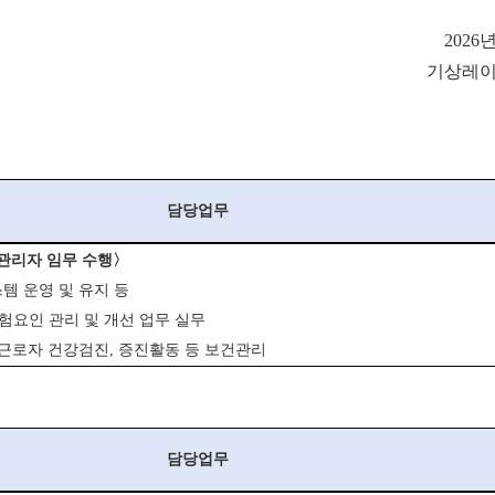
2026
기상레
담당업무
관리자 임무 수행〉
템 운영 및 유지 등
험요인 관리 및 개선 업무 실무
 근로자 건강검진, 증진활동 등 보건관리
담당업무