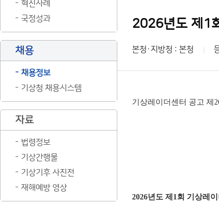
혁신사례
국정성과
채용
본청·지방청 : 본청
채용정보
기상청 채용시스템
기상레이더센터 공고 제202
자료
법령정보
기상간행물
기상기후 사진전
재해예방 영상
2026년도 제1회 기상레