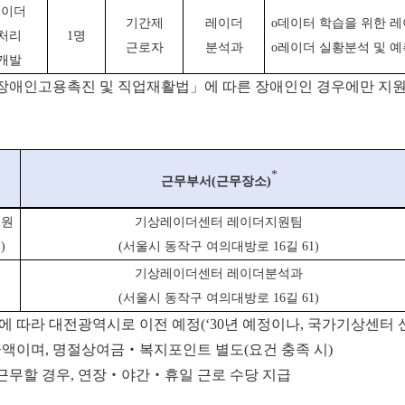
레이더
기간제
레이더
o데이터 학습을 위한 레
처리
1명
근로자
분석과
o
레이더 실황분석 및 예
개발
장애인고용촉진 및 직업재활법」에 따른 장애인인 경우에만 지원
*
근무부서
(
근무장소
)
리원
기상레이더센터 레이더지원팀
)
(서울시 동작구 여의대방로 16길 61)
기상레이더센터 레이더분석과
(서울시 동작구 여의대방로 16길 61)
에 따라 대전광역시로 이전 예정(‘30년 예정이나, 국가기상센터 
 금액이며, 명절상여금‧복지포인트 별도(요건 충족 시)
근무할 경우, 연장‧야간‧휴일 근로 수당 지급