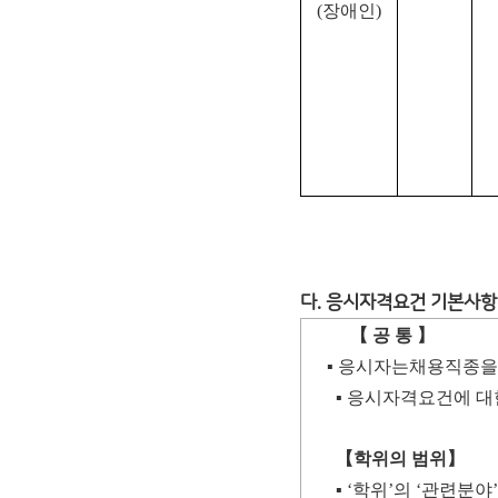
(
장애인
)
다. 응시자격요건 기본사항
【
공 통
】
▪
응시자는
채용직종을
▪
응시자격요건에 대
【
학위의 범위
】
▪
‘
학위
’
의
‘
관련분야