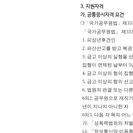
3. 지원자격
가. 공통응시자격 요건
❍「국가공무원법」제33
「
국가공무원법
」
제
33
1. 피성년후견인
2. 파산선고를 받고 복
3. 금고 이상의 실형을
집행이 면제된 날부터 5
4. 금고 이상의 형의 
5. 금고 이상의 형의 선
6. 법원의 판결 또는 
6의2. 공무원으로 재직기
년이 지나지 아니한 자
6의3. 다음 각 목의 
가. 「성폭력범죄의 처벌
나. 「정보통신망 이용촉