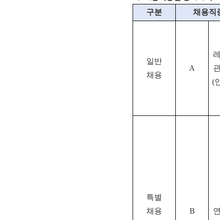
구분
채용직
일반
A
채용
(
특별
채용
B