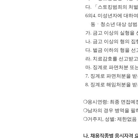
다. 「스토킹범죄의 처벌
6의4. 미성년자에 대하
동ㆍ청소년 대상 성범
가. 금고 이상의 실형을
나. 금고 이상의 형의 
다. 벌금 이하의 형을 선
라. 치료감호를 선고받고
마. 징계로 파면처분 또
7. 징계로 파면처분을 
8. 징계로 해임처분을 받
❍응시연령: 최종 면접예정일 
❍남자의 경우 병역을 필
❍거주지, 성별: 제한없음
나. 채용직종별 응시자격 