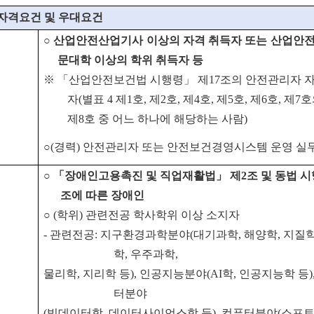
자격요건 및 우대요건
○
산업안전산업기사 이상의 자격 취득자 또는 산업안전
문대학 이상의 학위 취득자 등
※ 「산업안전보건법 시행령」 제17조의 안전관리자 
자(별표 4 제1호, 제2호, 제4호, 제5호, 제6호, 제7
제8호 중 어느 하나에 해당하는 사람)
○
(
경력
)
안전관리자 또는 안전보건경영시스템 운영 실
○
「
장애인고용촉진 및 직업재활법
」
제
2
조 및 동법 시
조에 따른 장애인
○ (학위) 관련전공 학사학위 이상 소지자
-
관련전공: 지구환경과학분야(대기과학, 해양학, 지질학
학, 우주과학,
물리학, 지리학 등), 인공지능분야(AI학, 인공지능학 등)
터분야
(빅데이터학, 데이터사이언스학 등), 컴퓨터분야(소프