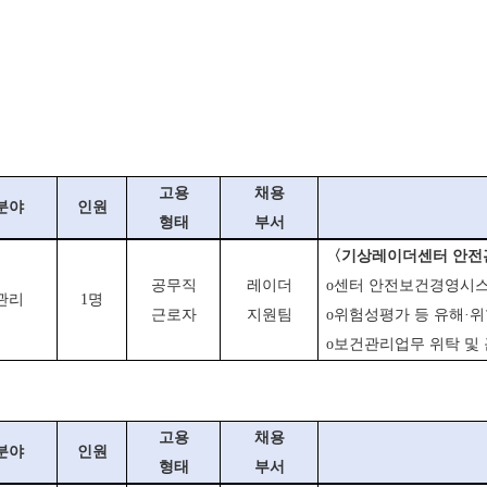
고용
채용
분야
인원
형태
부서
〈기상레이더센터 안전
공무직
레이더
o센터 안전보건경영시스
관리
1명
근로자
지원팀
o위험성평가 등 유해·위
o보건관리업무 위탁 및
고용
채용
분야
인원
형태
부서