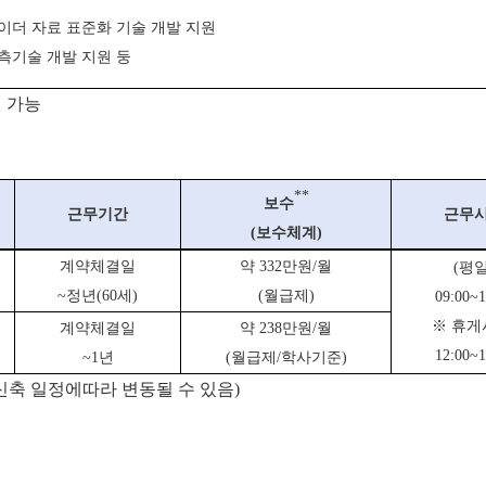
이더 자료 표준화 기술 개발 지원
측기술 개발 지원 둥
 가능
**
보수
근무기간
근무
(
보수체계
)
계약체결일
약 332만원/월
(평일
~정년(60세)
(월급제)
09:00~1
※
휴게
계약체결일
약 238만원/월
12:00~1
~1년
(월급제/학사기준)
신축 일정에
따라 변동될 수 있음)