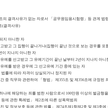
조의 결격사유가 없는 자로서 「공무원임용시험령」등 관계 법령
조
(
결격사유
)
권되지 아니한 자
 선고받고 그 집행이 끝나거나(집행이 끝난 것으로 보는 경우를 포
년이 지나지 아니한 자
집행유예를 선고받고 그 유예기간이 끝난 날부터 2년이 지나지 아니
고유예를 받은 경우에 그 선고유예 기간 중에 있는 자
다른 법률에 따라 자격이 상실되거나 정지된 자
간 중 직무와 관련하여 「형법」 제355조 및 제356조에 규정된 
어느 하나에 해당하는 죄를 범한 사람으로서 100만원 이상의 벌금형
 등에 관한 특례법」 제2조에 따른 성폭력범죄
진 및 정보보호 등에 관한 법률」 제74조제1항제2호 및 제3호에