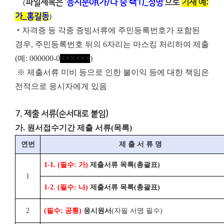
(
파일제목은 ‘
응시분야(가/나 중 택1)_성명
’으로
기재 예:
가_홍길동
)
‣ 자격증 등 각종 증빙서류에 주민등록번호가 포함된
경우, 주민등록번호 뒤의 6자리는 마스킹 처리하여 제출
(예: 000000-0
××××××
)
※ 제출서류 미비 등으로 인한 불이익 등에 대한 책임은
전적으로 응시자에게 있음
7. 제출 서류(순서대로 붙임)
가. 원서접수기간 제출 서류(목록)
연번
제 출 서 류 명
1-1. (
필수
:
가
)
제출서류 목록
(
총괄표
)
1
1-2. (
필수
:
나
)
제출서류 목록
(
총괄표
)
2
(
필수
:
공통
)
응시원서
(
자필 서명 필수
)