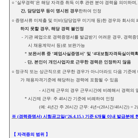
○
‘
실무경력
’
은 해당 자격증 취득 이후 관련 분야 경력을 의미하며
간
,
담당업무 등이 명시된 경우
한하여 인정
○
증명서류 미제출 및 미비
(
담당업무 미기재 등
)
한 경우와 회사의 
하지 못할 경우
,
해당 경력 불인정
-
기관 폐업으로 경력증명서를 발급받기 어려운 경우
,
경력증명
시 채용계약서 등
)
로 보완가능
*
보완서류 중
‘
폐업사실증명서
’
및
‘4
대보험자격득실이력
-
단
,
본인이 개인사업자로 근무한 경력은 인정하지 않음
○
정규직 또는 상근직으로 근무한 경우가 아니더라도 다음 기준에 
가 채용자격기준에 해당하는 경력에 포함될 수 있음
-
시간제 근무의 경우 근무시간에 비례해서 경력의 
*
시간제 근무
:
주
40
시간 기준에 비례하여 인정
(
예
: 4
년간 주
20
시간 근무
: 4
년
×(20
시간
/40
시간
) = 2
※
(
경력증명서
)
시험공고일
(‘26.4.15.)
기준
6
개월 이내 발급분에 
【
자격증의 범위
】