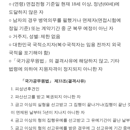
○ (연령) 면접전형 기준일 현재 18세 이상, 정년(60세)에
도달하지 않은 자
○ 남자의 경우 병역의무를 필했거나 면제자(면접시험예
정일 기준) 또는 계약기간 중 군 복무 예정이 아닌 자
○ 거주지, 성별: 제한 없음
○ 대한민국 국적소지자(복수국적자는 임용 전까지 외국
국적을 포기해야 함)
○「국가공무원법」의 결격사유에 해당하지 않고, 기타
법령에 의하여 지원자격이 정지되지 아니한 자
「
국가공무원법
」
제
33
조
(
결격사유
)
1.
피성년후견인
2.
파산선고를 받고 복권되지 아니한 자
3.
금고 이상의 실형을 선고받고 그 집행이 끝나거나
(
집행이 끝난 
이 면제된 날부터
5
년이 지나지 아니한 자
4.
금고 이상의 형의 집행유예를 선고받고 그 유예기간이 끝난 날
5.
금고 이상의 형의 선고유예를 받은 경우에 그 선고유예 기간 중에