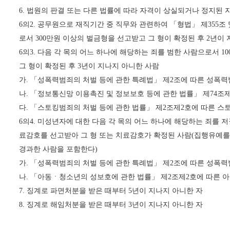
6.
법원의 판결 또는 다른 법률에 따라 자격이 상실되거나 정지된 
6
의
2.
공무원으로 재직기간 중 직무와 관련하여
「
형법
」
제
355
조 
로서
300
만원 이상의 벌금형을 선고받고 그 형이 확정된 후
2
년이 
6
의
3.
다음 각 목의 어느 하나에 해당하는 죄를 범한 사람으로서
10
그 형이 확정된 후
3
년이 지나지 아니한 사람
가
.
「
성폭력범죄의 처벌 등에 관한 특례법
」
제
2
조에 따른 성폭력
나
.
「
정보통신망 이용촉진 및 정보보호 등에 관한 법률
」
제
74
조
다
.
「
스토킹범죄의 처벌 등에 관한 법률
」
제
2
조제
2
호에 따른 스
6
의
4.
미성년자에 대한 다음 각 목의 어느 하나에 해당하는 죄를 
료감호를 선고받아 그 형 또는 치료감호가 확정된 사람
(
집행유예를
경과한 사람을 포함한다
)
가
.
「
성폭력범죄의 처벌 등에 관한 특례법
」
제
2
조에 따른 성폭력
나
.
「
아동ㆍ청소년의 성보호에 관한 법률
」
제
2
조제
2
호에 따른 
7.
징계로 파면처분을 받은 때부터
5
년이 지나지 아니한 자
8.
징계로 해임처분을 받은 때부터
3
년이 지나지 아니한 자