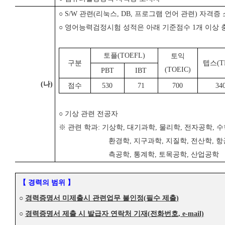
○
S/W
관련
(
리눅스
, DB,
프로그램 언어 관련
)
자격증 
○
영어능력검정시험 성적은 아래 기준점수
1
개 이상 
토플
(TOEFL)
토익
구분
텝스
(T
(TOEIC)
PBT
IBT
(
나
)
점수
530
71
700
34
○
기상 관련 전공자
※
관련 학과
:
기상학
,
대기과학
,
물리학
,
전자공학
,
수
환경학
,
지구과학
,
지질학
,
전산학
,
항
측공학
,
통계학
,
토목공학
,
산업공학
【
경력의 범위
】
○
경력증명서 미제출시 관련업무 불인정
(
필수 제출
)
○
경력증명서 제출 시 발급자 연락처 기재
(
전화번호
, e-mail)