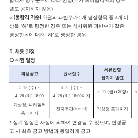
합격자 명부순위에 따라 선발(추가 예비합격자의 경우
별도 공지하지 않음)
○
(불합격 기준)
위원의 과반수가 5개 평정항목 중 2개 이
상을 ‘하’로 평정한 경우 또는 심사위원 과반수가 같은
평정항목에 대해 ‘하’로 평정한 경우
5. 채용 일정
○ 시험 일정
서류전형
채용공고
원서접수
합격자 발표
4. 15.(수) ∼
4. 22.(수) ∼
5. 11.(월)
(
예정
)
5
4. 28.(화) 18:00
4. 28.(화) 18:00까지
기상청
,
나라일터
전자우편
(e-mail)
기상청 홈페이지
홈페이지
* 상기 일정은 사정에 의하여 변경될 수 있으며, 변경공
고 시 최초 공고 방법과 동일하게 공고