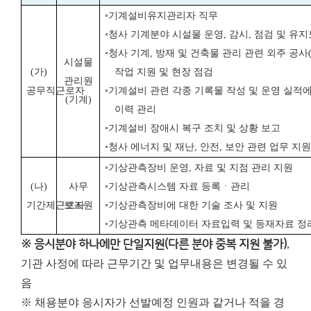
◦
기계설비유지관리자 직무
◦
청사 기계분야 시설물 운영
,
감시
,
점검 및 유
◦
청사 기계
,
방재 및 건축물 관리 관련 외주 공사
시설물
(
가
)
작업 지원 및 현장 점검
관리원
공무직근로자
◦
기계설비 관련 각종 기록물 작성 및 운영 실적
(
기계
)
이력 관리
◦
기계설비 장애시 복구 조치 및 상황 보고
◦
청사 에너지 및 재난
,
안전
,
보안 관련 업무 지원
◦
기상관측장비 운영
,
자료 및 지점 관리 지원
(
나
)
사무
◦
기상관측시스템 자료 등록ㆍ관리
기간제근로자
보조원
◦
기상관측장비에 대한 기술 조사 및 지원
◦
기상관측 메타데이터 자료입력 및 등재자료 정
※ 응시분야 하나에만 단일지원(다른 분야 중복 지원 불가)
,
기관 사정에 따라 근무기간 및 업무내용은 변경될 수 있
음
※ 채용분야 응시자가 선발예정 인원과 같거나 적을 경