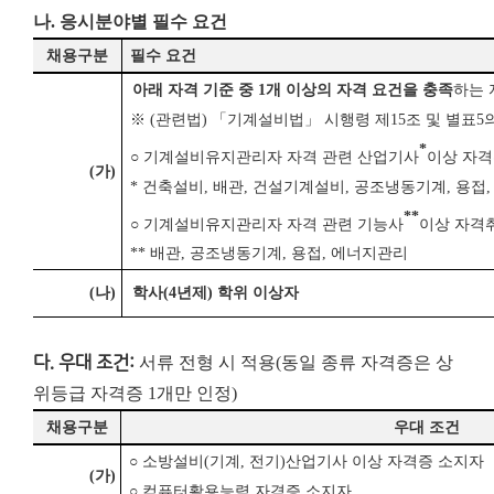
나. 응시분야별 필수 요건
채용구분
필수 요건
아래 자격 기준 중
1
개 이상의 자격 요건을 충족
하는 
※
(
관련법
)
「
기계설비법
」
시행령 제
15
조 및 별표
5
*
○
기계설비유지관리자 자격 관련 산업기사
이상 자격
(
가
)
*
건축설비
,
배관
,
건설기계설비
,
공조냉동기계
,
용접
**
○
기계설비유지관리자 자격 관련 기능사
이상 자격
**
배관
,
공조냉동기계
,
용접
,
에너지관리
(
나
)
학사
(4
년제
)
학위 이상자
다. 우대 조건:
서류 전형 시 적용(동일 종류 자격증은 상
위등급 자격증 1개만 인정)
채용구분
우대 조건
○
소방설비
(
기계
,
전기
)
산업기사 이상 자격증 소지자
(
가
)
○
컴퓨터활용능력 자격증 소지자