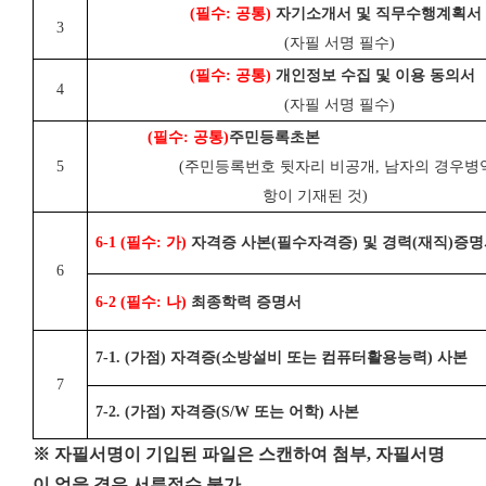
(
필수
:
공통
)
자기소개서 및 직무수행계획서
3
(
자필 서명 필수
)
(
필수
:
공통
)
개인정보 수집 및 이용 동의서
4
(
자필 서명 필수
)
(
필수
:
공통
)
주민등록초본
5
(
주민등록번호 뒷자리 비공개
,
남자의 경우
병
항이 기재된 것
)
6-1 (
필수
:
가
)
자격증 사본
(
필수자격증
)
및 경력
(
재직
)
증명
6
6-2 (
필수
:
나
)
최종학력 증명서
7-1. (
가점
)
자격증
(
소방설비 또는 컴퓨터활용능력
)
사본
7
7-2. (
가점
)
자격증
(S/W
또는 어학
)
사본
※ 자필서명이 기입된 파일은 스캔하여 첨부, 자필서명
이 없을 경우 서류접수 불가