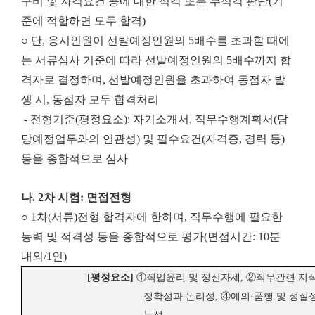
구비 및 자격요건 등에 대한 적격 또는 부적격 판단(기
준에 적합하면 모두 합격)
○ 단, 응시인원이 선발예정인원의 5배수를 초과할 때에
는 서류심사 기준에 따라 선발예정인원의 5배수까지 합
격자로 결정하며, 선발예정인원을 초과하여 동점자 발
생 시, 동점자 모두 합격처리
- 전형기준(평정요소): 자기소개서, 직무수행계획서(담
당예정업무와의 연관성) 및 필수요건(자격증, 경력 등)
등을 종합적으로 심사
나. 2차 시험: 면접전형
○ 1차(서류)전형 합격자에 한하며, 직무수행에 필요한
능력 및 적격성 등을 종합적으로 평가(면접시간: 10분
내외/1인)
[
평정요소
]
①
직업윤리 및 정신자세
,
②
직무관련 지
정확성과 논리성
,
④
예의
·
품행 및 성실