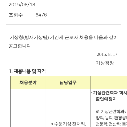
2015/08/18
조회수
6476
기상청(방재기상팀) 기간제 근로자 채용을 다음과 같이
공고합니다.
2015. 8. 17.
기상청장
1. 채용내용 및 자격
채용분야
담당업무
∙
기상관련학과
학
졸업예정자
※
기상관련학과
:
양학
,
농학
,
환경공
o
수문기상
전처리
,
․
천문학
,
전산학
,
통