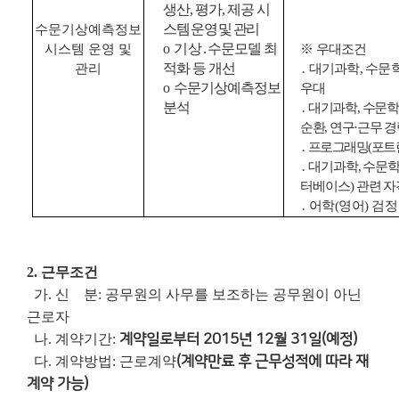
생산
,
평가
,
제공
시
스템
운영
및
관리
수문기상예측정보
o
기
상
․
수문모델
최
시스템
운영
및
※
우대조건
적화
등
개
선
관리
․
대기과학
,
수문
o
수문기상예측정보
우대
분석
․
대기과학
,
수문
순환
,
연구·근무
경
․
프로그래밍
(
포트
․
대기과학
,
수문
터베이스
)
관련
자
․
어학
(
영어
)
검정
2. 근무조건
가. 신 분: 공무원의 사무를 보조하는 공무원이 아닌
근로자
나. 계약기간:
계약일로부터 2015년 12월 31일(예정)
다. 계약방법: 근로계약
(계약만료 후 근무성적에 따라 재
계약 가능)