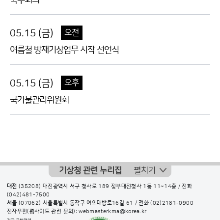
국무회의
05.15 (금)
오전
여름철 방재기상업무 시작 선언식
05.15 (금)
오후
국가물관리위원회
기상청 관련 누리집
펼치기
대전
(35208) 대전광역시 서구 청사로 189 정부대전청사 1동 11~14층 / 전화
(042)481-7500
서울
(07062) 서울특별시 동작구 여의대방로16길 61 / 전화
(02)2181-0900
전자우편(웹사이트 관련 문의): webmasterkma@korea.kr