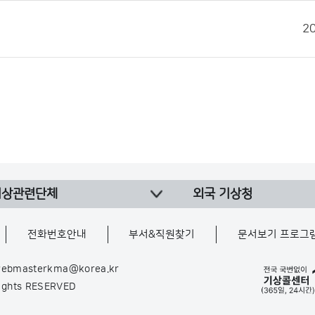
2
기상관련단체
외국 기상청
전화번호안내
부서&직원찾기
문서보기 프로그
ebmasterkma@korea.kr
Rights RESERVED