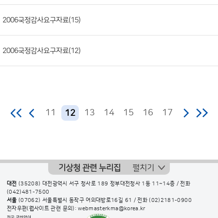
일,
2006국정감사요구자료(15)
조
회
수)
2006국정감사요구자료(12)
11
13
14
15
16
17
12
기상청 관련 누리집
펼치기
대전
(35208) 대전광역시 서구 청사로 189 정부대전청사 1동 11~14층 / 전화
(042)481-7500
서울
(07062) 서울특별시 동작구 여의대방로16길 61 / 전화
(02)2181-0900
전자우편(웹사이트 관련 문의): webmasterkma@korea.kr