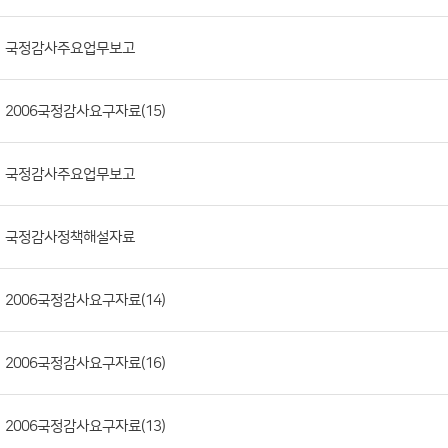
판
목
록
(번
국정감사주요업무보고
호,
분
2006국정감사요구자료(15)
류,
제
목,
국정감사주요업무보고
등
록
국정감사정책해설자료
부
서,
2006국정감사요구자료(14)
첨
부
파
2006국정감사요구자료(16)
일,
등
2006국정감사요구자료(13)
록