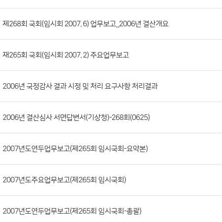
판
목
록
(번
제268회 국회(임시회 2007. 6) 업무보고_2006년 결산개요
호,
분
재265회 국회(임시회 2007. 2) 주요업무보고
류,
제
목,
2006년 국정감사 결과 시정 및 처리 요구사항 처리결과
등
록
2006년 결산심사 서면답변서(기상청)-268회(0625)
부
서,
2007년도연두업무보고(제265회 임시국회-요약본)
첨
부
파
2007년도주요업무보고(제265회 임시국회)
일,
등
2007년도연두업무보고(제265회 임시국회-총괄)
록