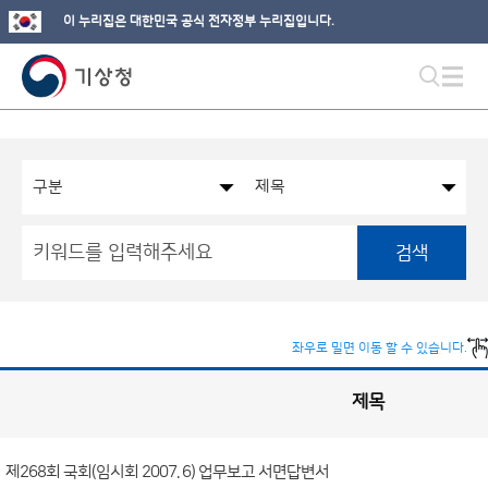
이 누리집은 대한민국 공식 전자정부 누리집입니다.
검색
좌우로 밀면 이동 할 수 있습니다.
제목
국
회
관
련
정
보
공
제268회 국회(임시회 2007. 6) 업무보고 서면답변서
개
게
시