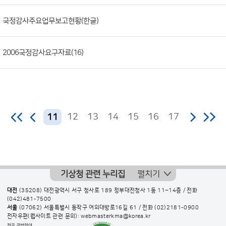
일,
국정감사주요업무보고현황(한글)
조
회
수)
2006국정감사요구자료(16)
12
13
14
15
16
17
11
기상청 관련 누리집
펼치기
대전
(35208) 대전광역시 서구 청사로 189 정부대전청사 1동 11~14층 / 전화
(042)481-7500
서울
(07062) 서울특별시 동작구 여의대방로16길 61 / 전화
(02)2181-0900
전자우편(웹사이트 관련 문의): webmasterkma@korea.kr