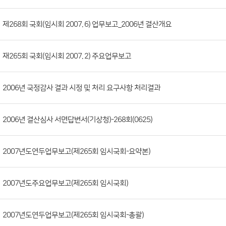
판
목
록
(번
제268회 국회(임시회 2007. 6) 업무보고_2006년 결산개요
호,
분
재265회 국회(임시회 2007. 2) 주요업무보고
류,
제
목,
2006년 국정감사 결과 시정 및 처리 요구사항 처리결과
등
록
2006년 결산심사 서면답변서(기상청)-268회(0625)
부
서,
2007년도연두업무보고(제265회 임시국회-요약본)
첨
부
파
2007년도주요업무보고(제265회 임시국회)
일,
등
2007년도연두업무보고(제265회 임시국회-총괄)
록