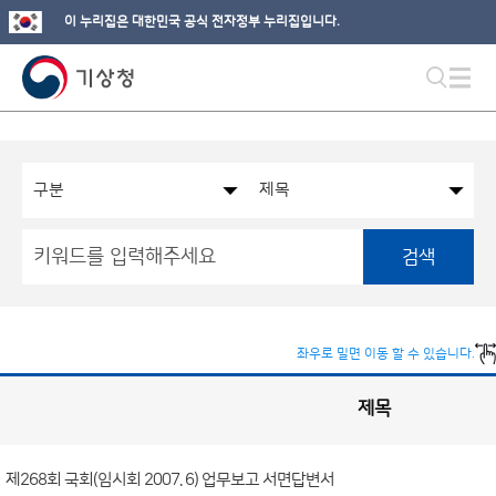
이 누리집은 대한민국 공식 전자정부 누리집입니다.
검색
좌우로 밀면 이동 할 수 있습니다.
제목
국
회
관
련
정
보
공
제268회 국회(임시회 2007. 6) 업무보고 서면답변서
개
게
시