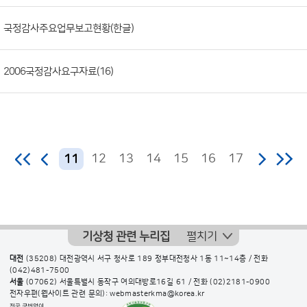
일,
국정감사주요업무보고현황(한글)
조
회
수)
2006국정감사요구자료(16)
12
13
14
15
16
17
11
기상청 관련 누리집
펼치기
대전
(35208) 대전광역시 서구 청사로 189 정부대전청사 1동 11~14층 / 전화
(042)481-7500
서울
(07062) 서울특별시 동작구 여의대방로16길 61 / 전화
(02)2181-0900
전자우편(웹사이트 관련 문의): webmasterkma@korea.kr