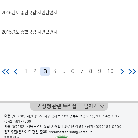
일,
2016년도 종합국감 서면답변서
조
회
수)
2015년도 종합국감 서면답변서
1
2
4
5
6
7
8
9
10
3
기상청 관련 누리집
펼치기
대전
(35208) 대전광역시 서구 청사로 189 정부대전청사 1동 11~14층 / 전화
(042)481-7500
서울
(07062) 서울특별시 동작구 여의대방로16길 61 / 전화
(02)2181-0900
전자우편(웹사이트 관련 문의): webmasterkma@korea.kr