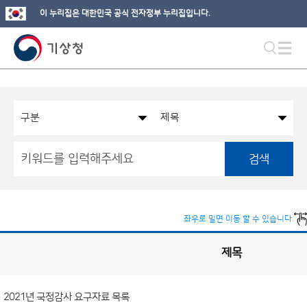
이 누리집은 대한민국 공식 전자정부 누리집입니다.
검색
좌우로 밀면 이동 할 수 있습니다.
제목
국
회
관
련
정
보
공
2021년 국정감사 요구자료 목록
개
게
시