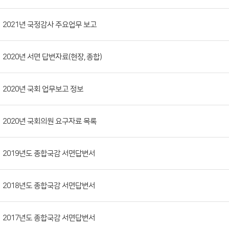
판
목
록
(번
2021년 국정감사 주요업무 보고
호,
분
2020년 서면 답변자료(현장, 종합)
류,
제
목,
2020년 국회 업무보고 정보
등
록
2020년 국회의원 요구자료 목록
부
서,
2019년도 종합국감 서면답변서
첨
부
파
2018년도 종합국감 서면답변서
일,
등
2017년도 종합국감 서면답변서
록