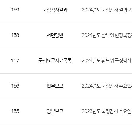
등
159
국정감사결과
2024년도 국정감사 결과
록
일,
조
158
서면답변
2024년도 환노위 현장국정
회
수)
157
국회요구자료목록
2024년도 환노위 국정감사
156
업무보고
2024년도 국정감사 주요
155
업무보고
2023년도 국정감사 주요