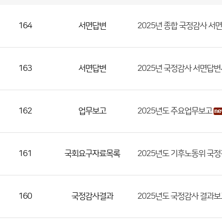
국
회
관
련
정
보
공
개
게
164
서면답변
2025년 종합 국정감사 서
시
판
목
록
(번
호,
163
서면답변
2025년 국정감사 서면답변
분
류,
제
목,
162
업무보고
2025년도 주요업무보고
등
록
부
161
국회요구자료목록
2025년도 기후노동위 국
서,
첨
부
160
국정감사결과
2025년도 국정감사 결과
파
일,